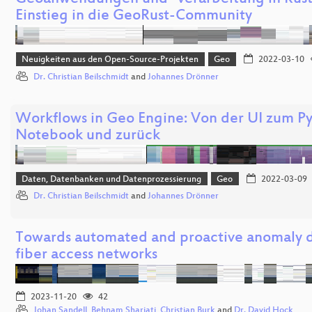
Einstieg in die GeoRust-Community
Neuigkeiten aus den Open-Source-Projekten
Geo
2022-03-10
Dr. Christian Beilschmidt
and
Johannes Drönner
Workflows in Geo Engine: Von der UI zum P
Notebook und zurück
Daten, Datenbanken und Datenprozessierung
Geo
2022-03-09
Dr. Christian Beilschmidt
and
Johannes Drönner
Towards automated and proactive anomaly d
fiber access networks
2023-11-20
42
Johan Sandell
,
Behnam Shariati
,
Christian Burk
and
Dr. David Hock