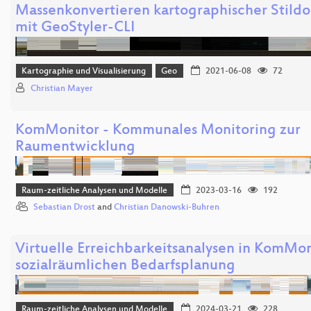
Massenkonvertieren kartographischer Stil
mit GeoStyler-CLI
Kartographie und Visualisierung
Geo
2021-06-08
72
Christian Mayer
KomMonitor - Kommunales Monitoring zur
Raumentwicklung
Raum-zeitliche Analysen und Modelle
2023-03-16
192
Sebastian Drost
and
Christian Danowski-Buhren
Virtuelle Erreichbarkeitsanalysen in KomMon
sozialräumlichen Bedarfsplanung
Raum-zeitliche Analysen und Modelle
2024-03-21
228