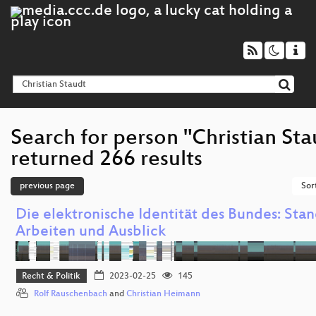
Search for person "Christian Sta
returned 266 results
previous page
Sor
Die elektronische Identität des Bundes: Sta
Arbeiten und Ausblick
Recht & Politik
2023-02-25
145
Rolf Rauschenbach
and
Christian Heimann