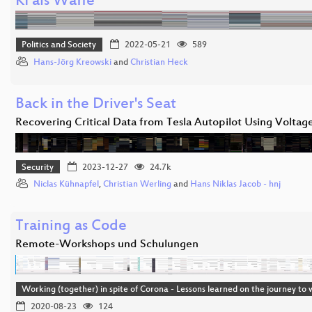
KI als Waffe
Politics and Society
2022-05-21
589
Hans-Jörg Kreowski
and
Christian Heck
Back in the Driver's Seat
Recovering Critical Data from Tesla Autopilot Using Volta
Security
2023-12-27
24.7k
Niclas Kühnapfel
,
Christian Werling
and
Hans Niklas Jacob - hnj
Training as Code
Remote-Workshops und Schulungen
Working (together) in spite of Corona - Lessons learned on the journey t
2020-08-23
124