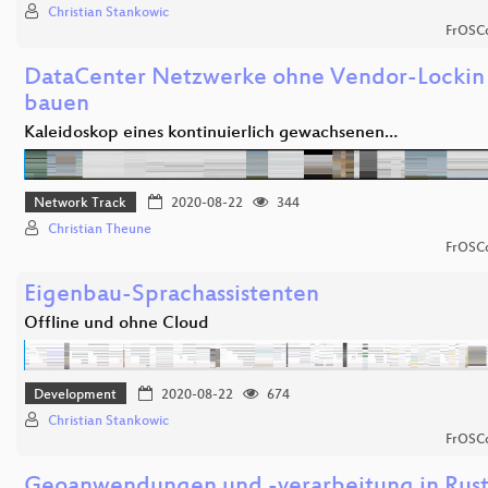
Christian Stankowic
FrOSCo
DataCenter Netzwerke ohne Vendor-Lockin 
bauen
Kaleidoskop eines kontinuierlich gewachsenen…
Network Track
2020-08-22
344
Christian Theune
FrOSCo
Eigenbau-Sprachassistenten
Offline und ohne Cloud
Development
2020-08-22
674
Christian Stankowic
FrOSCo
Geoanwendungen und -verarbeitung in Rust: