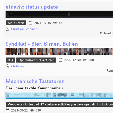
etnaviv: status update
Main Track
2021-09-15
47
Christian Gmeiner
X Develo
Syndikat - Bier, Birnen, Bullen
rC3
OpenInfrastructureOrbit
2020-12-30
388
Christian
Rem
Mechanische Tastaturen
Der linear-taktile Kaninchenbau
Wood work instead of IT? - Leisure activities you developed during lock d
2021-08-22
530