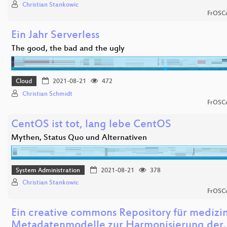
Christian Stankowic
FrOSCo
Ein Jahr Serverless
The good, the bad and the ugly
Cloud
2021-08-21
472
Christian Schmidt
FrOSCo
CentOS ist tot, lang lebe CentOS
Mythen, Status Quo und Alternativen
System Administration
2021-08-21
378
Christian Stankowic
FrOSCo
Ein creative commons Repository für medizi
Metadatenmodelle zur Harmonisierung der