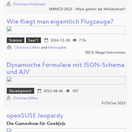
Christian Stankowic
MRMCD 2023 - Wem gehört die Wirklichkeit?
Wie fliegt man eigentlich Flugzeuge?
Science
Saal 1
2024-12-28
7.1k
Christian Lölkes
and
kleinsophie
38C3: Illegal Instructions
Dynamische Formulare mit JSON-Schema
und AJV
Development
2023-08-06
107
Christian Klihm
FrOSCon 2023
openSUSE Jeopardy
Die Gameshow für Geek(o)s