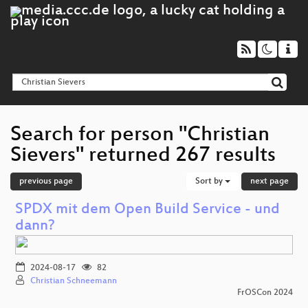
Search for person "Christian
Sievers" returned 267 results
previous page
Sort by
next page
SPDX mit dem Open Build Service - und
dann?
2024-08-17
82
Christian Schneemann
FrOSCon 2024