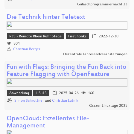
Gulaschprogrammiernacht 23
Die Technik hinter Teletext
R3S - Remote Rhein Ruhr Stage
FireShonks
2022-12-30
804
Christian Berger
Dezentrale Jahresendveranstaltungen
Fun with Flags: Bringing the Fun Back into
Feature Flagging with OpenFeature
Anwendung
HS i13
2025-04-26
160
Simon Schrottner
and
Christian Lutnik
Grazer Linuxtage 2025
OpenCloud: Exzellentes File-
Management