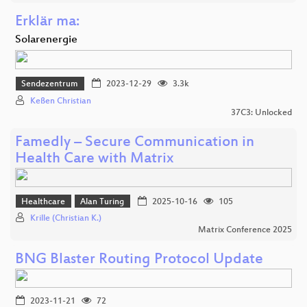
Erklär ma:
Solarenergie
Sendezentrum
2023-12-29
3.3k
Keßen Christian
37C3: Unlocked
Famedly – Secure Communication in
Health Care with Matrix
Healthcare
Alan Turing
2025-10-16
105
Krille (Christian K.)
Matrix Conference 2025
BNG Blaster Routing Protocol Update
2023-11-21
72