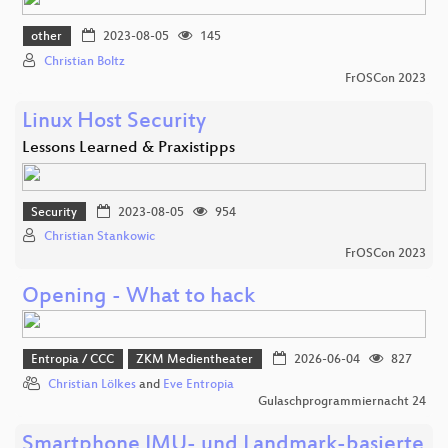
other
2023-08-05
145
Christian Boltz
FrOSCon 2023
Linux Host Security
Lessons Learned & Praxistipps
Security
2023-08-05
954
Christian Stankowic
FrOSCon 2023
Opening - What to hack
Entropia / CCC
ZKM Medientheater
2026-06-04
827
Christian Lölkes
and
Eve Entropia
Gulaschprogrammiernacht 24
Smartphone IMU- und Landmark-basierte