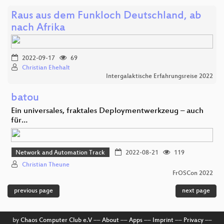
Raus aus dem Funkloch Deutschland, ab
nach Afrika
2022-09-17
69
Christian Ehehalt
Intergalaktische Erfahrungsreise 2022
batou
Ein universales, fraktales Deploymentwerkzeug – auch
für…
Network and Automation Track
2022-08-21
119
Christian Theune
FrOSCon 2022
previous page
next page
by
Chaos Computer Club e.V
––
About
––
Apps
––
Imprint
––
Privacy
––