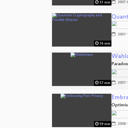
2007-
31 min
Quant
2007-
76 min
Wahl
Paradox
2007-
57 min
Embra
Optimis
2008-
59 min