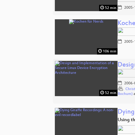
2005-
52 min
Koche
2005-
106 min
Desig
2006-
Chris
52 min
Bochum)
Dying
Using t