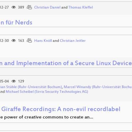
12-27
389
Christian Daniel
and
Thomas Kleffel
n für Nerds
12-30
163
Hans Knöll
and
Christian Jeitler
n and Implementation of a Secure Linux Device
05-04
129
tian Stüble (Ruhr-Universität Bochum)
,
Marcel Winandy (Ruhr-Universität Boch
and
Michael Scheibel (Sirrix Security Technologies AG)
 Giraffe Recordings: A non-evil recordlabel
he power of creative commons to create an…