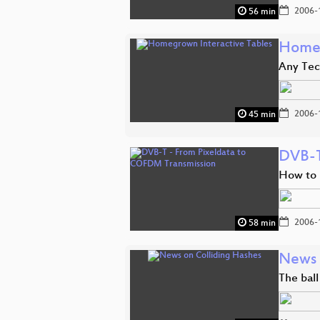
2006-
56 min
Homeg
Any Tec
2006-
45 min
DVB-T
How to 
2006-
58 min
News 
The ball