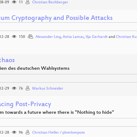
08-09
11
Christian Rechberger
um Cryptography and Possible Attacks
12-28
150
Alexander Ling
,
Antia Lamas
,
Ilja Gerhardt
and
Christian Ku
chaos
ien des deutschen Wahlsystems
12-29
76
Markus Schneider
cing Post-Privacy
m towards a future where there is "Nothing to hide"
12-28
96
Christian Heller / plomlompom