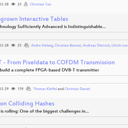
12-28
23
Christian Tan
rown Interactive Tables
hnology Sufficiently Advanced is Indistinguishable…
12-28
25
Andre Helwig
,
Christian Bennat
,
Andreas Dietrich
,
Ulrich vo
 - From Pixeldata to COFDM Transmission
build a complete FPGA-based DVB-T transmitter
12-29
159
Thomas Kleffel
and
Christian Daniel
on Colliding Hashes
 is rolling: One of the biggest challenges in…