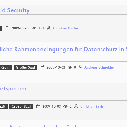
id Security
2009-08-22
131
Christian Küster
liche Rahmenbedingungen für Datenschutz in 
& Recht
Großer Saal
2009-10-03
0
Andreas Schneider
netsperren
haft
Großer Saal
2009-10-03
2
Christian Bahls