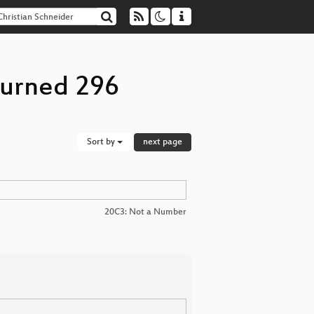
turned 296
Sort by
next page
20C3: Not a Number