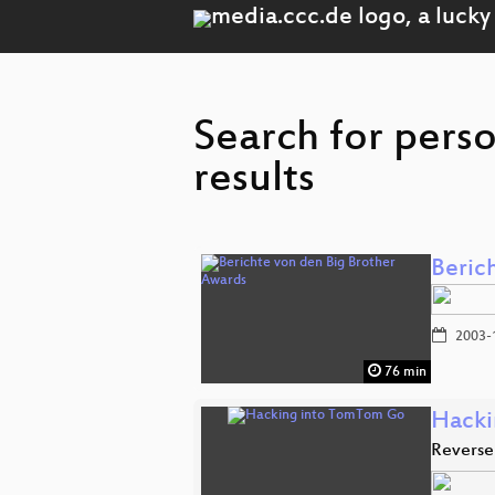
Search for pers
results
Beric
2003-
76 min
Hacki
Reverse