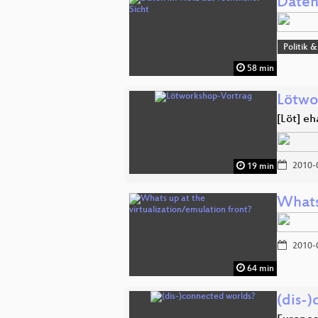
Daten
Politik 
58 min
Lötwo
[Löt] eh
2010-
19 min
Whats 
2010-
64 min
(dis-