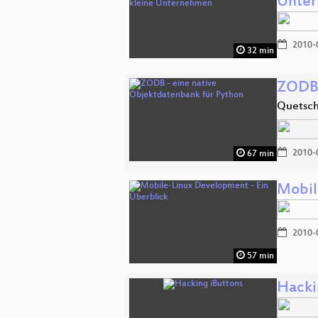
Unte
2010-
32 min
ZODB 
Quetsch 
2010-
67 min
Mobil
2010-
57 min
Hacki