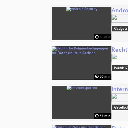
Andro
Gadgets
58 min
Recht
Politik 
50 min
Inter
Gesellsc
57 min