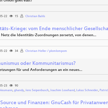
n Union goes east?
05-22
15
Christian Bahls
itäts-Kriege: vom Ende menschlicher Gesellsch
 Netz die Identitäts-Zuordnungen zersetzt, von denen…
05-22
34
Christian Heller / plomlompom
nismus oder Kommunitarismus?
etzungen für und Anforderungen an ein neues…
05-23
90
x Neumann
,
ghandy
,
Jens Seipenbusch
,
Joachim Losehand
,
Lukas Schneider
,
Patric
Source und Finanzen: GnuCash für Privatanwen