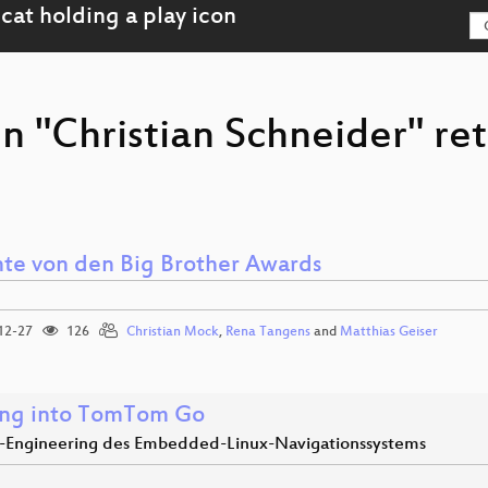
on "Christian Schneider" re
hte von den Big Brother Awards
12-27
126
Christian Mock
,
Rena Tangens
and
Matthias Geiser
ng into TomTom Go
-Engineering des Embedded-Linux-Navigationssystems