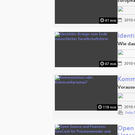
Europea
2010-
41 min
Ident
Wie das
2010-
47 min
Kommu
Vorauss
2010-
118 min
Feli
Open 