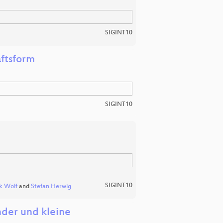
SIGINT10
aftsform
SIGINT10
SIGINT10
k Wolf
and
Stefan Herwig
der und kleine