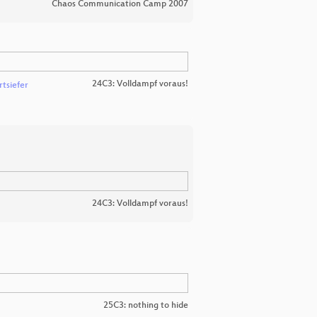
Chaos Communication Camp 2007
24C3: Volldampf voraus!
rtsiefer
24C3: Volldampf voraus!
25C3: nothing to hide