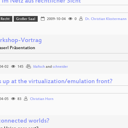
 im Netz aus rechtlicher Sicht
& Recht
Großer Saal
2009-10-04
0
Dr. Christian Klostermann
rkshop-Vortrag
aserl Präsentation
04-02
145
lilafisch
and
schneider
up at the virtualization/emulation front?
04-05
83
Christian Horn
)connected worlds?