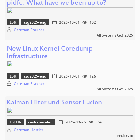
pidfd: What have we been up to?
Loft
asg2025-eng
2025-10-01
102
Christian Brauner
All Systems Go! 2025
New Linux Kernel Coredump
Infrastructure
Loft
asg2025-eng
2025-10-01
126
Christian Brauner
All Systems Go! 2025
Kalman Filter und Sensor Fusion
LoTHR
realraum-deu
2025-09-25
356
Christian Hartler
realraum