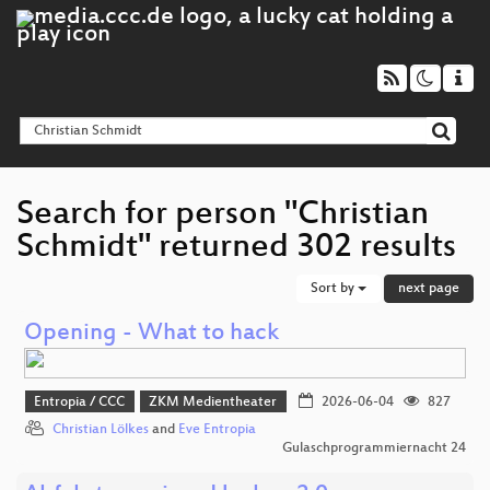
Search for person "Christian
Schmidt" returned 302 results
Sort by
next page
Opening - What to hack
Entropia / CCC
ZKM Medientheater
2026-06-04
827
Christian Lölkes
and
Eve Entropia
Gulaschprogrammiernacht 24