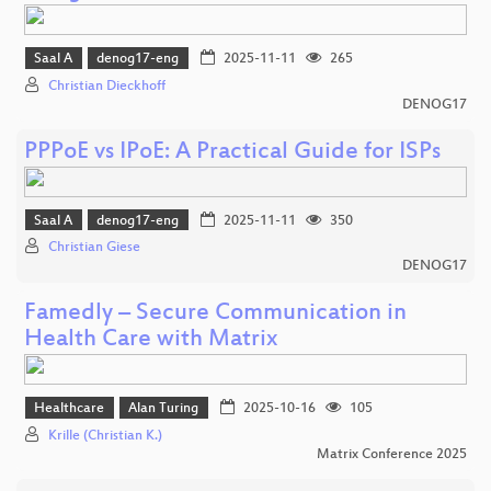
Saal A
denog17-eng
2025-11-11
265
Christian Dieckhoff
DENOG17
PPPoE vs IPoE: A Practical Guide for ISPs
Saal A
denog17-eng
2025-11-11
350
Christian Giese
DENOG17
Famedly – Secure Communication in
Health Care with Matrix
Healthcare
Alan Turing
2025-10-16
105
Krille (Christian K.)
Matrix Conference 2025