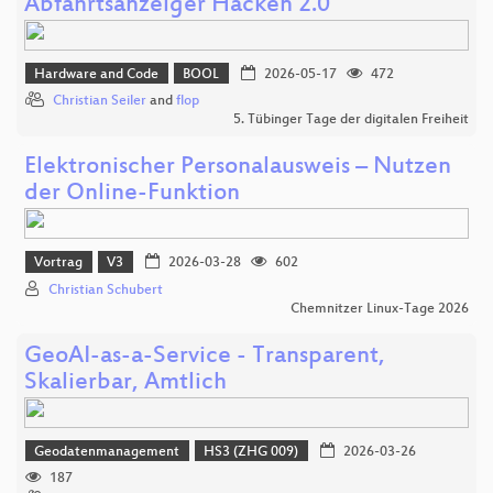
Abfahrtsanzeiger Hacken 2.0
Hardware and Code
BOOL
2026-05-17
472
Christian Seiler
and
flop
5. Tübinger Tage der digitalen Freiheit
Elektronischer Personalausweis – Nutzen
der Online‑Funktion
Vortrag
V3
2026-03-28
602
Christian Schubert
Chemnitzer Linux-Tage 2026
GeoAI-as-a-Service - Transparent,
Skalierbar, Amtlich
Geodatenmanagement
HS3 (ZHG 009)
2026-03-26
187