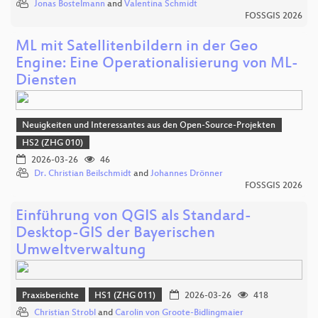
Jonas Bostelmann
and
Valentina Schmidt
FOSSGIS 2026
ML mit Satellitenbildern in der Geo
Engine: Eine Operationalisierung von ML-
Diensten
Neuigkeiten und Interessantes aus den Open-Source-Projekten
HS2 (ZHG 010)
2026-03-26
46
Dr. Christian Beilschmidt
and
Johannes Drönner
FOSSGIS 2026
Einführung von QGIS als Standard-
Desktop-GIS der Bayerischen
Umweltverwaltung
Praxisberichte
HS1 (ZHG 011)
2026-03-26
418
Christian Strobl
and
Carolin von Groote-Bidlingmaier