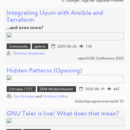
4. Tübinger Tage der digitalen Freiheit
Integrating Uyuni with Ansible and
Terraform
...and even more?
Community
galerie
2025-06-26
118
Christian Stankowic
openSUSE Conference 2025
Hidden Patterns (Opening)
Entropia / CCC
ZKM Medientheater
2025-06-19
447
Eve Entropia
and
Christian Lölkes
Gulaschprogrammiernacht 23
GNU Taler is live! What does that mean?