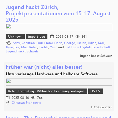
Jugend hackt Zürich,
Projektpräsentationen vom 15-17. August
2025
Unknown
import-deu
2025-08-17
241
Addy
,
Christian
,
Emil
,
Emmi
,
Florin
,
George
,
IlseIda
,
Julian
,
Karl
,
Kyra
,
Lev
,
Max
,
Robin
,
Tsehla
,
Yann
and
und Team Digitale Gesellschaft
Jugend hackt Schweiz
Jugend hackt Schweiz
Früher war (nicht) alles besser!
Unzuverlässige Hardware und halbgare Software
Retro-Computing - VAXination becoming cool again
HS 1/2
2025-08-16
766
Christian Stankowic
FrOSCon 2025