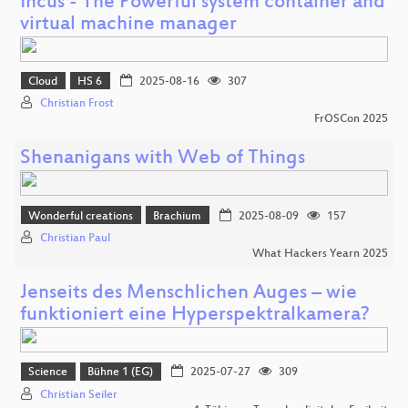
Incus - The Powerful system container and
virtual machine manager
Cloud
HS 6
2025-08-16
307
Christian Frost
FrOSCon 2025
Shenanigans with Web of Things
Wonderful creations
Brachium
2025-08-09
157
Christian Paul
What Hackers Yearn 2025
Jenseits des Menschlichen Auges – wie
funktioniert eine Hyperspektralkamera?
Science
Bühne 1 (EG)
2025-07-27
309
Christian Seiler