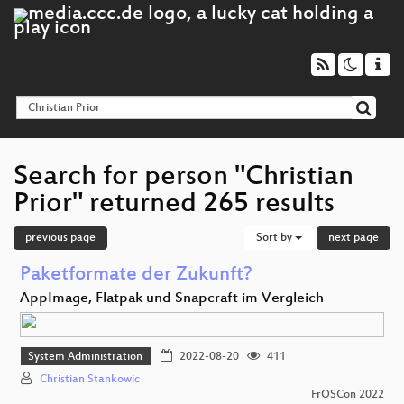
Search for person "Christian
Prior" returned 265 results
previous page
Sort by
next page
Paketformate der Zukunft?
AppImage, Flatpak und Snapcraft im Vergleich
System Administration
2022-08-20
411
Christian Stankowic
FrOSCon 2022