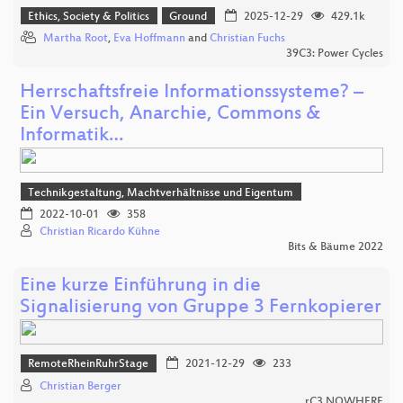
Ethics, Society & Politics
Ground
2025-12-29
429.1k
Martha Root
,
Eva Hoffmann
and
Christian Fuchs
39C3: Power Cycles
Herrschaftsfreie Informationssysteme? –
Ein Versuch, Anarchie, Commons &
Informatik…
Technikgestaltung, Machtverhältnisse und Eigentum
2022-10-01
358
Christian Ricardo Kühne
Bits & Bäume 2022
Eine kurze Einführung in die
Signalisierung von Gruppe 3 Fernkopierer
RemoteRheinRuhrStage
2021-12-29
233
Christian Berger
rC3 NOWHERE