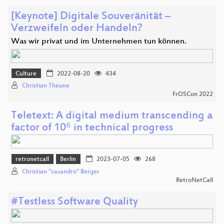
[Keynote] Digitale Souveränität –
Verzweifeln oder Handeln?
Was wir privat und im Unternehmen tun können.
Culture
2022-08-20
434
Christian Theune
FrOSCon 2022
Teletext: A digital medium transcending a
factor of 10⁶ in technical progress
retronetcall
Berlin
2023-07-05
268
Christian "casandro" Berger
RetroNetCall
#Testless Software Quality