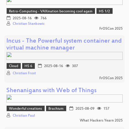
Retro-Computing - VAXination becoming cool again
HS 1/2
2025-08-16
766
Christian Stankowic
FrOSCon 2025
Incus - The Powerful system container and
virtual machine manager
Cloud
HS 6
2025-08-16
307
Christian Frost
FrOSCon 2025
Shenanigans with Web of Things
Wonderful creations
Brachium
2025-08-09
157
Christian Paul
What Hackers Yearn 2025