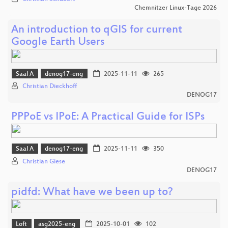
Chemnitzer Linux-Tage 2026
An introduction to qGIS for current
Google Earth Users
Saal A
denog17-eng
2025-11-11
265
Christian Dieckhoff
DENOG17
PPPoE vs IPoE: A Practical Guide for ISPs
Saal A
denog17-eng
2025-11-11
350
Christian Giese
DENOG17
pidfd: What have we been up to?
Loft
asg2025-eng
2025-10-01
102