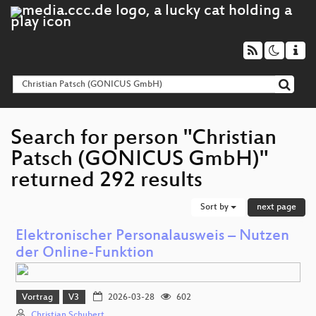
Search for person "Christian
Patsch (GONICUS GmbH)"
returned 292 results
Sort by
next page
Elektronischer Personalausweis – Nutzen
der Online‑Funktion
Vortrag
V3
2026-03-28
602
Christian Schubert