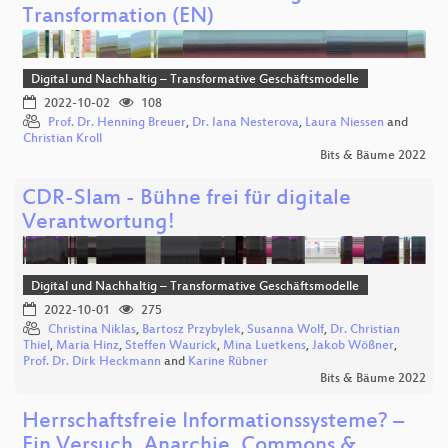
Transformation (EN)
Digital und Nachhaltig – Transformative Geschäftsmodelle
2022-10-02
108
Prof. Dr. Henning Breuer
,
Dr. Iana Nesterova
,
Laura Niessen
and
Christian Kroll
Bits & Bäume 2022
CDR-Slam - Bühne frei für digitale
Verantwortung!
Digital und Nachhaltig – Transformative Geschäftsmodelle
2022-10-01
275
Christina Niklas
,
Bartosz Przybylek
,
Susanna Wolf
,
Dr. Christian
Thiel
,
Maria Hinz
,
Steffen Waurick
,
Mina Luetkens
,
Jakob Wößner
,
Prof. Dr. Dirk Heckmann
and
Karine Rübner
Bits & Bäume 2022
Herrschaftsfreie Informationssysteme? –
Ein Versuch, Anarchie, Commons &