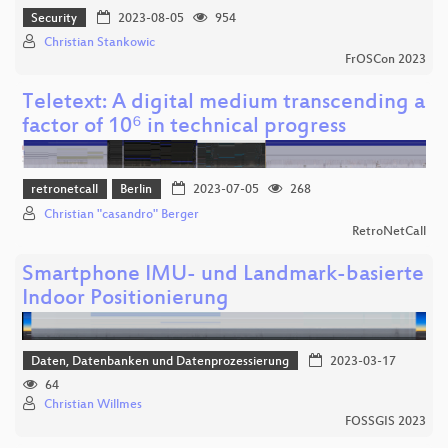
Security
2023-08-05
954
Christian Stankowic
FrOSCon 2023
Teletext: A digital medium transcending a
factor of 10⁶ in technical progress
retronetcall
Berlin
2023-07-05
268
Christian "casandro" Berger
RetroNetCall
Smartphone IMU- und Landmark-basierte
Indoor Positionierung
Daten, Datenbanken und Datenprozessierung
2023-03-17
64
Christian Willmes
FOSSGIS 2023