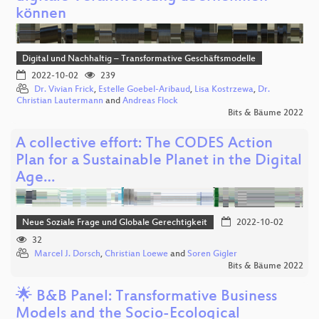
können
Digital und Nachhaltig – Transformative Geschäftsmodelle
2022-10-02
239
Dr. Vivian Frick
,
Estelle Goebel-Aribaud
,
Lisa Kostrzewa
,
Dr.
Christian Lautermann
and
Andreas Flock
Bits & Bäume 2022
A collective effort: The CODES Action
Plan for a Sustainable Planet in the Digital
Age…
Neue Soziale Frage und Globale Gerechtigkeit
2022-10-02
32
Marcel J. Dorsch
,
Christian Loewe
and
Soren Gigler
Bits & Bäume 2022
🌟 B&B Panel: Transformative Business
Models and the Socio-Ecological