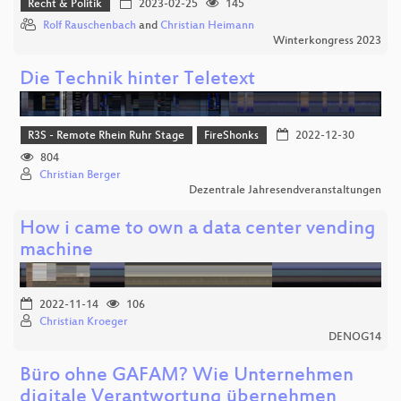
Recht & Politik
2023-02-25
145
Rolf Rauschenbach
and
Christian Heimann
Winterkongress 2023
Die Technik hinter Teletext
R3S - Remote Rhein Ruhr Stage
FireShonks
2022-12-30
804
Christian Berger
Dezentrale Jahresendveranstaltungen
How i came to own a data center vending
machine
2022-11-14
106
Christian Kroeger
DENOG14
Büro ohne GAFAM? Wie Unternehmen
digitale Verantwortung übernehmen