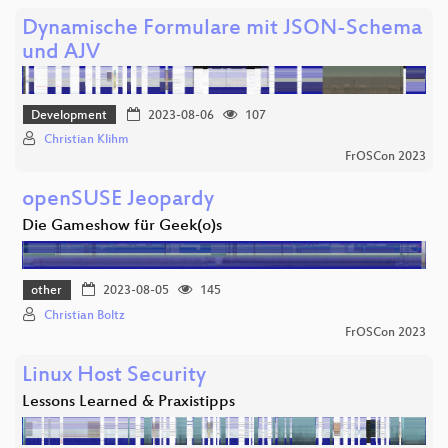
Dynamische Formulare mit JSON-Schema
und AJV
Development
2023-08-06
107
Christian Klihm
FrOSCon 2023
openSUSE Jeopardy
Die Gameshow für Geek(o)s
other
2023-08-05
145
Christian Boltz
FrOSCon 2023
Linux Host Security
Lessons Learned & Praxistipps