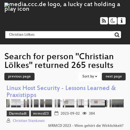
Search for person "Christian
Lölkes" returned 265 results
previous page
Sort by
next page
Linux Host Security - Lessons Learned &
Praxistipps
Darmstadt
mrmcd23
2023-09-02
384
Christian Stankowic
MRMCD 2023 - Wem gehört die Wirklichkeit?