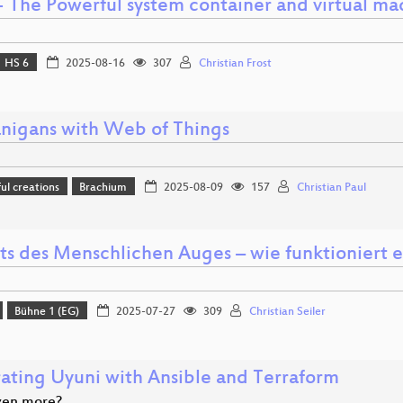
 - The Powerful system container and virtual m
HS 6
2025-08-16
307
Christian Frost
nigans with Web of Things
l creations
Brachium
2025-08-09
157
Christian Paul
its des Menschlichen Auges – wie funktioniert
Bühne 1 (EG)
2025-07-27
309
Christian Seiler
rating Uyuni with Ansible and Terraform
even more?