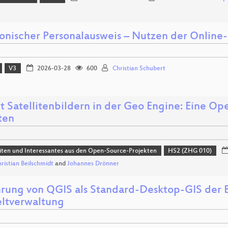
ronischer Personalausweis – Nutzen der Online
V3
2026-03-28
600
Christian Schubert
t Satellitenbildern in der Geo Engine: Eine Op
ten
ten und Interessantes aus den Open-Source-Projekten
HS2 (ZHG 010)
hristian Beilschmidt
and
Johannes Drönner
hrung von QGIS als Standard-Desktop-GIS der 
tverwaltung