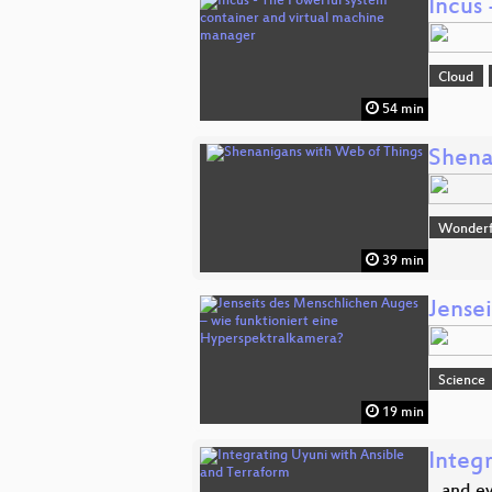
Incus
Cloud
54 min
Shena
Wonderfu
39 min
Jense
Science
19 min
Integ
...and 