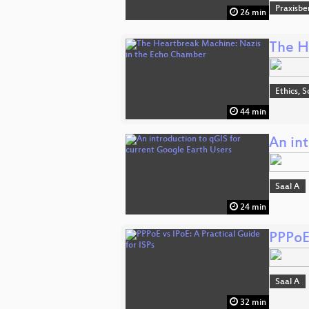
Praxisbe
26 min
The H
Ethics, S
44 min
An in
Saal A
24 min
PPPoE 
Saal A
32 min