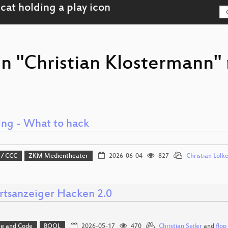
on "Christian Klostermann"
ng - What to hack
 / CCC
ZKM Medientheater
2026-06-04
827
Christian Lölk
rtsanzeiger Hacken 2.0
e and Code
BOOL
2026-05-17
470
Christian Seiler
and
flop