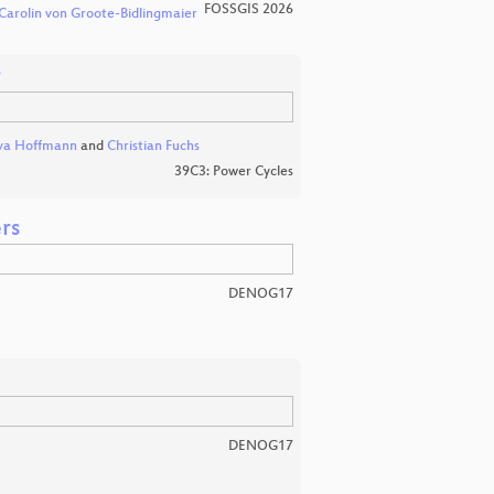
FOSSGIS 2026
Carolin von Groote-Bidlingmaier
r
va Hoffmann
and
Christian Fuchs
39C3: Power Cycles
rs
DENOG17
DENOG17