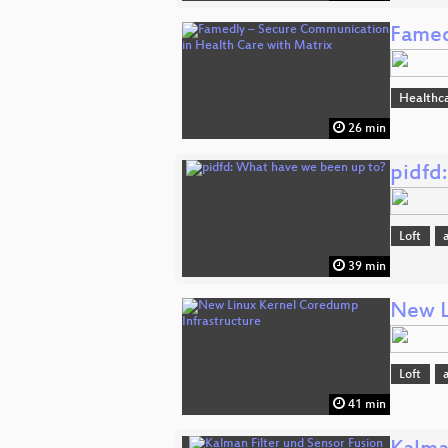
Famed
Healthc
26 min
pidfd
Loft
39 min
New L
Loft
41 min