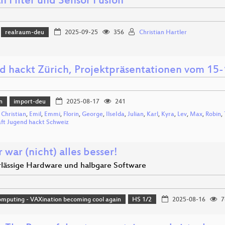
n Filter und Sensor Fusion
realraum-deu
2025-09-25
356
Christian Hartler
d hackt Zürich, Projektpräsentationen vom 15-
n
import-deu
2025-08-17
241
,
Christian
,
Emil
,
Emmi
,
Florin
,
George
,
IlseIda
,
Julian
,
Karl
,
Kyra
,
Lev
,
Max
,
Robin
,
aft Jugend hackt Schweiz
 war (nicht) alles besser!
lässige Hardware und halbgare Software
mputing - VAXination becoming cool again
HS 1/2
2025-08-16
7