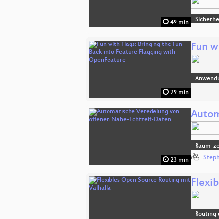
Sicherhe
49 min
Fun w
Anwend
29 min
Autom
Raum-zei
Steph
23 min
Flexi
Routing 