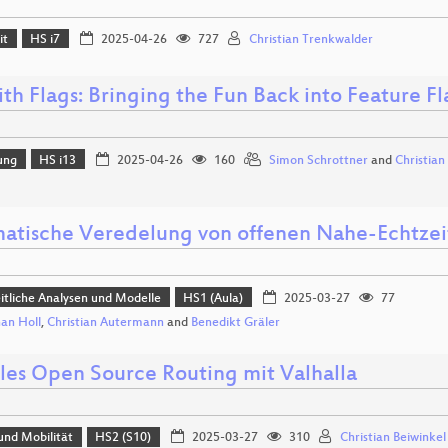
it
HS i7
2025-04-26
727
Christian Trenkwalder
ith Flags: Bringing the Fun Back into Feature 
ung
HS i13
2025-04-26
160
Simon Schrottner
and
Christian
atische Veredelung von offenen Nahe-Echtze
tliche Analysen und Modelle
HS1 (Aula)
2025-03-27
77
an Holl
,
Christian Autermann
and
Benedikt Gräler
bles Open Source Routing mit Valhalla
und Mobilität
HS2 (S10)
2025-03-27
310
Christian Beiwinkel