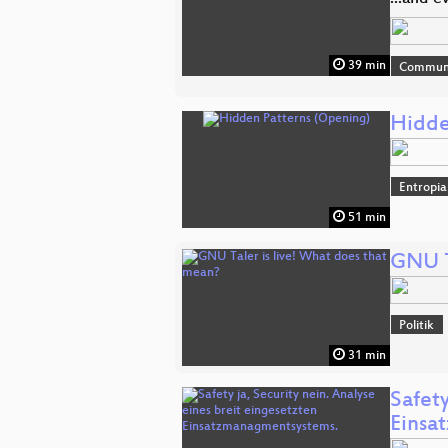
39 min
Commun
Hidde
Entropia
51 min
GNU T
Politik
31 min
Safety
Einsa