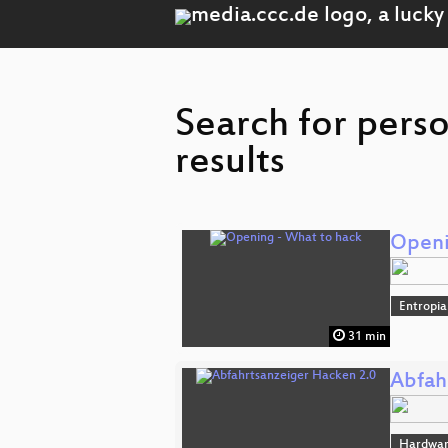
Search for pers
results
Openi
Entropia
31 min
Abfah
Hardwar