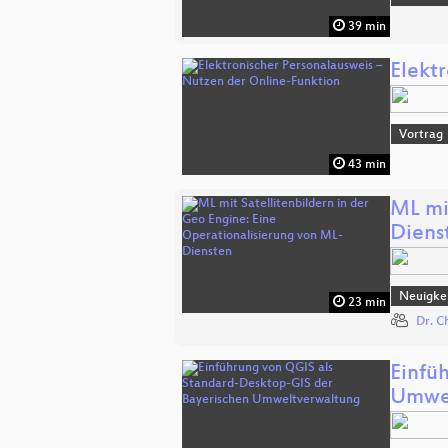
39 min
Elekt
Vortrag
43 min
ML mi
Diens
Neuigkei
23 min
Dr. C
Einfü
Umwel