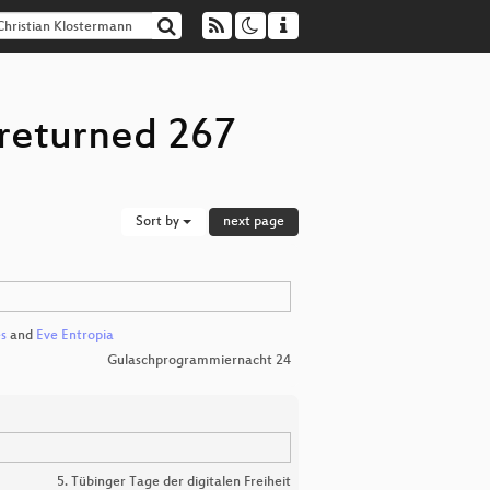
 returned 267
Sort by
next page
es
and
Eve Entropia
Gulaschprogrammiernacht 24
5. Tübinger Tage der digitalen Freiheit