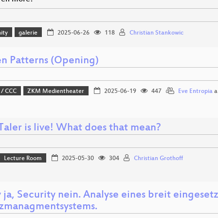
ity
galerie
2025-06-26
118
Christian Stankowic
n Patterns (Opening)
 / CCC
ZKM Medientheater
2025-06-19
447
Eve Entropia
a
aler is live! What does that mean?
Lecture Room
2025-05-30
304
Christian Grothoff
 ja, Security nein. Analyse eines breit eingeset
tzmanagmentsystems.