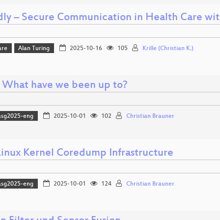
ly – Secure Communication in Health Care wit
are
Alan Turing
2025-10-16
105
Krille (Christian K.)
: What have we been up to?
asg2025-eng
2025-10-01
102
Christian Brauner
inux Kernel Coredump Infrastructure
asg2025-eng
2025-10-01
124
Christian Brauner