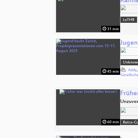
Kalma
LoTHR
31 min
Jugen
Unknow
Addy
45 min
Gesellsch
Früher
Unzuver
60 min
Retro-Co