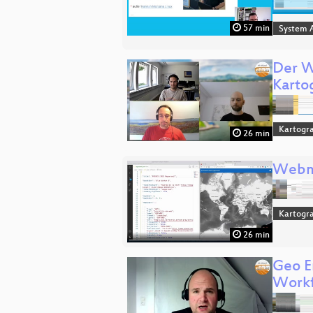
57 min
System A
Der W
Karto
Kartogra
26 min
Webma
Kartogra
26 min
Geo E
Workf