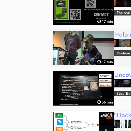
The real
17 min
Helpi
Resilien
17 min
Uncov
Security
56 min
"Hack