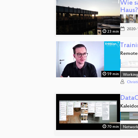
Wie s
Haus?
2020-
23 min
Train
Remote
59 min
Working 
Christ
DataC
Kaleido
70 min
Network