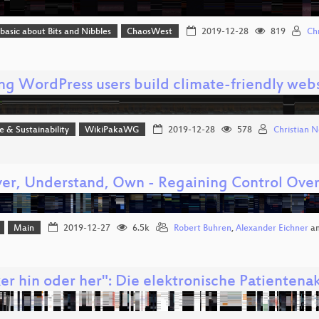
 basic about Bits and Nibbles
ChaosWest
2019-12-28
819
Chr
ng WordPress users build climate-friendly webs
ce & Sustainability
WikiPakaWG
2019-12-28
578
Christian 
er, Understand, Own - Regaining Control Ov
Main
2019-12-27
6.5k
Robert Buhren
,
Alexander Eichner
a
er hin oder her": Die elektronische Patienten