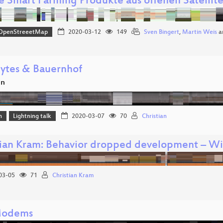
e Smart Farming Produkte aus offenen Satellit
OpenStreeetMap
2020-03-12
149
Sven Bingert
,
Martin Weis
a
 Bytes & Bauernhof
en
n
Lightning talk
2020-03-07
70
Christian
tian Kram: Behavior dropped development – 
03-05
71
Christian Kram
Modems