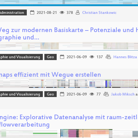
dministration
2021-08-21
378
Christian Stankowic
eg zur modernen Basiskarte – Potenziale und
graphie und…
phie und Visualisierung
Geo
2021-06-09
137
Hannes Blitza
ps effizient mit Wegue erstellen
phie und Visualisierung
Geo
2021-06-09
77
Jakob Miksch
a
ngine: Explorative Datenanalyse mit raum-zeitl
lowverarbeitung