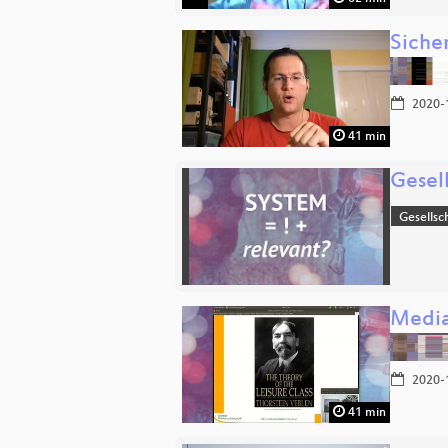
Sicher
2020-
41 min
Gesel
Gesellsc
Media
2020-
41 min