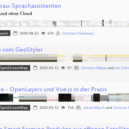
bau-Sprachassistenten
 und ohne Cloud
ment
2020-08-22
674
Christian Stankowic
 vom GeoStyler
OpenStreeetMap
2020-03-12
97
Christian Mayer
and
Jan Sule
 - OpenLayers und Vue.js in der Praxis
OpenStreeetMap
2020-03-12
154
Jakob Miksch
and
Christian