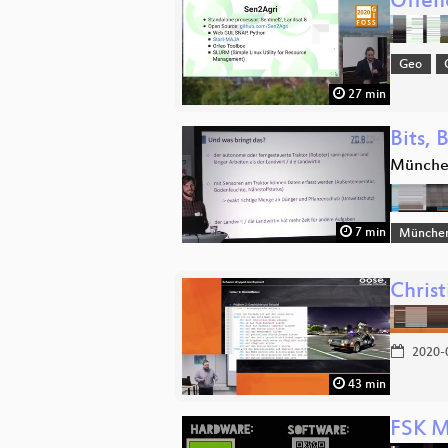
Offen
Geo
27 min
Bits,
Münch
7 min
Münche
Chris
2020-
43 min
FSK 