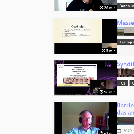
Daten u
26 min
Masse
Kartogra
5 min
Syndik
rC3
O
56 min
Barri
das a
2020-
62 min