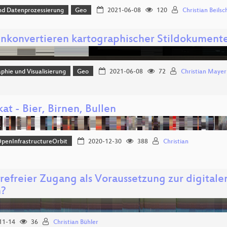
nd Datenprozessierung
Geo
2021-06-08
120
Christian Beils
nkonvertieren kartographischer Stildokumente
phie und Visualisierung
Geo
2021-06-08
72
Christian Mayer
at - Bier, Birnen, Bullen
penInfrastructureOrbit
2020-12-30
388
Christian
erefreier Zugang als Voraussetzung zur digital
n?
11-14
36
Christian Bühler