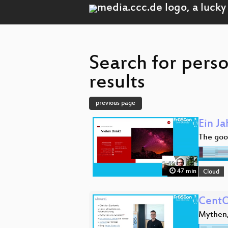
Search for pers
results
previous page
Ein Ja
The goo
47 min
Cloud
CentO
Mythen,