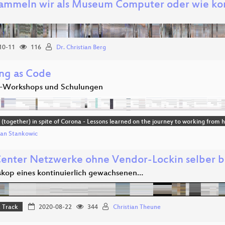
ammeln wir als Museum Computer oder wie kom
10-11
116
Dr. Christian Berg
ing as Code
-Workshops und Schulungen
(together) in spite of Corona - Lessons learned on the journey to working from
ian Stankowic
enter Netzwerke ohne Vendor-Lockin selber 
skop eines kontinuierlich gewachsenen…
 Track
2020-08-22
344
Christian Theune