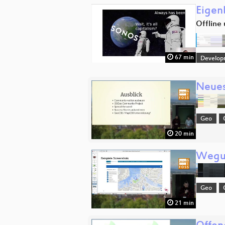
Eigen
Offline
67 min
Develop
Neues
Geo
20 min
Wegue
Geo
21 min