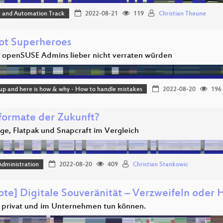
 and Automation Track
2022-08-21
119
Christian Theune
not Superheroes
 openSUSE Admins lieber nicht verraten würden
 up and here is how & why - How to handle mistakes
2022-08-20
196
formate der Zukunft?
e, Flatpak und Snapcraft im Vergleich
dministration
2022-08-20
409
Christian Stankowic
ote] Digitale Souveränität – Verzweifeln oder
 privat und im Unternehmen tun können.