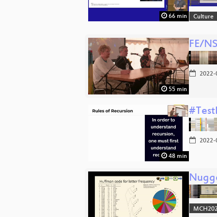
66 min
Culture
FE/NS
2022-
55 min
#Test
2022-
48 min
Nugge
MCH2022