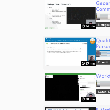
Geoan
Comm
Neuigke
24 min
Quali
Perso
OpenSt
25 min
Workf
Daten, 
20 min