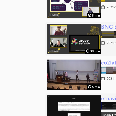
2021-
8 min
BNG B
2021-
30 min
co2la
2021-
6 min
etnavi
Main Tr