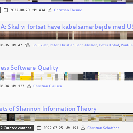
2022-08-20
434
Christian Theune
A: Skal vi fortsat have kabelsamarbejde med 
08-06
47
Bo Elkjær
,
Peter Christian Bech-Nielsen
,
Peter Kofod
,
Poul-H
less Software Quality
08-04
127
Christian Clausen
ts of Shannon Information Theory
 Curated content
2022-07-25
191
Christian Schaffner