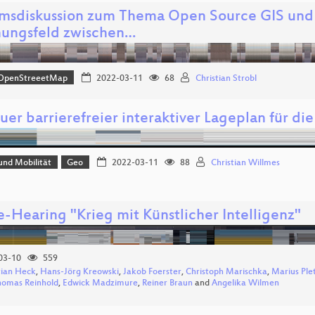
msdiskussion zum Thema Open Source GIS und
ungsfeld zwischen…
OpenStreeetMap
2022-03-11
68
Christian Strobl
uer barrierefreier interaktiver Lageplan für die
und Mobilität
Geo
2022-03-11
88
Christian Willmes
e-Hearing "Krieg mit Künstlicher Intelligenz"
03-10
559
tian Heck
,
Hans-Jörg Kreowski
,
Jakob Foerster
,
Christoph Marischka
,
Marius Ple
homas Reinhold
,
Edwick Madzimure
,
Reiner Braun
and
Angelika Wilmen