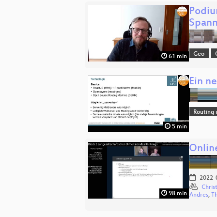
Podiu
Spann
Geo
61 min
Ein ne
Routing 
5 min
Onlin
2022-
Chris
98 min
Andres
,
T