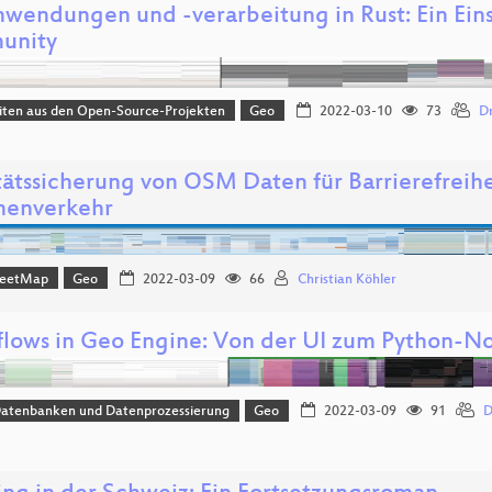
wendungen und -verarbeitung in Rust: Ein Eins
unity
iten aus den Open-Source-Projekten
Geo
2022-03-10
73
Dr
tätssicherung von OSM Daten für Barrierefreihe
nenverkehr
reetMap
Geo
2022-03-09
66
Christian Köhler
lows in Geo Engine: Von der UI zum Python-N
Datenbanken und Datenprozessierung
Geo
2022-03-09
91
D