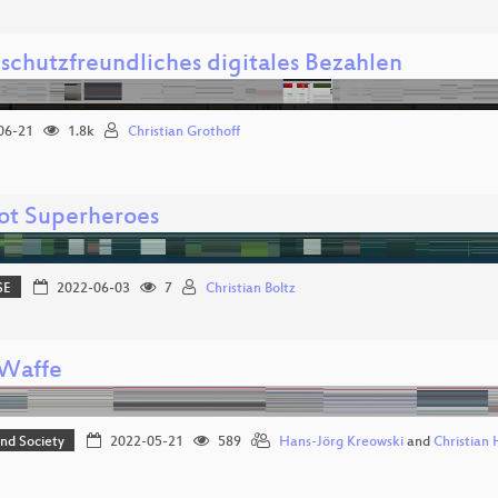
schutzfreundliches digitales Bezahlen
06-21
1.8k
Christian Grothoff
not Superheroes
SE
2022-06-03
7
Christian Boltz
 Waffe
and Society
2022-05-21
589
Hans-Jörg Kreowski
and
Christian