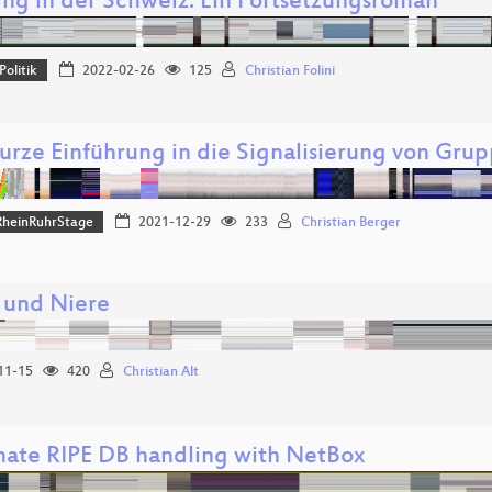
ing in der Schweiz: Ein Fortsetzungsroman
Politik
2022-02-26
125
Christian Folini
kurze Einführung in die Signalisierung von Gru
heinRuhrStage
2021-12-29
233
Christian Berger
 und Niere
11-15
420
Christian Alt
ate RIPE DB handling with NetBox