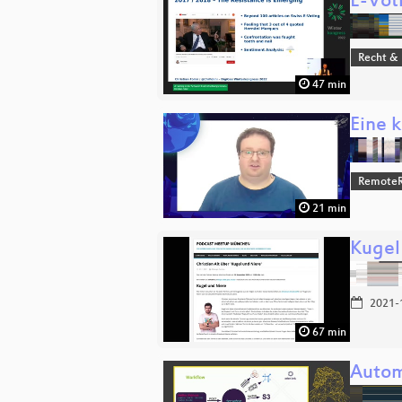
E-Vot
Recht & 
47 min
Eine 
RemoteR
21 min
Kugel
2021-
67 min
Autom