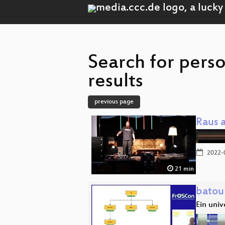
Search for pers
results
previous page
Raus 
2022-
21 min
batou
Ein uni