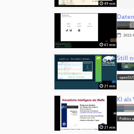
49 min
Daten
2022-
61 min
Still 
openSU
21 min
KI als
Politics 
21 min