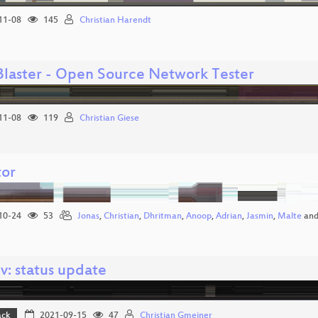
11-08
145
Christian Harendt
laster - Open Source Network Tester
11-08
119
Christian Giese
tor
10-24
53
Jonas
,
Christian
,
Dhritman
,
Anoop
,
Adrian
,
Jasmin
,
Malte
an
v: status update
ack
2021-09-15
47
Christian Gmeiner