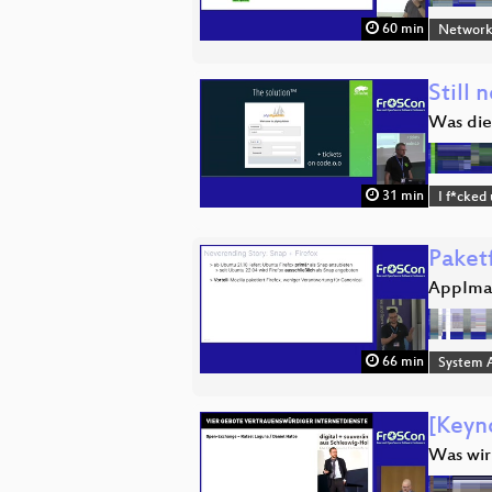
60 min
Network
Still 
Was die
31 min
I f*cked
Paket
AppImag
66 min
System A
[Keyn
Was wir