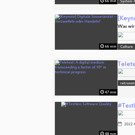
66 min
System A
[Keyn
Was wir
66 min
Culture
Telete
retronet
47 min
#Test
2022-
48 min