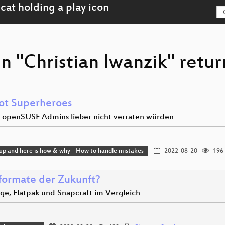
n "Christian Iwanzik" retur
not Superheroes
 openSUSE Admins lieber nicht verraten würden
 up and here is how & why - How to handle mistakes
2022-08-20
196
formate der Zukunft?
e, Flatpak und Snapcraft im Vergleich