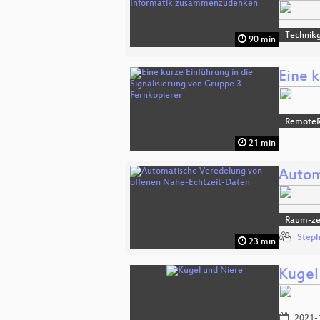
Technikg
90 min
Eine 
RemoteR
21 min
Autom
Raum-zei
Steph
23 min
Kugel
2021-