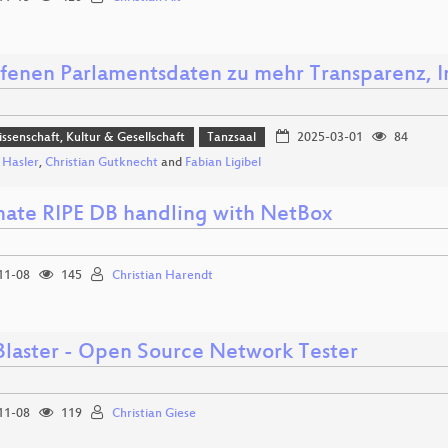
ffenen Parlamentsdaten zu mehr Transparenz, 
issenschaft, Kultur & Gesellschaft
Tanzsaal
2025-03-01
84
n Hasler
,
Christian Gutknecht
and
Fabian Ligibel
ate RIPE DB handling with NetBox
11-08
145
Christian Harendt
laster - Open Source Network Tester
11-08
119
Christian Giese