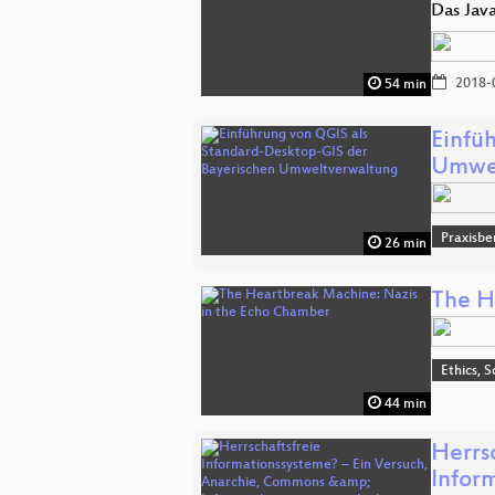
Das Jav
2018-
54 min
Einfü
Umwel
Praxisbe
26 min
The H
Ethics, S
44 min
Herrs
Infor