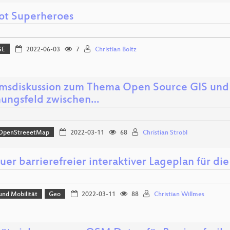
not Superheroes
SE
2022-06-03
7
Christian Boltz
msdiskussion zum Thema Open Source GIS und
ungsfeld zwischen…
OpenStreeetMap
2022-03-11
68
Christian Strobl
uer barrierefreier interaktiver Lageplan für die
und Mobilität
Geo
2022-03-11
88
Christian Willmes