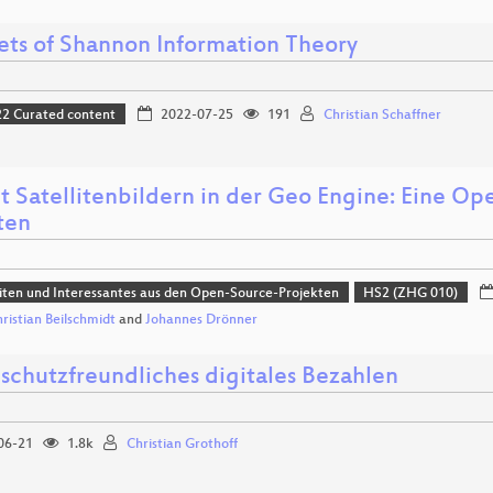
ts of Shannon Information Theory
 Curated content
2022-07-25
191
Christian Schaffner
t Satellitenbildern in der Geo Engine: Eine Op
ten
ten und Interessantes aus den Open-Source-Projekten
HS2 (ZHG 010)
hristian Beilschmidt
and
Johannes Drönner
schutzfreundliches digitales Bezahlen
06-21
1.8k
Christian Grothoff