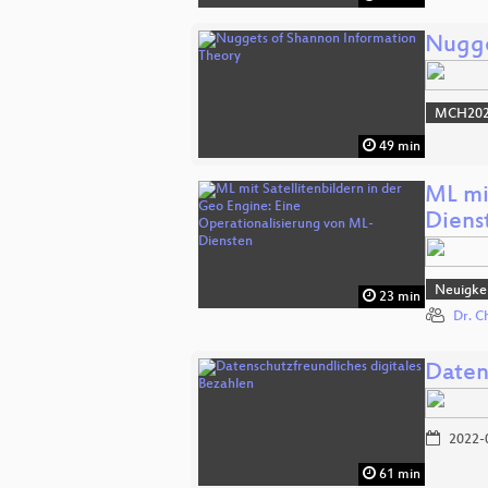
Nugge
MCH2022
49 min
ML mi
Diens
Neuigkei
23 min
Dr. C
Daten
2022-
61 min