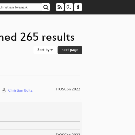
ned 265 results
Sort by
next page
FrOSCon 2022
Christian Boltz