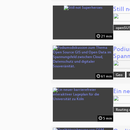
Still 
openSU
21 min
Podiu
Spann
Geo
61 min
Ein ne
Routing 
5 min