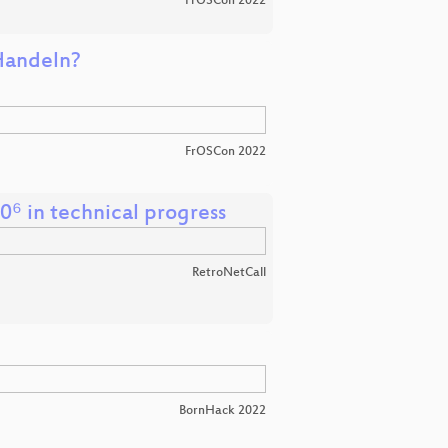
FrOSCon 2022
 Handeln?
FrOSCon 2022
0⁶ in technical progress
RetroNetCall
BornHack 2022