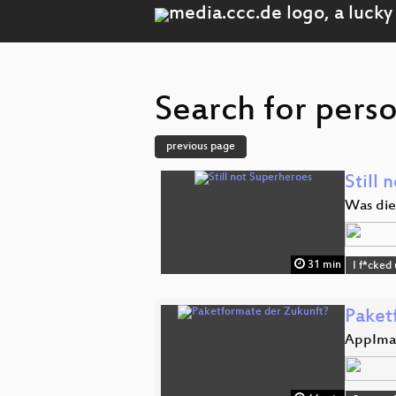
Search for perso
previous page
Still 
Was die
31 min
I f*cked
Paket
AppImag