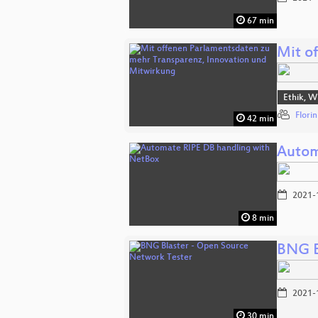
67 min
Mit o
Ethik, W
Flori
42 min
Autom
2021-
8 min
BNG B
2021-
30 min