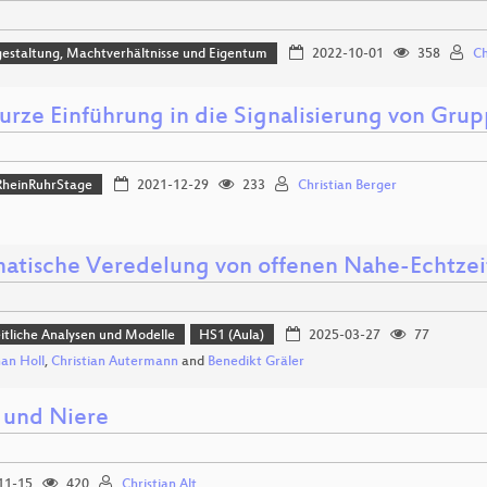
estaltung, Machtverhältnisse und Eigentum
2022-10-01
358
Ch
kurze Einführung in die Signalisierung von Gru
heinRuhrStage
2021-12-29
233
Christian Berger
atische Veredelung von offenen Nahe-Echtze
tliche Analysen und Modelle
HS1 (Aula)
2025-03-27
77
an Holl
,
Christian Autermann
and
Benedikt Gräler
 und Niere
11-15
420
Christian Alt