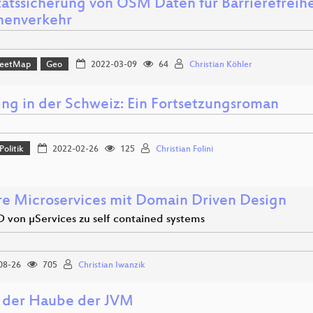
tätssicherung von OSM Daten für Barrierefreihe
nenverkehr
reetMap
Geo
2022-03-09
64
Christian Köhler
ing in der Schweiz: Ein Fortsetzungsroman
Politik
2022-02-26
125
Christian Folini
re Microservices mit Domain Driven Design
 von µServices zu self contained systems
08-26
705
Christian Iwanzik
 der Haube der JVM