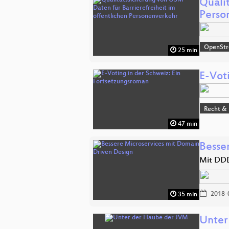
Quali
Perso
OpenSt
25 min
E-Vot
Recht & 
47 min
Besse
Mit DDD
2018-
35 min
Unter