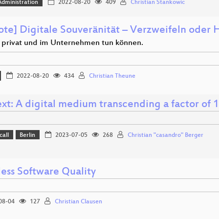
dministration
2022-08-20
409
Christian Stankowic
ote] Digitale Souveränität – Verzweifeln oder
 privat und im Unternehmen tun können.
2022-08-20
434
Christian Theune
xt: A digital medium transcending a factor of 1
call
Berlin
2023-07-05
268
Christian "casandro" Berger
less Software Quality
08-04
127
Christian Clausen