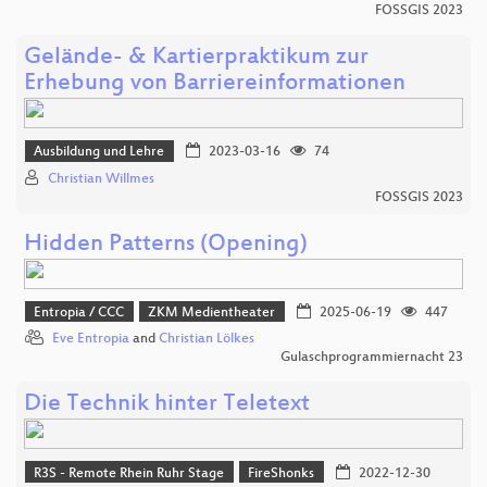
FOSSGIS 2023
Gelände- & Kartierpraktikum zur
Erhebung von Barriereinformationen
Ausbildung und Lehre
2023-03-16
74
Christian Willmes
FOSSGIS 2023
Hidden Patterns (Opening)
Entropia / CCC
ZKM Medientheater
2025-06-19
447
Eve Entropia
and
Christian Lölkes
Gulaschprogrammiernacht 23
Die Technik hinter Teletext
R3S - Remote Rhein Ruhr Stage
FireShonks
2022-12-30