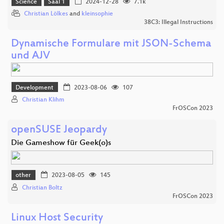
Science
Saal 1
2024-12-28
7.1k
Christian Lölkes
and
kleinsophie
38C3: Illegal Instructions
Dynamische Formulare mit JSON-Schema
und AJV
Development
2023-08-06
107
Christian Klihm
FrOSCon 2023
openSUSE Jeopardy
Die Gameshow für Geek(o)s
other
2023-08-05
145
Christian Boltz
FrOSCon 2023
Linux Host Security