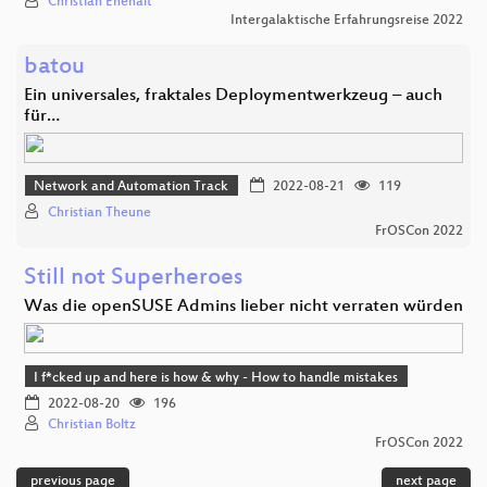
Christian Ehehalt
Intergalaktische Erfahrungsreise 2022
batou
Ein universales, fraktales Deploymentwerkzeug – auch
für…
Network and Automation Track
2022-08-21
119
Christian Theune
FrOSCon 2022
Still not Superheroes
Was die openSUSE Admins lieber nicht verraten würden
I f*cked up and here is how & why - How to handle mistakes
2022-08-20
196
Christian Boltz
FrOSCon 2022
previous page
next page