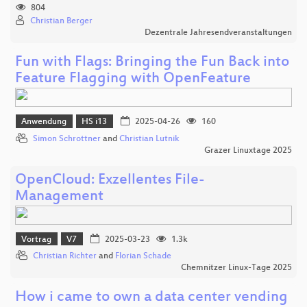
804
Christian Berger
Dezentrale Jahresendveranstaltungen
Fun with Flags: Bringing the Fun Back into
Feature Flagging with OpenFeature
Anwendung
HS i13
2025-04-26
160
Simon Schrottner
and
Christian Lutnik
Grazer Linuxtage 2025
OpenCloud: Exzellentes File-
Management
Vortrag
V7
2025-03-23
1.3k
Christian Richter
and
Florian Schade
Chemnitzer Linux-Tage 2025
How i came to own a data center vending