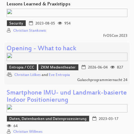
Lessons Learned & Praxistipps
Security
2023-08-05
954
Christian Stankowic
FrOSCon 2023
Opening - What to hack
Entropia / CCC
ZKM Medientheater
2026-06-04
827
Christian Lölkes
and
Eve Entropia
Gulaschprogrammiernacht 24
Smartphone IMU- und Landmark-basierte
Indoor Positionierung
Daten, Datenbanken und Datenprozessierung
2023-03-17
64
Christian Willmes