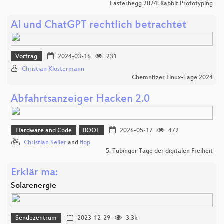
Easterhegg 2024: Rabbit Prototyping
AI und ChatGPT rechtlich betrachtet
Vortrag
2024-03-16
231
Christian Klostermann
Chemnitzer Linux-Tage 2024
Abfahrtsanzeiger Hacken 2.0
Hardware and Code
BOOL
2026-05-17
472
Christian Seiler
and
flop
5. Tübinger Tage der digitalen Freiheit
Erklär ma:
Solarenergie
Sendezentrum
2023-12-29
3.3k