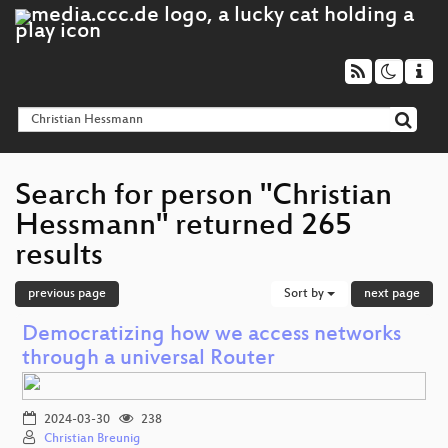
Search for person "Christian
Hessmann" returned 265
results
previous page
Sort by
next page
Democratizing how we access networks
through a universal Router
2024-03-30
238
Christian Breunig