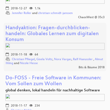
2018-12-27
1.1k
Jennifer Roller
and
christian schmidt-janssen
ChaosWest @ 35c3
Handyaktion: Fragen-durchblicken-
handeln: Globales Lernen zum digitalen
Konsum
2018-11-18
64
Christian Pfliegel
,
Gisela Voltz
,
Nora Vargas
,
Ralf Haeussler
,
Almut
Ihling
and
Nicole Hesse
Bits & Bäume 2018
Do-FOSS - Freie Software in Kommunen:
Vom Sollen zum Wollen
global denken, lokal handeln für nachhaltige Software
2018-11-17
234