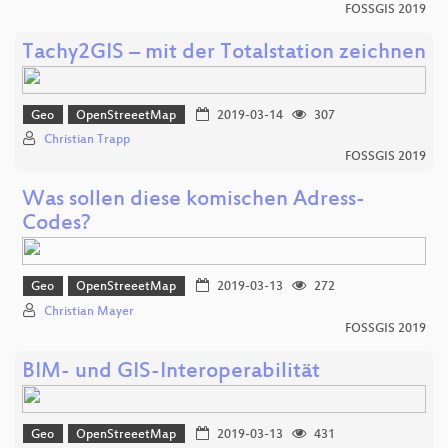
FOSSGIS 2019
Tachy2GIS – mit der Totalstation zeichnen
Geo
OpenStreeetMap
2019-03-14
307
Christian Trapp
FOSSGIS 2019
Was sollen diese komischen Adress-
Codes?
Geo
OpenStreeetMap
2019-03-13
272
Christian Mayer
FOSSGIS 2019
BIM- und GIS-Interoperabilität
Geo
OpenStreeetMap
2019-03-13
431