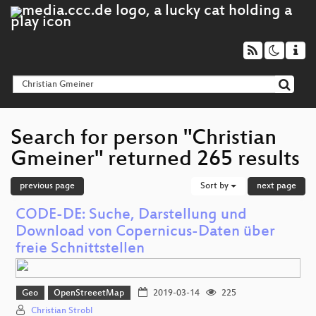
Search for person "Christian
Gmeiner" returned 265 results
previous page
Sort by
next page
CODE-DE: Suche, Darstellung und
Download von Copernicus-Daten über
freie Schnittstellen
Geo
OpenStreeetMap
2019-03-14
225
Christian Strobl