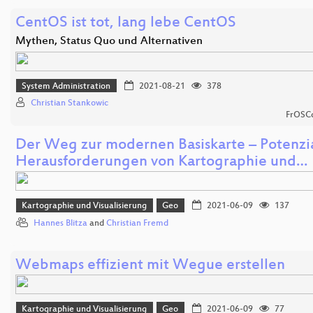
CentOS ist tot, lang lebe CentOS
Mythen, Status Quo und Alternativen
System Administration
2021-08-21
378
Christian Stankowic
FrOSCo
Der Weg zur modernen Basiskarte – Potenzi
Herausforderungen von Kartographie und…
Kartographie und Visualisierung
Geo
2021-06-09
137
Hannes Blitza
and
Christian Fremd
Webmaps effizient mit Wegue erstellen
Kartographie und Visualisierung
Geo
2021-06-09
77