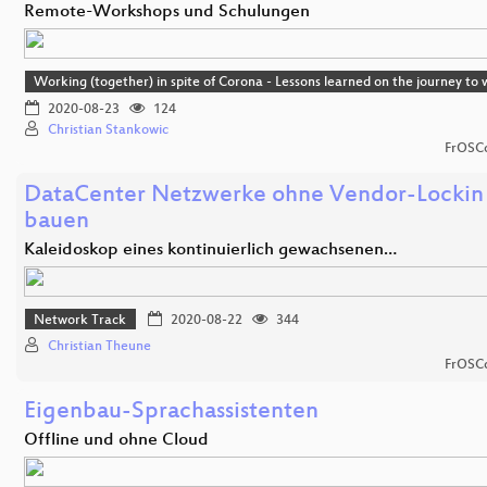
Remote-Workshops und Schulungen
Working (together) in spite of Corona - Lessons learned on the journey t
2020-08-23
124
Christian Stankowic
FrOSCo
DataCenter Netzwerke ohne Vendor-Lockin 
bauen
Kaleidoskop eines kontinuierlich gewachsenen…
Network Track
2020-08-22
344
Christian Theune
FrOSCo
Eigenbau-Sprachassistenten
Offline und ohne Cloud