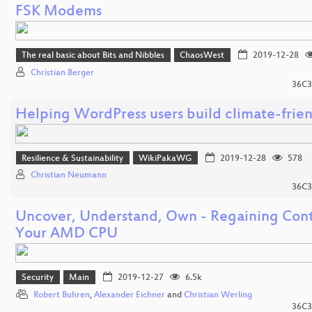
FSK Modems
The real basic about Bits and Nibbles
ChaosWest
2019-12-28
Christian Berger
36C3
Helping WordPress users build climate-frien
Resilience & Sustainability
WikiPakaWG
2019-12-28
578
Christian Neumann
36C3
Uncover, Understand, Own - Regaining Cont
Your AMD CPU
Security
Main
2019-12-27
6.5k
Robert Buhren
,
Alexander Eichner
and
Christian Werling
36C3