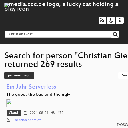
Search for person "Christian Gie
returned 269 results
previous page
Sor
Ein Jahr Serverless
The good, the bad and the ugly
Cloud
2021-08-21
472
Christian Schmidt
FrOSCo