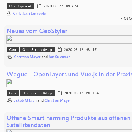
Development
2020-08-22
674
Christian Stankowic
FrOSCo
Neues vom GeoStyler
Geo
OpenStreeetMap
2020-03-12
97
Christian Mayer
and
Jan Suleiman
Wegue - OpenLayers und Vue.js in der Praxi
Geo
OpenStreeetMap
2020-03-12
154
Jakob Miksch
and
Christian Mayer
Offene Smart Farming Produkte aus offenen
Satellitendaten