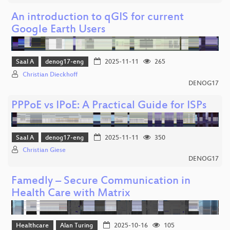
An introduction to qGIS for current
Google Earth Users
Saal A
denog17-eng
2025-11-11
265
Christian Dieckhoff
DENOG17
PPPoE vs IPoE: A Practical Guide for ISPs
Saal A
denog17-eng
2025-11-11
350
Christian Giese
DENOG17
Famedly – Secure Communication in
Health Care with Matrix
Healthcare
Alan Turing
2025-10-16
105