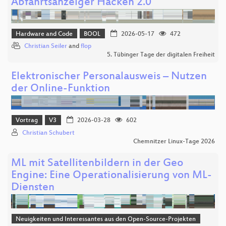
Abfahrtsanzeiger Hacken 2.0
Hardware and Code
BOOL
2026-05-17
472
Christian Seiler
and
flop
5. Tübinger Tage der digitalen Freiheit
Elektronischer Personalausweis – Nutzen
der Online‑Funktion
Vortrag
V3
2026-03-28
602
Christian Schubert
Chemnitzer Linux-Tage 2026
ML mit Satellitenbildern in der Geo
Engine: Eine Operationalisierung von ML-
Diensten
Neuigkeiten und Interessantes aus den Open-Source-Projekten