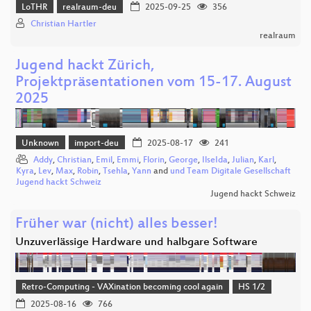
LoTHR
realraum-deu
2025-09-25
356
Christian Hartler
realraum
Jugend hackt Zürich,
Projektpräsentationen vom 15-17. August
2025
Unknown
import-deu
2025-08-17
241
Addy
,
Christian
,
Emil
,
Emmi
,
Florin
,
George
,
IlseIda
,
Julian
,
Karl
,
Kyra
,
Lev
,
Max
,
Robin
,
Tsehla
,
Yann
and
und Team Digitale Gesellschaft
Jugend hackt Schweiz
Jugend hackt Schweiz
Früher war (nicht) alles besser!
Unzuverlässige Hardware und halbgare Software
Retro-Computing - VAXination becoming cool again
HS 1/2
2025-08-16
766