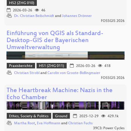
HS2 (ZHG 010)
2026-03-26
46
Dr. Christian Beilschmidt
and
Johannes Drönner
FOSSGIS 2026
Einführung von QGIS als Standard-
Desktop-GIS der Bayerischen
Umweltverwaltung
Praxisberichte
HS1 (ZHG 011)
2026-03-26
418
Christian Strobl
and
Carolin von Groote-Bidlingmaier
FOSSGIS 2026
The Heartbreak Machine: Nazis in the
Echo Chamber
Ethics, Society & Politics
Ground
2025-12-29
429.1k
Martha Root
,
Eva Hoffmann
and
Christian Fuchs
39C3: Power Cycles