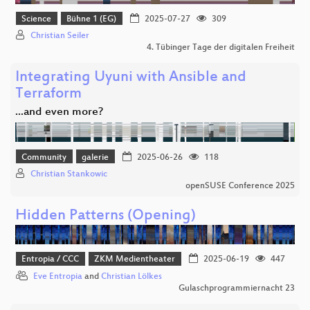
Science
Bühne 1 (EG)
2025-07-27
309
Christian Seiler
4. Tübinger Tage der digitalen Freiheit
Integrating Uyuni with Ansible and
Terraform
...and even more?
Community
galerie
2025-06-26
118
Christian Stankowic
openSUSE Conference 2025
Hidden Patterns (Opening)
Entropia / CCC
ZKM Medientheater
2025-06-19
447
Eve Entropia
and
Christian Lölkes
Gulaschprogrammiernacht 23