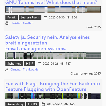
GNU Taler is live! What does that mean?
Politik
Lecture Room
2025-05-30
304
Christian Grothoff
Cosin 2025
Safety ja, Security nein. Analyse eines
breit eingesetzten
Einsatzmanagmentsystems.
Sicherheit
HS i7
2025-04-26
727
Christian Trenkwalder
Grazer Linuxtage 2025
Fun with Flags: Bringing the Fun Back into
Feature Flagging with OpenFeature
Anwendung
HS i13
2025-04-26
160