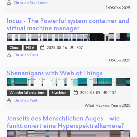
Christian Stankowic
FrOSCon 2025
Incus - The Powerful system container and
virtual machine manager
Cloud
HS 6
2025-08-16
307
Christian Frost
FrOSCon 2025
Shenanigans with Web of Things
Wonderful creations
Brachium
2025-08-09
157
Christian Paul
What Hackers Yearn 2025
Jenseits des Menschlichen Auges – wie
funktioniert eine Hyperspektralkamera?