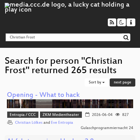
Search for person "Christian
Frost" returned 265 results
Sort by
next page
Opening - What to hack
Entropia / CCC
ZKM Medientheater
2026-06-04
827
Christian Lölkes
and
Eve Entropia
Gulaschprogrammiernacht 24