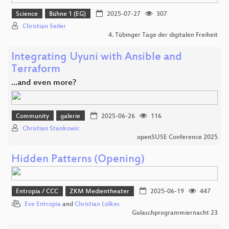
Science
Bühne 1 (EG)
2025-07-27
307
Christian Seiler
4. Tübinger Tage der digitalen Freiheit
Integrating Uyuni with Ansible and
Terraform
...and even more?
Community
galerie
2025-06-26
116
Christian Stankowic
openSUSE Conference 2025
Hidden Patterns (Opening)
Entropia / CCC
ZKM Medientheater
2025-06-19
447
Eve Entropia
and
Christian Lölkes
Gulaschprogrammiernacht 23