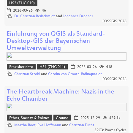
HS2 (ZHG 010)
2026-03-26
46
Dr. Christian Beilschmidt
and
Johannes Drönner
FOSSGIS 2026
Einführung von QGIS als Standard-
Desktop-GIS der Bayerischen
Umweltverwaltung
Praxisberichte
HS1 (ZHG 011)
2026-03-26
418
Christian Strobl
and
Carolin von Groote-Bidlingmaier
FOSSGIS 2026
The Heartbreak Machine: Nazis in the
Echo Chamber
Ethics, Society & Politics
Ground
2025-12-29
429.1k
Martha Root
,
Eva Hoffmann
and
Christian Fuchs
39C3: Power Cycles