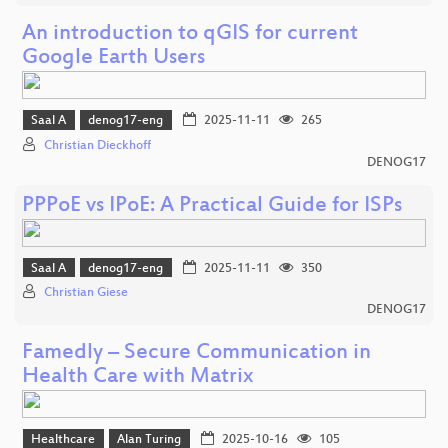
An introduction to qGIS for current
Google Earth Users
Saal A
denog17-eng
2025-11-11
265
Christian Dieckhoff
DENOG17
PPPoE vs IPoE: A Practical Guide for ISPs
Saal A
denog17-eng
2025-11-11
350
Christian Giese
DENOG17
Famedly – Secure Communication in
Health Care with Matrix
Healthcare
Alan Turing
2025-10-16
105