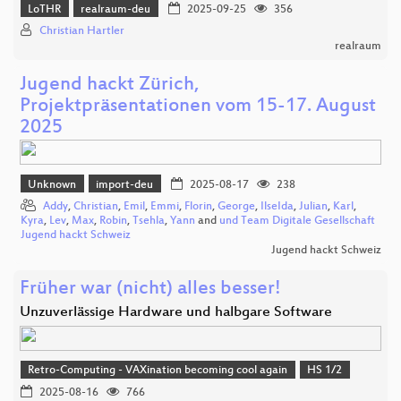
LoTHR
realraum-deu
2025-09-25
356
Christian Hartler
realraum
Jugend hackt Zürich,
Projektpräsentationen vom 15-17. August
2025
Unknown
import-deu
2025-08-17
238
Addy
,
Christian
,
Emil
,
Emmi
,
Florin
,
George
,
IlseIda
,
Julian
,
Karl
,
Kyra
,
Lev
,
Max
,
Robin
,
Tsehla
,
Yann
and
und Team Digitale Gesellschaft
Jugend hackt Schweiz
Jugend hackt Schweiz
Früher war (nicht) alles besser!
Unzuverlässige Hardware und halbgare Software
Retro-Computing - VAXination becoming cool again
HS 1/2
2025-08-16
766