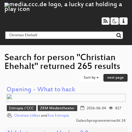
Search for person "Christian
Ehehalt" returned 265 results
Sort by
next page
Opening - What to hack
Entropia / CCC
ZKM Medientheater
2026-06-04
827
Christian Lölkes
and
Eve Entropia
Gulaschprogrammiernacht 24