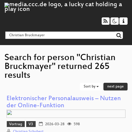
Search for person "Christian
Bruckmayer" returned 265
results
Sort by
next page
Elektronischer Personalausweis – Nutzen
der Online‑Funktion
Vortrag
V3
2026-03-28
598
Christian Schubert