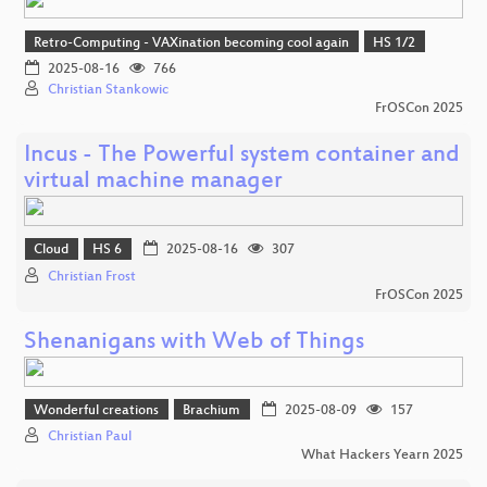
Retro-Computing - VAXination becoming cool again
HS 1/2
2025-08-16
766
Christian Stankowic
FrOSCon 2025
Incus - The Powerful system container and
virtual machine manager
Cloud
HS 6
2025-08-16
307
Christian Frost
FrOSCon 2025
Shenanigans with Web of Things
Wonderful creations
Brachium
2025-08-09
157
Christian Paul
What Hackers Yearn 2025