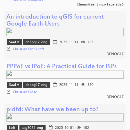
Chemnitzer Linux-Tage 2026
An introduction to qGIS for current
Google Earth Users
Saal A
denog17-eng
2025-11-11
265
Christian Dieckhoff
DENOG17
PPPoE vs IPoE: A Practical Guide for ISPs
Saal A
denog17-eng
2025-11-11
350
Christian Giese
DENOG17
pidfd: What have we been up to?
Loft
asg2025-eng
2025-10-01
102