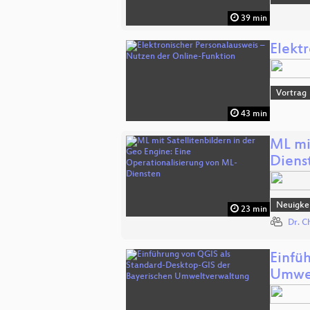
39 min
Elekt
Vortrag
43 min
ML mi
Diens
Neuigkei
23 min
Dr. C
Einfü
Umwel