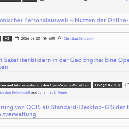
ronischer Personalausweis – Nutzen der Online
V3
2026-03-28
600
Christian Schubert
t Satellitenbildern in der Geo Engine: Eine Op
ten
ten und Interessantes aus den Open-Source-Projekten
HS2 (ZHG 010)
hristian Beilschmidt
and
Johannes Drönner
hrung von QGIS als Standard-Desktop-GIS der 
tverwaltung