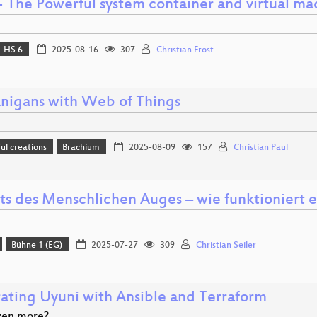
 - The Powerful system container and virtual m
HS 6
2025-08-16
307
Christian Frost
nigans with Web of Things
l creations
Brachium
2025-08-09
157
Christian Paul
its des Menschlichen Auges – wie funktioniert
Bühne 1 (EG)
2025-07-27
309
Christian Seiler
rating Uyuni with Ansible and Terraform
even more?