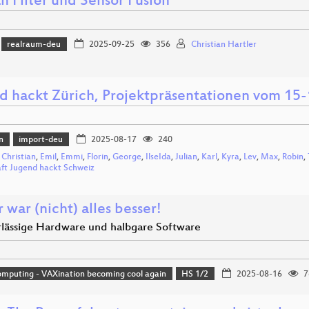
n Filter und Sensor Fusion
realraum-deu
2025-09-25
356
Christian Hartler
d hackt Zürich, Projektpräsentationen vom 15-
n
import-deu
2025-08-17
240
,
Christian
,
Emil
,
Emmi
,
Florin
,
George
,
IlseIda
,
Julian
,
Karl
,
Kyra
,
Lev
,
Max
,
Robin
,
aft Jugend hackt Schweiz
 war (nicht) alles besser!
lässige Hardware und halbgare Software
mputing - VAXination becoming cool again
HS 1/2
2025-08-16
7