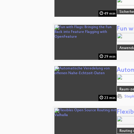
Sicherhe
49 min
Fun w
Anwend
29 min
Autom
Raum-zei
Steph
23 min
Flexi
Routing 