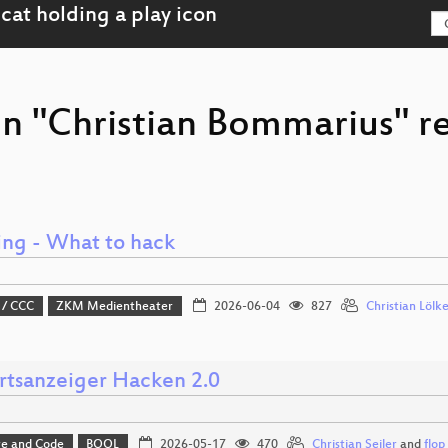
on "Christian Bommarius" r
ng - What to hack
 / CCC
ZKM Medientheater
2026-06-04
827
Christian Lölk
rtsanzeiger Hacken 2.0
e and Code
BOOL
2026-05-17
470
Christian Seiler
and
flop