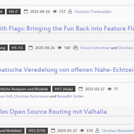
it
HS i7
2025-04-26
727
Christian Trenkwalder
ith Flags: Bringing the Fun Back into Feature 
ung
HS i13
2025-04-26
160
Simon Schrottner
and
Christian
atische Veredelung von offenen Nahe-Echtze
tliche Analysen und Modelle
HS1 (Aula)
2025-03-27
77
an Holl
,
Christian Autermann
and
Benedikt Gräler
bles Open Source Routing mit Valhalla
und Mobilität
HS2 (S10)
2025-03-27
310
Christian Beiwinkel