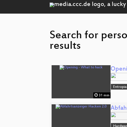
Search for pers
results
Openi
Entropia
31 min
Abfah
Hardwar