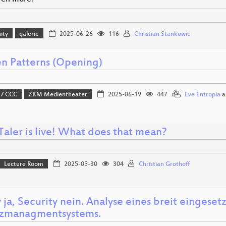
ity
galerie
2025-06-26
116
Christian Stankowic
n Patterns (Opening)
 / CCC
ZKM Medientheater
2025-06-19
447
Eve Entropia
a
aler is live! What does that mean?
Lecture Room
2025-05-30
304
Christian Grothoff
 ja, Security nein. Analyse eines breit eingeset
tzmanagmentsystems.