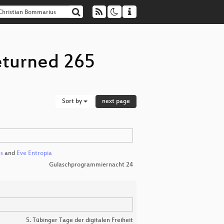
eturned 265
Sort by
next page
es
and
Eve Entropia
Gulaschprogrammiernacht 24
5. Tübinger Tage der digitalen Freiheit