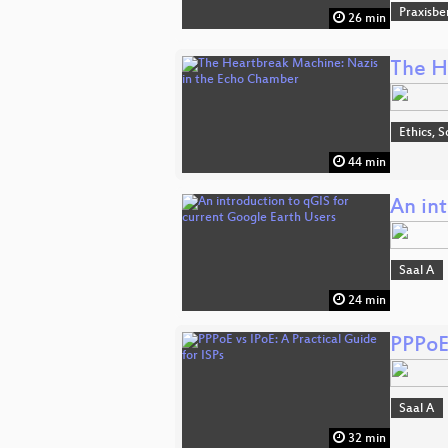
Praxisbe
26 min
The H
Ethics, S
44 min
An in
Saal A
24 min
PPPoE 
Saal A
32 min