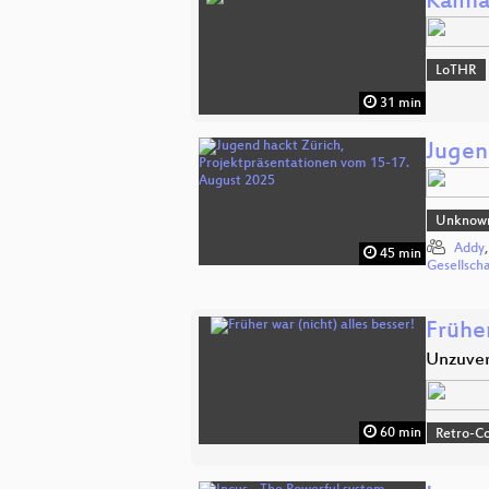
Kalma
LoTHR
31 min
Jugen
Unknow
Addy
45 min
Gesellsch
Früher
Unzuver
60 min
Retro-Co