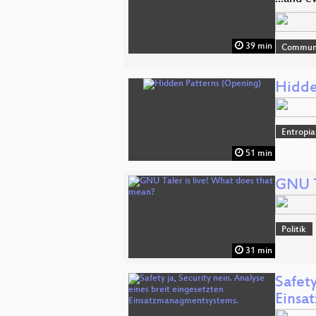
39 min
Commun
Hidde
Entropia
51 min
GNU T
Politik
31 min
Safety
Einsa