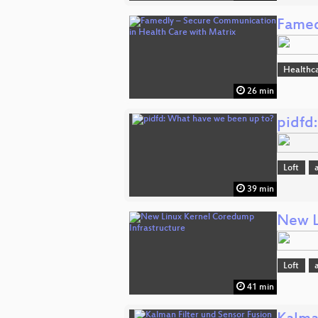
Famed
Healthc
26 min
pidfd
Loft
39 min
New L
Loft
41 min