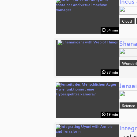
Incus
Cloud
54 min
Shena
Wonderfu
39 min
Jense
Science
19 min
Integ
...and 