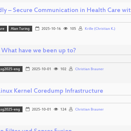
ly – Secure Communication in Health Care wit
are
Alan Turing
2025-10-16
105
Krille (Christian K.)
: What have we been up to?
asg2025-eng
2025-10-01
102
Christian Brauner
inux Kernel Coredump Infrastructure
asg2025-eng
2025-10-01
124
Christian Brauner