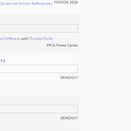
FOSSGIS 2026
Carolin von Groote-Bidlingmaier
r
va Hoffmann
and
Christian Fuchs
39C3: Power Cycles
rs
DENOG17
DENOG17