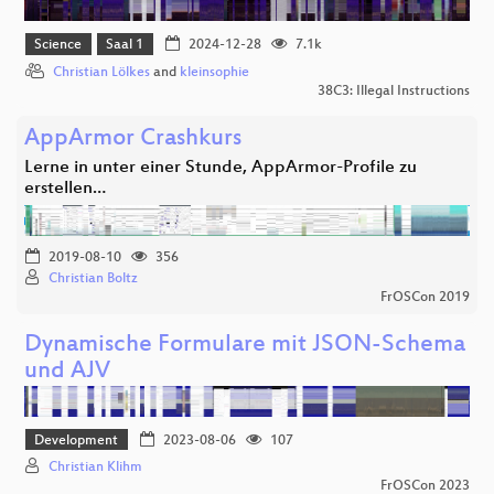
Science
Saal 1
2024-12-28
7.1k
Christian Lölkes
and
kleinsophie
38C3: Illegal Instructions
AppArmor Crashkurs
Lerne in unter einer Stunde, AppArmor-Profile zu
erstellen…
2019-08-10
356
Christian Boltz
FrOSCon 2019
Dynamische Formulare mit JSON-Schema
und AJV
Development
2023-08-06
107
Christian Klihm
FrOSCon 2023