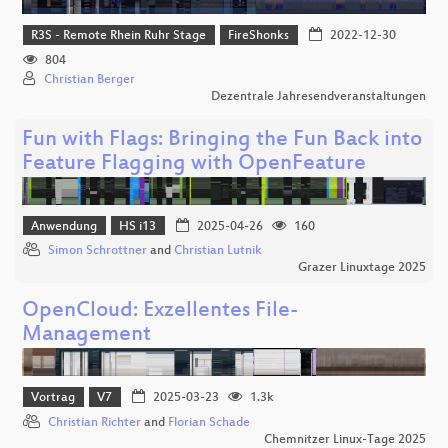
R3S - Remote Rhein Ruhr Stage
FireShonks
2022-12-30
804
Christian Berger
Dezentrale Jahresendveranstaltungen
Fun with Flags: Bringing the Fun Back into
Feature Flagging with OpenFeature
Anwendung
HS i13
2025-04-26
160
Simon Schrottner
and
Christian Lutnik
Grazer Linuxtage 2025
OpenCloud: Exzellentes File-
Management
Vortrag
V7
2025-03-23
1.3k
Christian Richter
and
Florian Schade
Chemnitzer Linux-Tage 2025