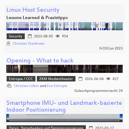
Linux Host Security
Lessons Learned & Praxistipps
Security
2023-08-05
954
Christian Stankowic
FrOSCon 2023
Opening - What to hack
Entropia / CCC
ZKM Medientheater
2026-06-04
827
Christian Lölkes
and
Eve Entropia
Gulaschprogrammiernacht 24
Smartphone IMU- und Landmark-basierte
Indoor Positionierung
Daten, Datenbanken und Datenprozessierung
2023-03-17