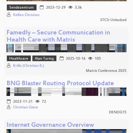
Sendezentrum
2023-12-29
3.3k
Keßen Christian
37C3: Unlocked
Famedly – Secure Communication in
Health Care with Matrix
Healthcare
Alan Turing
2025-10-16
105
Krille (Christian K.)
Matrix Conference 2025
BNG Blaster Routing Protocol Update
2023-11-21
72
Christian Giese
DENOG15
Internet Governance Overview