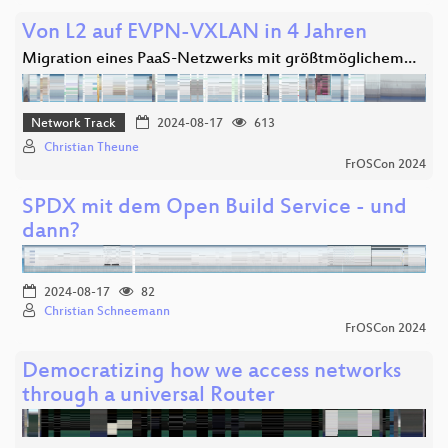
Von L2 auf EVPN-VXLAN in 4 Jahren
Migration eines PaaS-Netzwerks mit größtmöglichem…
Network Track
2024-08-17
613
Christian Theune
FrOSCon 2024
SPDX mit dem Open Build Service - und
dann?
2024-08-17
82
Christian Schneemann
FrOSCon 2024
Democratizing how we access networks
through a universal Router