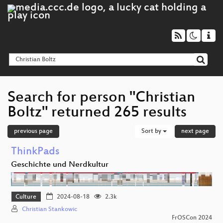
Search for person "Christian
Boltz" returned 265 results
previous page
Sort by
next page
ThinkPads
Geschichte und Nerdkultur
Culture
2024-08-18
2.3k
Christian Stankowic
FrOSCon 2024