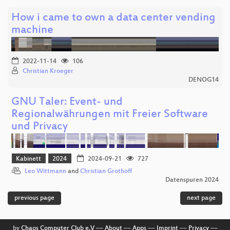
How i came to own a data center vending
machine
2022-11-14
106
Christian Kroeger
DENOG14
GNU Taler: Event- und
Regionalwährungen mit Freier Software
und Privacy
Kabinett
2024
2024-09-21
727
Leo Wittmann
and
Christian Grothoff
Datenspuren 2024
previous page
next page
by
Chaos Computer Club e.V
––
About
––
Apps
––
Imprint
––
Privacy
––