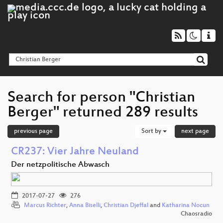
Search for person "Christian
Berger" returned 289 results
previous page
Sort by
next page
CR237: Vier Jahre Neuland
Der netzpolitische Abwasch
2017-07-27
276
Marcus Richter
,
Anna Biselli
,
Christian Djeffal
and
Katharina Nocun
Chaosradio