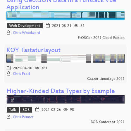
Using GeoJSON Data in a Fullstack Vue
Application
Web Development
2021-08-21
85
Chris Woodward
FrOSCon 2021 Cloud-Edition
KOY Tastaturlayout
2021-04-10
381
Chris Pratl
Grazer Linuxtage 2021
Higher-Kinded Data Types by Example
Talk
BOB
2021-02-26
98
Chris Penner
BOB Konferenz 2021