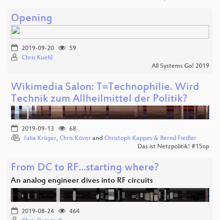
Opening
2019-09-20
59
Chris Kuehl
All Systems Go! 2019
Wikimedia Salon: T=Technophilie. Wird
Technik zum Allheilmittel der Politik?
2019-09-13
68
Julia Krüger
,
Chris Köver
and
Christoph Kappes & Bernd Fiedler
Das ist Netzpolitik! #15np
From DC to RF...starting where?
An analog engineer dives into RF circuits
2019-08-24
464