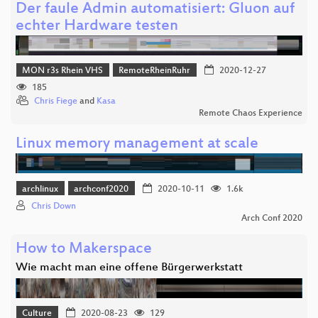
Der faule Admin automatisiert: Gluon auf
echter Hardware testen
MON r3s Rhein VHS
RemoteRheinRuhr
2020-12-27
185
Chris Fiege
and
Kasa
Remote Chaos Experience
Linux memory management at scale
archlinux
archconf2020
2020-10-11
1.6k
Chris Down
Arch Conf 2020
How to Makerspace
Wie macht man eine offene Bürgerwerkstatt
Culture
2020-08-23
129