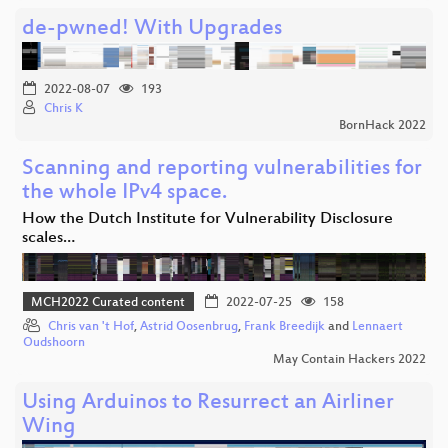
de-pwned! With Upgrades
2022-08-07
193
Chris K
BornHack 2022
Scanning and reporting vulnerabilities for
the whole IPv4 space.
How the Dutch Institute for Vulnerability Disclosure
scales…
MCH2022 Curated content
2022-07-25
158
Chris van 't Hof
,
Astrid Oosenbrug
,
Frank Breedijk
and
Lennaert
Oudshoorn
May Contain Hackers 2022
Using Arduinos to Resurrect an Airliner
Wing