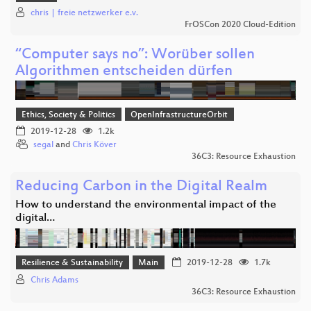
chris | freie netzwerker e.v.
FrOSCon 2020 Cloud-Edition
“Computer says no”: Worüber sollen
Algorithmen entscheiden dürfen
Ethics, Society & Politics
OpenInfrastructureOrbit
2019-12-28
1.2k
segal
and
Chris Köver
36C3: Resource Exhaustion
Reducing Carbon in the Digital Realm
How to understand the environmental impact of the
digital…
Resilience & Sustainability
Main
2019-12-28
1.7k
Chris Adams
36C3: Resource Exhaustion