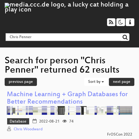
Search for person "Chris
Penner" returned 62 results
previous page
Sort by
next page
Machine Learning + Graph Databases for
Better Recommendations
Database
2022-08-21
74
Chris Woodward
FrOSCon 2022