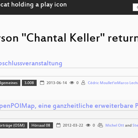
son "Chantal Keller" retur
bschlussveranstaltung
llgemeines
3.008
2013-06-14
0
Cédric Moullet\nMarco Lechn
penPOIMap, eine ganzheitliche erweiterbare P
orträge (OSM)
Hörsaal 08
2012-03-22
0
Michel Ott
and
Ste