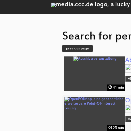
Search for per
previous page
A
A
41 min
O
V
25 min