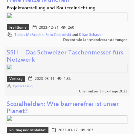
Freie Netze München
Projektvorstellung und Routereinrichtung
Freiräume
2022-12-31
260
Tobias McFadden
,
Felix Golatofski
and
Kilian Schauer
Dezentrale Jahresendveranstaltungen
SSH – Das Schweizer Taschenmesser fürs
Netzwerk
Vortrag
2023-03-11
1.3k
Björn Lässig
Chemnitzer Linux-Tage 2023
Sozialhelden: Wie barrierefrei ist unser
Planet?
Routing und Mobilität
2023-03-17
107