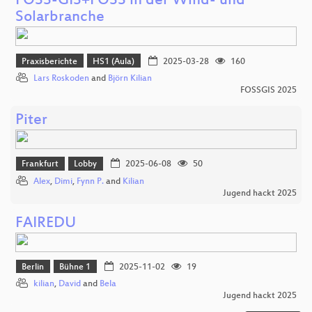
FOSS-GIS+FOSS in der Wind- und
Solarbranche
Praxisberichte
HS1 (Aula)
2025-03-28
160
Lars Roskoden
and
Björn Kilian
FOSSGIS 2025
Piter
Frankfurt
Lobby
2025-06-08
50
Alex
,
Dimi
,
Fynn P.
and
Kilian
Jugend hackt 2025
FAIREDU
Berlin
Bühne 1
2025-11-02
19
kilian
,
David
and
Bela
Jugend hackt 2025