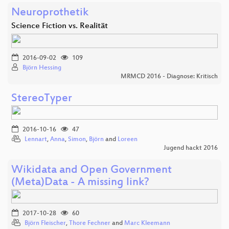
Neuroprothetik
Science Fiction vs. Realität
2016-09-02
109
Björn Hessing
MRMCD 2016 - Diagnose: Kritisch
StereoTyper
2016-10-16
47
Lennart
,
Anna
,
Simon
,
Björn
and
Loreen
Jugend hackt 2016
Wikidata and Open Government
(Meta)Data - A missing link?
2017-10-28
60
Björn Fleischer
,
Thore Fechner
and
Marc Kleemann