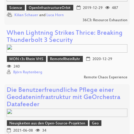
Science
OpenInfrastructureOrbit
2019-12-29
487
Kilian Schauer
and
Luca Horn
36C3: Resource Exhaustion
When Lightning Strikes Thrice: Breaking
Thunderbolt 3 Security
MON r3s Rhein VHS
RemoteRheinRuhr
2020-12-29
240
Björn Ruytenberg
Remote Chaos Experience
Die Benutzerfreundliche Pflege einer
Geodateninfrastruktur mit GeOrchestra
Datafeeder
Neuigkeiten aus den Open-Source-Projekten
Geo
2021-06-08
34