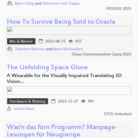
Björn Uhlig
and
Sebastian Felix Zappe
FOSSGIS 2023
How To Survive Being Sold to Oracle
Bits & Bäume
2023-08-15
937
Thorsten Behrens
and
Björn Michaelsen
Chaos Communication Camp 2023
The Unfolding Space Glove
A Wearable for the Visually Impaired Translating 3D
Vision…
Hardware & Making
2023-12-27
901
Jakob Kilian
37C3: Unlocked
Was'n das fürn Programm? Manpage-
Lesungen für Neugierige