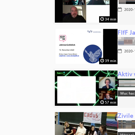
2020-
34 min
FIfF J
2020-
39 min
Aktiv 
Muc hac
57 min
Zivile