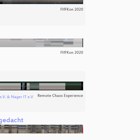
FIfFKon 2020
FIfFKon 2020
Remote Chaos Experience
 e.V. & Nager IT e.V
 gedacht