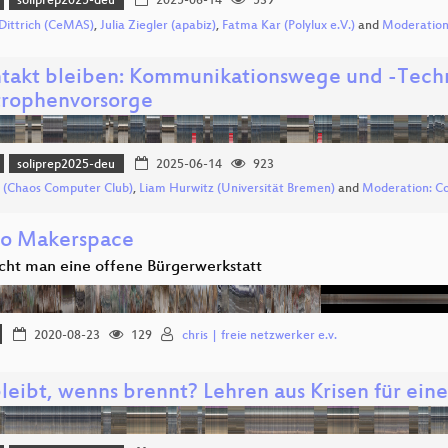
soliprep2025-deu
2025-06-14
539
Dittrich (CeMAS)
,
Julia Ziegler (apabiz)
,
Fatma Kar (Polylux e.V.)
and
Moderation:
ntakt bleiben: Kommunikationswege und -Techn
trophenvorsorge
soliprep2025-deu
2025-06-14
923
i (Chaos Computer Club)
,
Liam Hurwitz (Universität Bremen)
and
Moderation: Co
o Makerspace
ht man eine offene Bürgerwerkstatt
2020-08-23
129
chris | freie netzwerker e.v.
eibt, wenns brennt? Lehren aus Krisen für eine