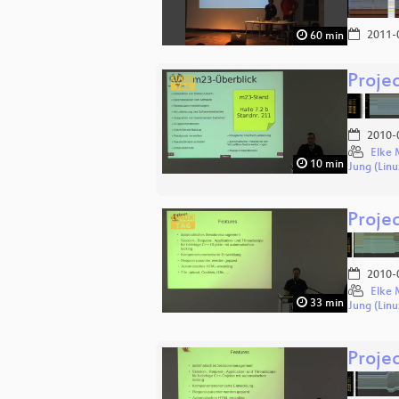
2011-
60 min
Proje
2010-
Elke 
10 min
Jung (Linu
Proje
2010-
Elke 
33 min
Jung (Linu
Proje