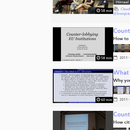
Hörsaal
Claud
58 min
(Ehrenprä
Count
How to 
2011-
58 min
What 
Why you
2011-
60 min
Count
How citi