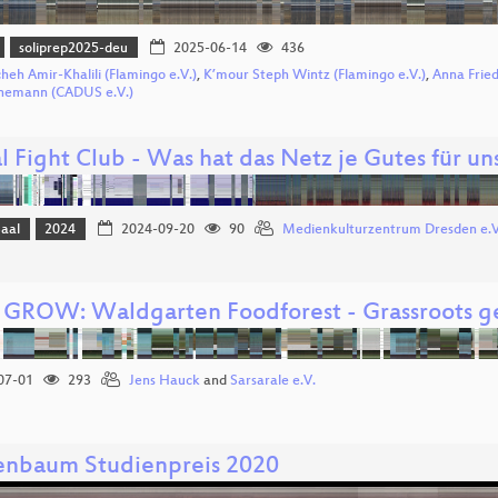
soliprep2025-deu
2025-06-14
436
heh Amir-Khalili (Flamingo e.V.)
,
K’mour Steph Wintz (Flamingo e.V.)
,
Anna Frie
nemann (CADUS e.V.)
l Fight Club - Was hat das Netz je Gutes für un
Saal
2024
2024-09-20
90
Medienkulturzentrum Dresden e.V
T GROW: Waldgarten Foodforest - Grassroots g
07-01
293
Jens Hauck
and
Sarsarale e.V.
nbaum Studienpreis 2020