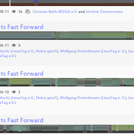
08-11
36
Christian Bahls MOGiS e.V.
and
Jérémie Zimmermann
cts Fast Forward
06-11
4
Moritz (LinuxTag e.V.
,
Nokia gate5)
,
Wolfgang Drotschmann (LinuxTag e. V.)
,
Jac
xTag e.V.)
cts Fast Forward
06-10
2
Moritz (LinuxTag e.V.
,
Nokia gate5)
,
Wolfgang Drotschmann (LinuxTag e. V.)
,
Jac
xTag e.V.)
cts Fast Forward