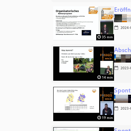
Eröff
2024-
35 min
Absch
2023-
14 min
Spont
2023-
19 min