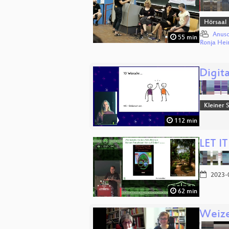
Hörsaal
Anusc
55 min
Ronja Hei
Digita
Kleiner 
112 min
LET I
2023-
62 min
Weize