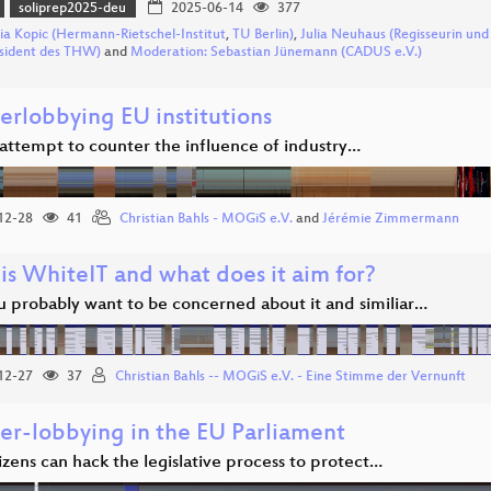
soliprep2025-deu
2025-06-14
377
ia Kopic (Hermann-Rietschel-Institut
,
TU Berlin)
,
Julia Neuhaus (Regisseurin und 
sident des THW)
and
Moderation: Sebastian Jünemann (CADUS e.V.)
erlobbying EU institutions
attempt to counter the influence of industry…
12-28
41
Christian Bahls - MOGiS e.V.
and
Jérémie Zimmermann
is WhiteIT and what does it aim for?
 probably want to be concerned about it and similiar…
12-27
37
Christian Bahls -- MOGiS e.V. - Eine Stimme der Vernunft
er-lobbying in the EU Parliament
zens can hack the legislative process to protect…