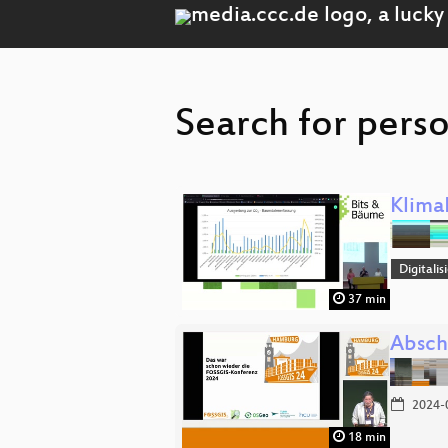
Search for perso
Klima
Digitali
37 min
Absch
2024-
18 min