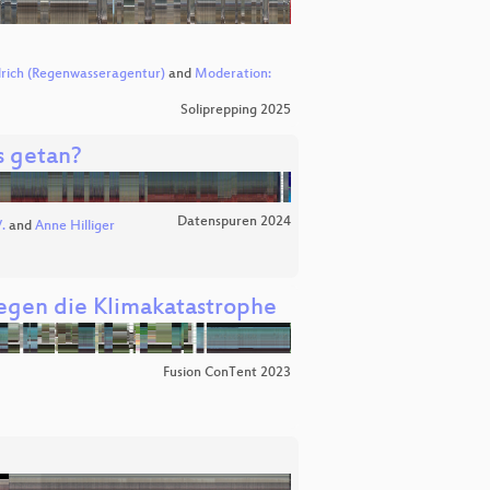
drich (Regenwasseragentur)
and
Moderation:
Soliprepping 2025
s getan?
Datenspuren 2024
.
and
Anne Hilliger
egen die Klimakatastrophe
Fusion ConTent 2023