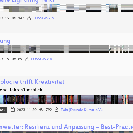
ane Lightning Talks
03-15
142
FOSSGIS e.V.
nung
03-15
89
FOSSGIS e.V.
logie trifft Kreativität
ne-Jahresüberblick
aos
2023-11-30
792
Tobi (Digitale Kultur e.V.)
mwetter: Resilienz und Anpassung – Best-Practi