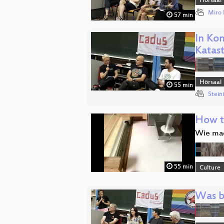
Hörsaal
Miro 
57 min
In Ko
Katas
Hörsaal
55 min
Stein
How t
Wie mac
55 min
Culture
Was bl