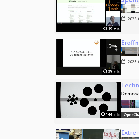
Spont
2023-
19 min
Eröff
2023-
39 min
Techno
Demosze
144 min
OpenCh
Extre