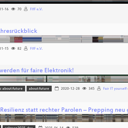
11-16
70
FIfF e.V.
ahresrückblick
11-15
82
FIfF e.V.
werden für faire Elektronik!
c about:future
about:future
2020-12-28
345
Fair IT yourself
 Resilienz statt rechter Parolen – Prepping neu