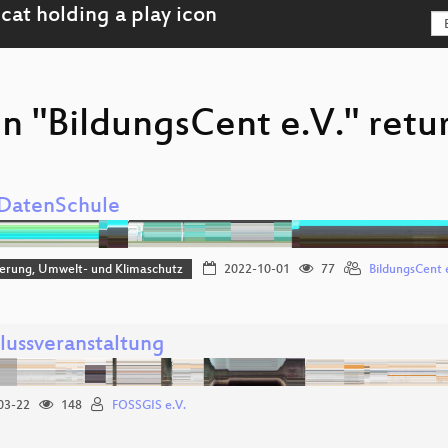
n "BildungsCent e.V." retu
DatenSchule
sierung, Umwelt- und Klimaschutz
2022-10-01
77
BildungsCent 
lussveranstaltung
03-22
148
FOSSGIS e.V.