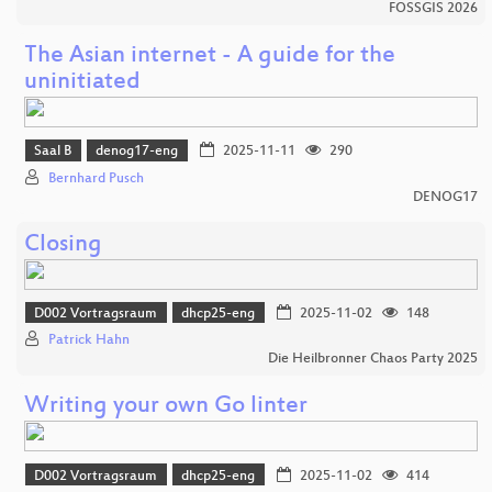
FOSSGIS 2026
The Asian internet - A guide for the
uninitiated
Saal B
denog17-eng
2025-11-11
290
Bernhard Pusch
DENOG17
Closing
D002 Vortragsraum
dhcp25-eng
2025-11-02
148
Patrick Hahn
Die Heilbronner Chaos Party 2025
Writing your own Go linter
D002 Vortragsraum
dhcp25-eng
2025-11-02
414