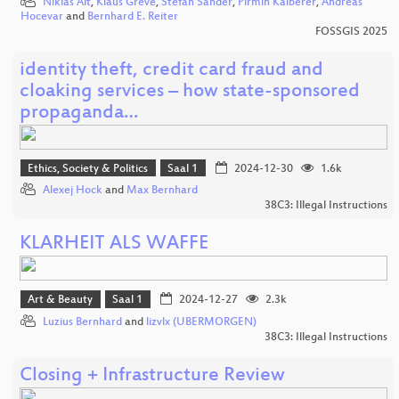
Niklas Alt
,
Klaus Greve
,
Stefan Sander
,
Pirmin Kalberer
,
Andreas
Hocevar
and
Bernhard E. Reiter
FOSSGIS 2025
identity theft, credit card fraud and
cloaking services – how state-sponsored
propaganda…
Ethics, Society & Politics
Saal 1
2024-12-30
1.6k
Alexej Hock
and
Max Bernhard
38C3: Illegal Instructions
KLARHEIT ALS WAFFE
Art & Beauty
Saal 1
2024-12-27
2.3k
Luzius Bernhard
and
lizvlx (UBERMORGEN)
38C3: Illegal Instructions
Closing + Infrastructure Review