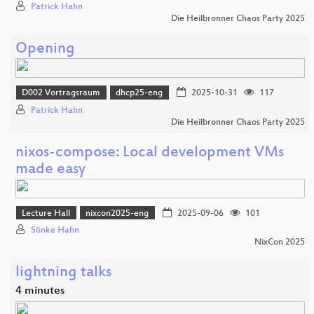
Patrick Hahn
Die Heilbronner Chaos Party 2025
Opening
D002 Vortragsraum
dhcp25-eng
2025-10-31
117
Patrick Hahn
Die Heilbronner Chaos Party 2025
nixos-compose: Local development VMs
made easy
Lecture Hall
nixcon2025-eng
2025-09-06
101
Sönke Hahn
NixCon 2025
lightning talks
4 minutes