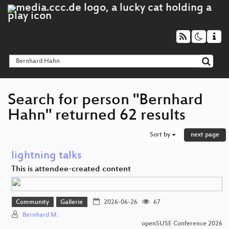
Search for person "Bernhard
Hahn" returned 62 results
Sort by
next page
lightning talks
This is attendee-created content
Community
Gallerie
2026-06-26
67
Bernhard M.
openSUSE Conference 2026