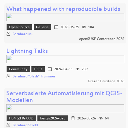
What happened with reproducible builds
Open Source
Gallerie
2026-06-25
104
Bernhard M.
openSUSE Conference 2026
Lightning Talks
Community
HS i2
2026-04-11
239
Bernhard "Slash" Trummer
Grazer Linuxtage 2026
Serverbasierte Automatisierung mit QGIS-
Modellen
HS4 (ZHG 008)
fossgis2026-deu
2026-03-26
64
Bernhard Ströbl