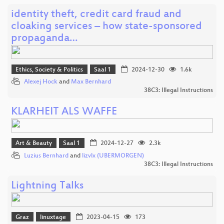
identity theft, credit card fraud and
cloaking services – how state-sponsored
propaganda…
Ethics, Society & Politics
Saal 1
2024-12-30
1.6k
Alexej Hock
and
Max Bernhard
38C3: Illegal Instructions
KLARHEIT ALS WAFFE
Art & Beauty
Saal 1
2024-12-27
2.3k
Luzius Bernhard
and
lizvlx (UBERMORGEN)
38C3: Illegal Instructions
Lightning Talks
Graz
linuxtage
2023-04-15
173