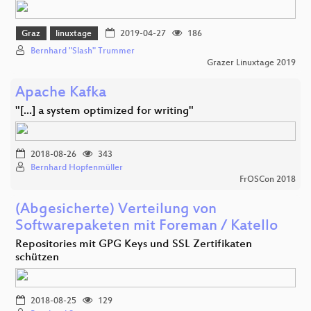
Graz
linuxtage
2019-04-27
186
Bernhard "Slash" Trummer
Grazer Linuxtage 2019
Apache Kafka
"[...] a system optimized for writing"
2018-08-26
343
Bernhard Hopfenmüller
FrOSCon 2018
(Abgesicherte) Verteilung von
Softwarepaketen mit Foreman / Katello
Repositories mit GPG Keys und SSL Zertifikaten
schützen
2018-08-25
129