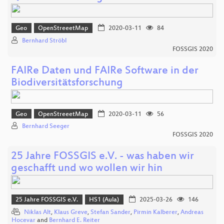
Geo
OpenStreeetMap
2020-03-11
84
Bernhard Ströbl
FOSSGIS 2020
FAIRe Daten und FAIRe Software in der
Biodiversitätsforschung
Geo
OpenStreeetMap
2020-03-11
56
Bernhard Seeger
FOSSGIS 2020
25 Jahre FOSSGIS e.V. - was haben wir
geschafft und wo wollen wir hin
25 Jahre FOSSGIS e.V.
HS1 (Aula)
2025-03-26
146
Niklas Alt
,
Klaus Greve
,
Stefan Sander
,
Pirmin Kalberer
,
Andreas
Hocevar
and
Bernhard E. Reiter