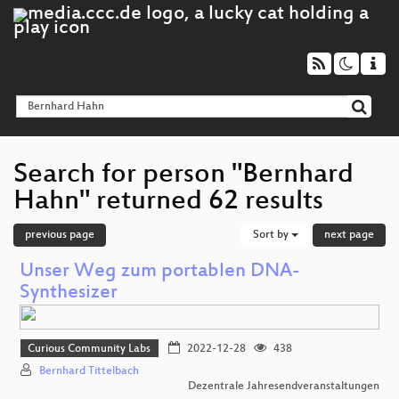
Search for person "Bernhard
Hahn" returned 62 results
previous page
Sort by
next page
Unser Weg zum portablen DNA-
Synthesizer
Curious Community Labs
2022-12-28
438
Bernhard Tittelbach
Dezentrale Jahresendveranstaltungen