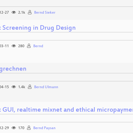
12-27
2.1k
Bernd Sieker
 Screening in Drug Design
03-11
280
Bernd
grechnen
04-15
1.4k
Bernd Ulmann
: GUI, realtime mixnet and ethical micropaymen
12-29
170
Bernd Paysan