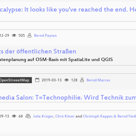
alypse: It looks like you've reached the end. H
12-29
505
Bernd Paysan
s der öffentlichen Straßen
utenplanung auf OSM-Basis mit SpatiaLite und QGIS
OpenStreeetMap
2019-03-13
128
Bernd Marcus
edia Salon: T=Technophilie. Wird Technik zum A
09-13
68
Julia Krüger
,
Chris Köver
and
Christoph Kappes & Bernd Fied