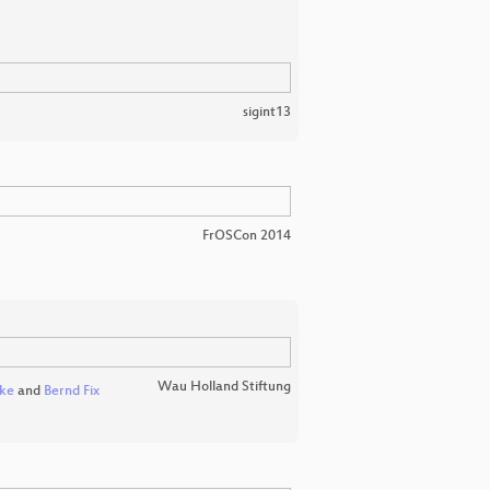
sigint13
FrOSCon 2014
Wau Holland Stiftung
nke
and
Bernd Fix