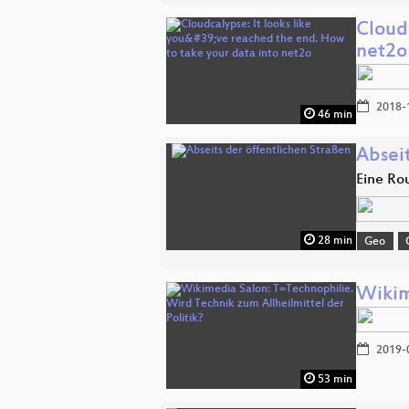
Cloudc
net2o
2018-
46 min
Abseit
Eine Ro
28 min
Geo
Wikim
2019-
53 min