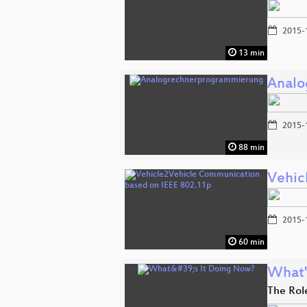
2015-
13 min
Analo
2015-
88 min
Vehic
2015-
60 min
What'
The Rol