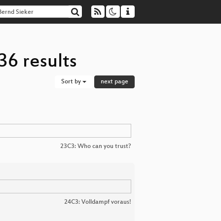
36 results
Sort by
next page
23C3: Who can you trust?
24C3: Volldampf voraus!