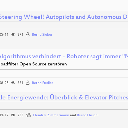
Steering Wheel! Autopilots and Autonomous Dr
05-11
271
Bernd Sieker
lgorithmus verhindert - Roboter sagt immer "
oadfilter Open Source zerstören
08-25
331
Bernd Fiedler
ale Energiewende: Überblick & Elevator Pitche
11-17
233
Hendrik Zimmermann
and
Bernd Hirschl