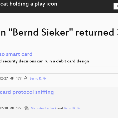
n "Bernd Sieker" returned 
so smart card
security decisions can ruin a debit card design
12-27
177
Bernd R. Fix
card protocol sniffing
12-30
127
Marc-André Beck
and
Bernd R. Fix