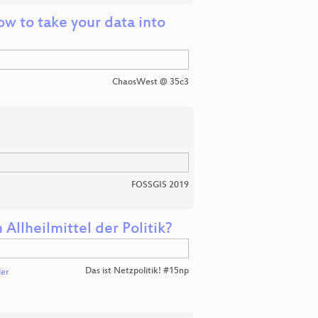
ow to take your data into
ChaosWest @ 35c3
FOSSGIS 2019
llheilmittel der Politik?
Das ist Netzpolitik! #15np
ler