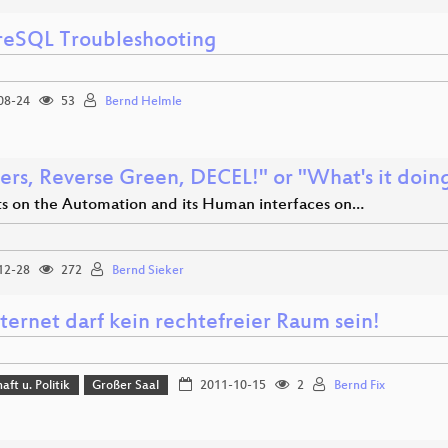
reSQL Troubleshooting
08-24
53
Bernd Helmle
lers, Reverse Green, DECEL!" or "What's it doi
s on the Automation and its Human interfaces on…
12-28
272
Bernd Sieker
ternet darf kein rechtefreier Raum sein!
aft u. Politik
Großer Saal
2011-10-15
2
Bernd Fix