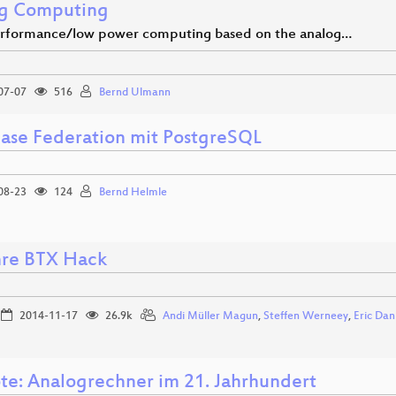
g Computing
rformance/low power computing based on the analog…
07-07
516
Bernd Ulmann
ase Federation mit PostgreSQL
08-23
124
Bernd Helmle
hre BTX Hack
2014-11-17
26.9k
Andi Müller Magun
,
Steffen Werneey
,
Eric Da
te: Analogrechner im 21. Jahrhundert