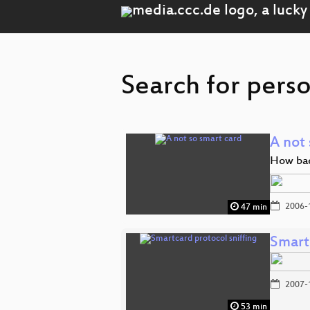
Search for perso
A not 
How bad 
2006-
47 min
Smart
2007-
53 min