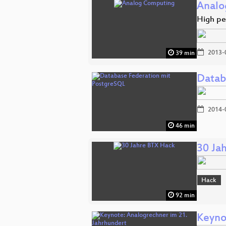
Analo
High pe
2013-
39 min
Datab
2014-
46 min
30 Ja
Hack
92 min
Keyno