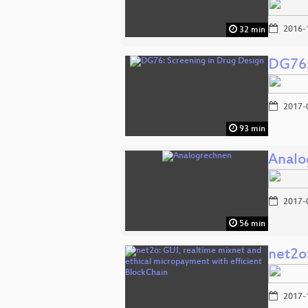
2016-
32 min
DG76:
2017-
93 min
Analo
2017-
56 min
net2o
2017-