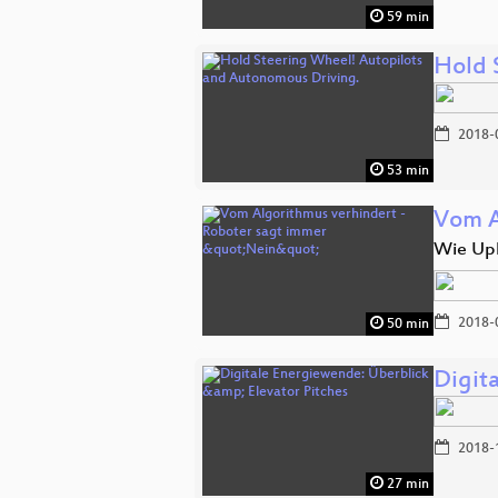
59 min
Hold 
2018-
53 min
Vom A
Wie Upl
2018-
50 min
Digit
2018-
27 min