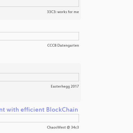
33C3: works for me
CCCB Datengarten
Easterhegg 2017
t with efficient BlockChain
ChaosWest @ 34c3