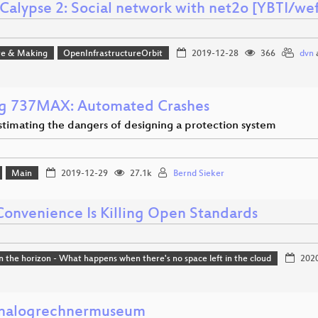
Calypse 2: Social network with net2o [YBTI/wef
e & Making
OpenInfrastructureOrbit
2019-12-28
366
dvn
g 737MAX: Automated Crashes
timating the dangers of designing a protection system
Main
2019-12-29
27.1k
Bernd Sieker
onvenience Is Killing Open Standards
n the horizon - What happens when there's no space left in the cloud
2020
nalogrechnermuseum