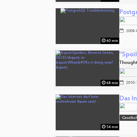
Postg
2008-
60 min
"Spoi
Thought
2010-
68 min
Das In
Gesellsch
54 min