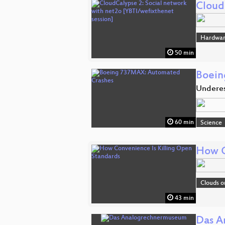
Cloud
Hardwar
50 min
Boein
Underes
60 min
Science
How C
Clouds o
43 min
Das A