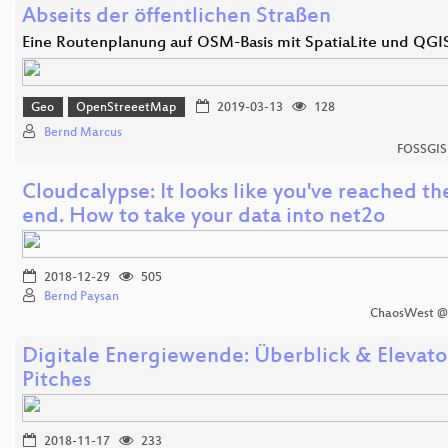
Abseits der öffentlichen Straßen
Eine Routenplanung auf OSM-Basis mit SpatiaLite und QGI
Geo
OpenStreeetMap
2019-03-13
128
Bernd Marcus
FOSSGIS
Cloudcalypse: It looks like you've reached th
end. How to take your data into net2o
2018-12-29
505
Bernd Paysan
ChaosWest @
Digitale Energiewende: Überblick & Elevato
Pitches
2018-11-17
233