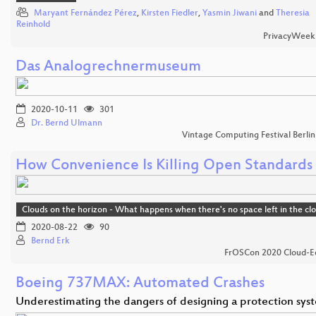
Maryant Fernández Pérez
,
Kirsten Fiedler
,
Yasmin Jiwani
and
Theresia
Reinhold
PrivacyWeek
Das Analogrechnermuseum
2020-10-11
301
Dr. Bernd Ulmann
Vintage Computing Festival Berli
How Convenience Is Killing Open Standards
Clouds on the horizon - What happens when there's no space left in the cl
2020-08-22
90
Bernd Erk
FrOSCon 2020 Cloud-Ed
Boeing 737MAX: Automated Crashes
Underestimating the dangers of designing a protection sys