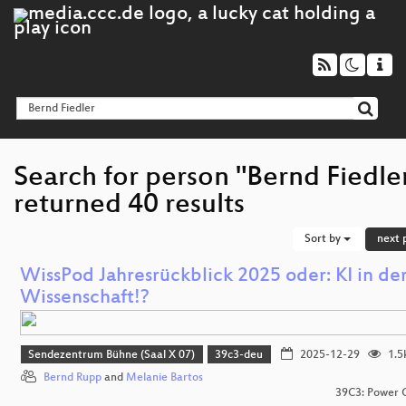
Search for person "Bernd Fiedle
returned 40 results
Sort by
next 
​WissPod Jahresrückblick 2025 oder: KI in de
Wissenschaft!?
Sendezentrum Bühne (Saal X 07)
39c3-deu
2025-12-29
1.5
Bernd Rupp
and
Melanie Bartos
39C3: Power C