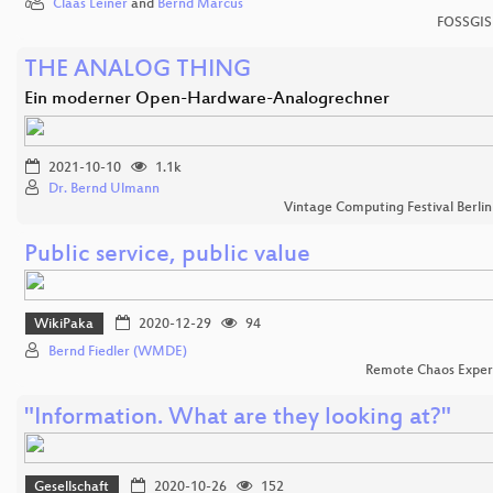
Claas Leiner
and
Bernd Marcus
FOSSGIS
THE ANALOG THING
Ein moderner Open-Hardware-Analogrechner
2021-10-10
1.1k
Dr. Bernd Ulmann
Vintage Computing Festival Berli
Public service, public value
WikiPaka
2020-12-29
94
Bernd Fiedler (WMDE)
Remote Chaos Exper
"Information. What are they looking at?"
Gesellschaft
2020-10-26
152