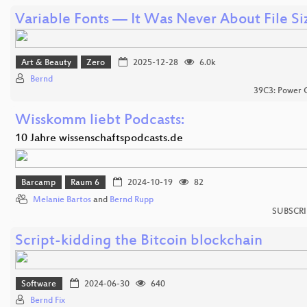
Variable Fonts — It Was Never About File Si
Art & Beauty
Zero
2025-12-28
6.0k
Bernd
39C3: Power C
Wisskomm liebt Podcasts:
10 Jahre wissenschaftspodcasts.de
Barcamp
Raum 6
2024-10-19
82
Melanie Bartos
and
Bernd Rupp
SUBSCRI
Script-kidding the Bitcoin blockchain
Software
2024-06-30
640
Bernd Fix