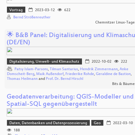
Vortrag
2023-03-12
622
Bernd Strößenreuther
Chemnitzer Linux-Tage
🌟 B&B Panel: Digitalisierung und Klimaschu
(DE/EN)
Digitalisierung, Umwelt- und Klimaschutz
2022-10-02
222
Patsy Islam-Parsons
,
Tilman Santarius
,
Hendrik Zimmermann
,
Anke
Domscheit-Berg
,
Maik Außendorf
,
Friederike Rohde
,
Geraldine de Bastion
,
Thomas Heilmann
and
Prof. Dr. Bernd Hirschl
Bits & Bäume
Geodatenverarbeitung: QGIS-Modeller und
Spatial-SQL gegenübergestellt
Daten, Datenbanken und Datenprozessierung
Geo
2022-03-10
188