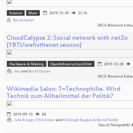
Science
Main
2019-12-29
27.1k
Bernd Sieker
36C3: Resource Exhau
CloudCalypse 2: Social network with net2o
[YBTI/wefixthenet session]
Hardware & Making
OpenInfrastructureOrbit
2019-12-28
dvn
and
Bernd Paysan
36C3: Resource Exhau
Wikimedia Salon: T=Technophilie. Wird
Technik zum Allheilmittel der Politik?
2019-09-13
68
Julia Krüger
,
Chris Köver
and
Christoph Kappes & Bernd Fiedler
Das ist Netzpolitik!