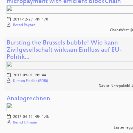
micropayment with efficient BlockChain
2017-12-29
170
Bernd Paysan
ChaosWest @
Bursting the Brussels bubble! Wie kann
Zivilgesellschaft wirksam Einfluss auf EU-
Politik…
2017-09-01
44
Kirsten Fiedler (EDRi)
Das ist Netzpolitik!
Analogrechnen
2017-04-15
1.4k
Bernd Ulmann
Easterhegg