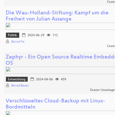
Cosin
Die Wau-Holland-Stiftung: Kampf um die
Freiheit von Julian Assange
Politik
2024-06-29
112
Bernd Fix
Cosin
Zephyr - Ein Open Source Realtime Embed
OS
Entwicklung
2024-04-06
459
Bernd Bauer
Grazer Linuxtage
Verschlüsseltes Cloud-Backup mit Linux-
Bordmitteln