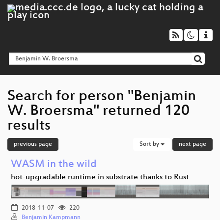
Search for person "Benjamin
W. Broersma" returned 120
results
previous page
Sort by
next page
WASM in the wild
hot-upgradable runtime in substrate thanks to Rust
2018-11-07
220
Benjamin Kampmann