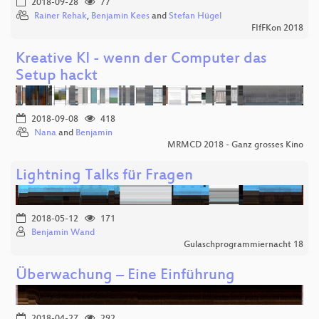
2018-09-28
77
Rainer Rehak
,
Benjamin Kees
and
Stefan Hügel
FIfFKon 2018
Kreative KI - wenn der Computer das
Setup hackt
2018-09-08
418
Nana
and
Benjamin
MRMCD 2018 - Ganz grosses Kino
Lightning Talks für Fragen
2018-05-12
171
Benjamin Wand
Gulaschprogrammiernacht 18
Überwachung – Eine Einführung
2018-04-27
292