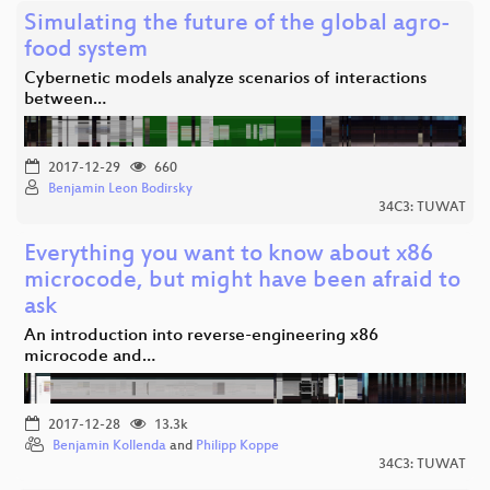
Simulating the future of the global agro-
food system
Cybernetic models analyze scenarios of interactions
between…
2017-12-29
660
Benjamin Leon Bodirsky
34C3: TUWAT
Everything you want to know about x86
microcode, but might have been afraid to
ask
An introduction into reverse-engineering x86
microcode and…
2017-12-28
13.3k
Benjamin Kollenda
and
Philipp Koppe
34C3: TUWAT