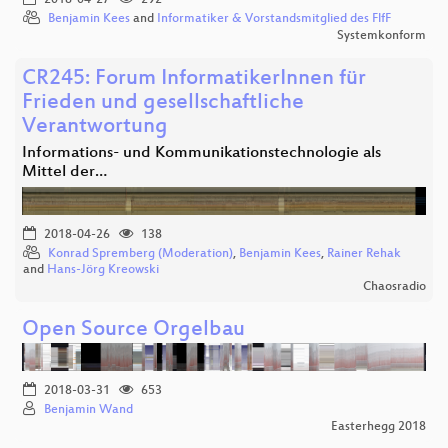
Benjamin Kees
and
Informatiker & Vorstandsmitglied des FlfF
Systemkonform
CR245: Forum InformatikerInnen für
Frieden und gesellschaftliche
Verantwortung
Informations- und Kommunikationstechnologie als
Mittel der…
2018-04-26
138
Konrad Spremberg (Moderation)
,
Benjamin Kees
,
Rainer Rehak
and
Hans-Jörg Kreowski
Chaosradio
Open Source Orgelbau
2018-03-31
653
Benjamin Wand
Easterhegg 2018