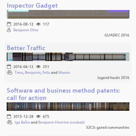
Inspector Gadget
2016-08-12
117
Benjamin Otte
GUADEC 2016
Better Traffic
2016-06-12
251
Timo
,
Benjamin
,
Felix
and
Maxim
Jugend hackt 2016
Software and business method patents:
call for action
2015-12-28
675
Iga Bałos
and
Benjamin Henrion (zoobab)
32C3: gated communities