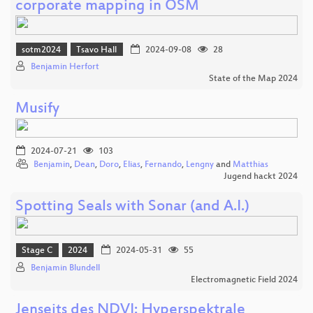
corporate mapping in OSM
sotm2024
Tsavo Hall
2024-09-08
28
Benjamin Herfort
State of the Map 2024
Musify
2024-07-21
103
Benjamin
,
Dean
,
Doro
,
Elias
,
Fernando
,
Lengny
and
Matthias
Jugend hackt 2024
Spotting Seals with Sonar (and A.I.)
Stage C
2024
2024-05-31
55
Benjamin Blundell
Electromagnetic Field 2024
Jenseits des NDVI: Hyperspektrale