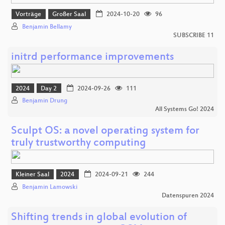
Vorträge
Großer Saal
2024-10-20
96
Benjamin Bellamy
SUBSCRIBE 11
initrd performance improvements
2024
Day 2
2024-09-26
111
Benjamin Drung
All Systems Go! 2024
Sculpt OS: a novel operating system for
truly trustworthy computing
Kleiner Saal
2024
2024-09-21
244
Benjamin Lamowski
Datenspuren 2024
Shifting trends in global evolution of