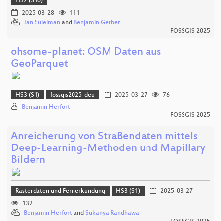
HS2 (S10)
2025-03-28
111
Jan Suleiman
and
Benjamin Gerber
FOSSGIS 2025
ohsome-planet: OSM Daten aus
GeoParquet
HS3 (S1)
fossgis2025-deu
2025-03-27
76
Benjamin Herfort
FOSSGIS 2025
Anreicherung von Straßendaten mittels
Deep-Learning-Methoden und Mapillary
Bildern
Rasterdaten und Fernerkundung
HS3 (S1)
2025-03-27
132
Benjamin Herfort
and
Sukanya Randhawa