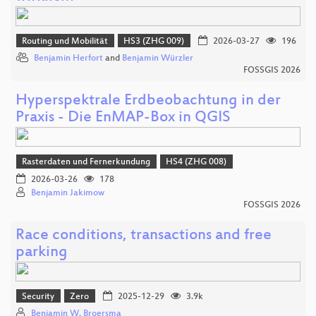
Routing und Mobilität
HS3 (ZHG 009)
2026-03-27
196
Benjamin Herfort
and
Benjamin Würzler
FOSSGIS 2026
Hyperspektrale Erdbeobachtung in der
Praxis - Die EnMAP-Box in QGIS
Rasterdaten und Fernerkundung
HS4 (ZHG 008)
2026-03-26
178
Benjamin Jakimow
FOSSGIS 2026
Race conditions, transactions and free
parking
Security
Zero
2025-12-29
3.9k
Benjamin W. Broersma