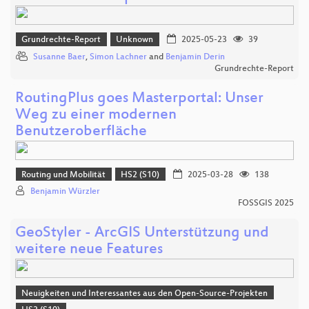
Grundrechte-Report
Unknown
2025-05-23
39
Susanne Baer
,
Simon Lachner
and
Benjamin Derin
Grundrechte-Report
RoutingPlus goes Masterportal: Unser
Weg zu einer modernen
Benutzeroberfläche
Routing und Mobilität
HS2 (S10)
2025-03-28
138
Benjamin Würzler
FOSSGIS 2025
GeoStyler - ArcGIS Unterstützung und
weitere neue Features
Neuigkeiten und Interessantes aus den Open-Source-Projekten