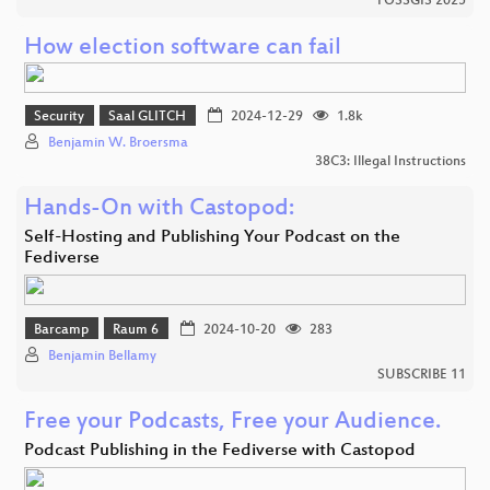
FOSSGIS 2025
How election software can fail
Security
Saal GLITCH
2024-12-29
1.8k
Benjamin W. Broersma
38C3: Illegal Instructions
Hands-On with Castopod:
Self-Hosting and Publishing Your Podcast on the
Fediverse
Barcamp
Raum 6
2024-10-20
283
Benjamin Bellamy
SUBSCRIBE 11
Free your Podcasts, Free your Audience.
Podcast Publishing in the Fediverse with Castopod