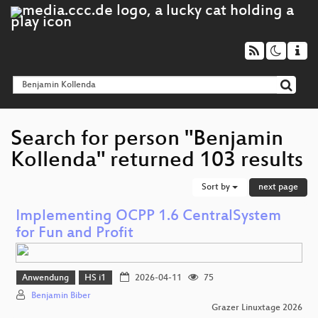
Search for person "Benjamin
Kollenda" returned 103 results
Sort by
next page
Implementing OCPP 1.6 CentralSystem
for Fun and Profit
Anwendung
HS i1
2026-04-11
75
Benjamin Biber
Grazer Linuxtage 2026