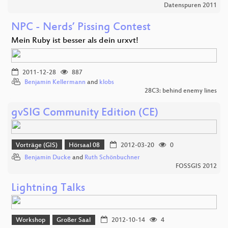
Datenspuren 2011
NPC - Nerds’ Pissing Contest
Mein Ruby ist besser als dein urxvt!
2011-12-28
887
Benjamin Kellermann
and
klobs
28C3: behind enemy lines
gvSIG Community Edition (CE)
Vorträge (GIS)
Hörsaal 08
2012-03-20
0
Benjamin Ducke
and
Ruth Schönbuchner
FOSSGIS 2012
Lightning Talks
Workshop
Großer Saal
2012-10-14
4