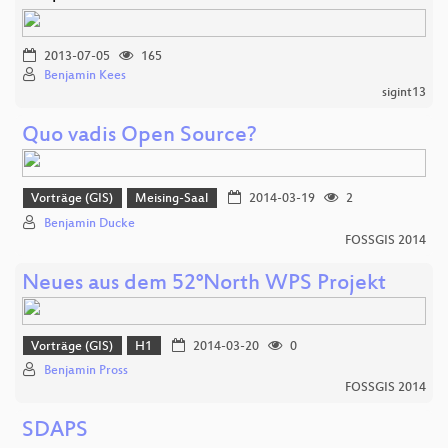
2013-07-05
165
Benjamin Kees
sigint13
Quo vadis Open Source?
Vorträge (GIS)
Meising-Saal
2014-03-19
2
Benjamin Ducke
FOSSGIS 2014
Neues aus dem 52°North WPS Projekt
Vorträge (GIS)
H1
2014-03-20
0
Benjamin Pross
FOSSGIS 2014
SDAPS