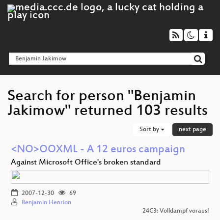
Search for person "Benjamin
Jakimow" returned 103 results
Sort by
next page
<NO>OOXML - A 12 euros campaign
Against Microsoft Office's broken standard
2007-12-30
69
Benjamin Henrion
24C3: Volldampf voraus!