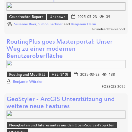
Grundrechte-Report
Unknown
2025-05-23
39
Susanne Baer
,
Simon Lachner
and
Benjamin Derin
Grundrechte-Report
RoutingPlus goes Masterportal: Unser
Weg zu einer modernen
Benutzeroberfläche
Routing und Mobilität
HS2 (S10)
2025-03-28
138
Benjamin Würzler
FOSSGIS 2025
GeoStyler - ArcGIS Unterstützung und
weitere neue Features
Neuigkeiten und Interessantes aus den Open-Source-Projekten