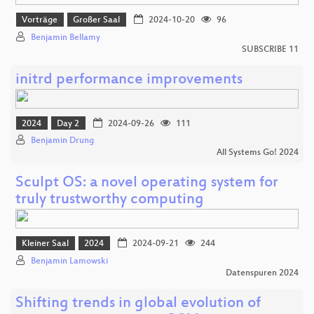
Vorträge
Großer Saal
2024-10-20
96
Benjamin Bellamy
SUBSCRIBE 11
initrd performance improvements
2024
Day 2
2024-09-26
111
Benjamin Drung
All Systems Go! 2024
Sculpt OS: a novel operating system for
truly trustworthy computing
Kleiner Saal
2024
2024-09-21
244
Benjamin Lamowski
Datenspuren 2024
Shifting trends in global evolution of