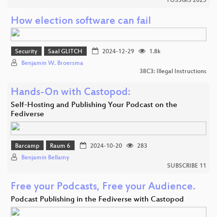
FOSSGIS 2025
How election software can fail
Security
Saal GLITCH
2024-12-29
1.8k
Benjamin W. Broersma
38C3: Illegal Instructions
Hands-On with Castopod:
Self-Hosting and Publishing Your Podcast on the
Fediverse
Barcamp
Raum 6
2024-10-20
283
Benjamin Bellamy
SUBSCRIBE 11
Free your Podcasts, Free your Audience.
Podcast Publishing in the Fediverse with Castopod