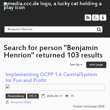
Search for person "Benjamin
Henrion" returned 103 results
Sort by
next page
Implementing OCPP 1.6 CentralSystem
for Fun and Profit
Anwendung
HS i1
2026-04-11
75
Benjamin Biber
Grazer Linuxtage 2026