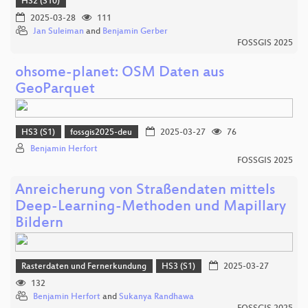
HS2 (S10)
2025-03-28
111
Jan Suleiman
and
Benjamin Gerber
FOSSGIS 2025
ohsome-planet: OSM Daten aus
GeoParquet
HS3 (S1)
fossgis2025-deu
2025-03-27
76
Benjamin Herfort
FOSSGIS 2025
Anreicherung von Straßendaten mittels
Deep-Learning-Methoden und Mapillary
Bildern
Rasterdaten und Fernerkundung
HS3 (S1)
2025-03-27
132
Benjamin Herfort
and
Sukanya Randhawa