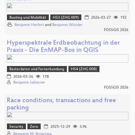
Routing und Mobilität
HS3 (ZHG 009)
2026-03-27
192
Benjamin Herfort
and
Benjamin Würzler
FOSSGIS 2026
Hyperspektrale Erdbeobachtung in der
Praxis - Die EnMAP-Box in QGIS
Rasterdaten und Fernerkundung
HS4 (ZHG 008)
2026-03-26
178
Benjamin Jakimow
FOSSGIS 2026
Race conditions, transactions and free
parking
Security
Zero
2025-12-29
3.9k
Benjamin W. Broersma