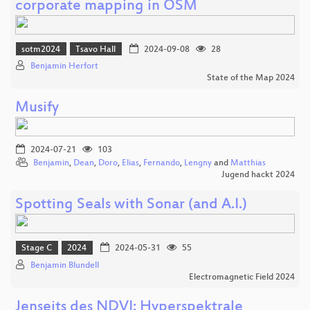
corporate mapping in OSM
sotm2024
Tsavo Hall
2024-09-08
28
Benjamin Herfort
State of the Map 2024
Musify
2024-07-21
103
Benjamin
,
Dean
,
Doro
,
Elias
,
Fernando
,
Lengny
and
Matthias
Jugend hackt 2024
Spotting Seals with Sonar (and A.I.)
Stage C
2024
2024-05-31
55
Benjamin Blundell
Electromagnetic Field 2024
Jenseits des NDVI: Hyperspektrale