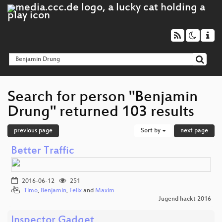
Search for person "Benjamin
Drung" returned 103 results
previous page
Sort by
next page
Better Traffic
2016-06-12
251
Timo
,
Benjamin
,
Felix
and
Maxim
Jugend hackt 2016
Inspector Gadget