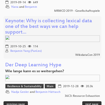
2019-09-14
649
Nana
and
Benjamin
MRMCD 2019 - Gesellschaftsspiele
Keynote: Why is collecting lexical data
one of the best ways we can help
support…
2019-10-25
114
Benjamin Yang (PanLex)
WikidataCon 2019
Der Deep Learning Hype
Wie lange kann es so weitergehen?
Resilience & Sustainability
Main
2019-12-28
20.3k
Nadja Geisler
and
Benjamin Hättasch
36C3: Resource Exhaustion
previous page
next page