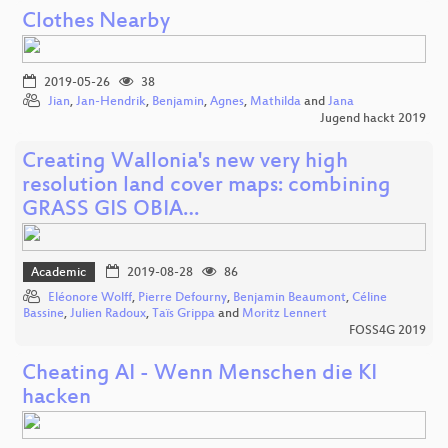
Clothes Nearby
2019-05-26
38
Jian
,
Jan-Hendrik
,
Benjamin
,
Agnes
,
Mathilda
and
Jana
Jugend hackt 2019
Creating Wallonia's new very high
resolution land cover maps: combining
GRASS GIS OBIA…
Academic
2019-08-28
86
Eléonore Wolff
,
Pierre Defourny
,
Benjamin Beaumont
,
Céline
Bassine
,
Julien Radoux
,
Taïs Grippa
and
Moritz Lennert
FOSS4G 2019
Cheating AI - Wenn Menschen die KI
hacken