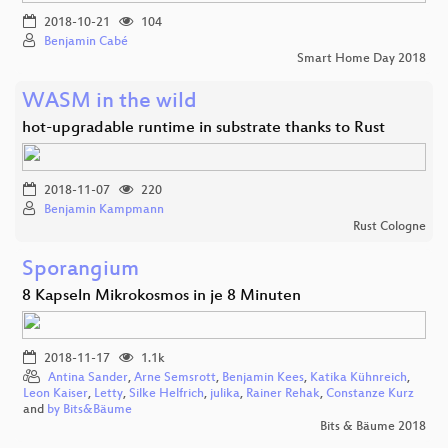
2018-10-21
104
Benjamin Cabé
Smart Home Day 2018
WASM in the wild
hot-upgradable runtime in substrate thanks to Rust
2018-11-07
220
Benjamin Kampmann
Rust Cologne
Sporangium
8 Kapseln Mikrokosmos in je 8 Minuten
2018-11-17
1.1k
Antina Sander
,
Arne Semsrott
,
Benjamin Kees
,
Katika Kühnreich
,
Leon Kaiser
,
Letty
,
Silke Helfrich
,
julika
,
Rainer Rehak
,
Constanze Kurz
and
by Bits&Bäume
Bits & Bäume 2018