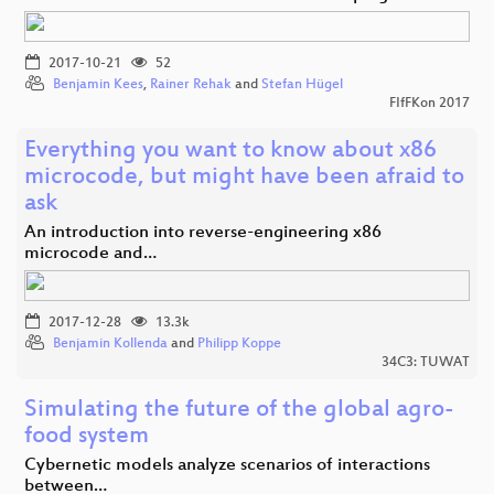
2017-10-21
52
Benjamin Kees
,
Rainer Rehak
and
Stefan Hügel
FIfFKon 2017
Everything you want to know about x86
microcode, but might have been afraid to
ask
An introduction into reverse-engineering x86
microcode and…
2017-12-28
13.3k
Benjamin Kollenda
and
Philipp Koppe
34C3: TUWAT
Simulating the future of the global agro-
food system
Cybernetic models analyze scenarios of interactions
between…