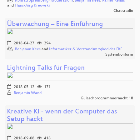
Konrad Spremberg (Moderation)
,
Benjamin Kees
,
Rainer Rehak
and
Hans-Jörg Kreowski
Chaosradio
Überwachung – Eine Einführung
2018-04-27
294
Benjamin Kees
and
Informatiker & Vorstandsmitglied des FlfF
Systemkonform
Lightning Talks für Fragen
2018-05-12
171
Benjamin Wand
Gulaschprogrammiernacht 18
Kreative KI - wenn der Computer das
Setup hackt
2018-09-08
418