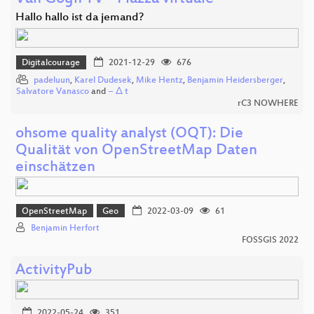
Hallo hallo ist da jemand?
Digitalcourage
2021-12-29
676
padeluun
,
Karel Dudesek
,
Mike Hentz
,
Benjamin Heidersberger
,
Salvatore Vanasco
and
− Δ t
rC3 NOWHERE
ohsome quality analyst (OQT): Die
Qualität von OpenStreetMap Daten
einschätzen
OpenStreetMap
Geo
2022-03-09
61
Benjamin Herfort
FOSSGIS 2022
ActivityPub
2022-05-24
351