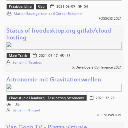
Praxisberichte
Geo
2021-06-09
54
Marion Baumgartner
and
Gerber Benjamin
FOSSGIS 2021
Status of freedesktop.org gitlab/cloud
hosting
Main Track
2021-09-17
63
Benjamin Tissoires
X Developers Conference 2021
Astronomie mit Gravitationswellen
Chaosstudio Hamburg - Fascinating Astronomy
2021-12-29
1.5k
Benjamin Knispel
rC3 NOWHERE
Van Gogh TV - Piazza virtuale