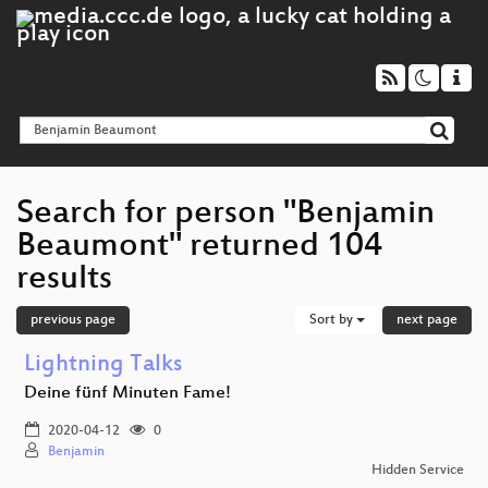
Search for person "Benjamin
Beaumont" returned 104
results
previous page
Sort by
next page
Lightning Talks
Deine fünf Minuten Fame!
2020-04-12
0
Benjamin
Hidden Service