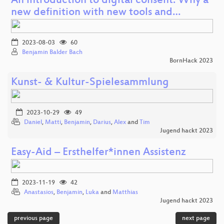
An introduction to digital consent: Why a
new definition with new tools and…
2023-08-03
60
Benjamin Balder Bach
BornHack 2023
Kunst- & Kultur-Spielesammlung
2023-10-29
49
Daniel
,
Matti
,
Benjamin
,
Darius
,
Alex
and
Tim
Jugend hackt 2023
Easy-Aid – Ersthelfer*innen Assistenz
2023-11-19
42
Anastasios
,
Benjamin
,
Luka
and
Matthias
Jugend hackt 2023
previous page
next page