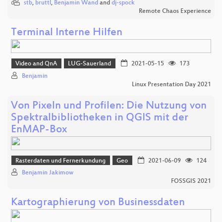
stb
,
bruttl
,
Benjamin Wand
and
dj-spock
Remote Chaos Experience
Terminal Interne Hilfen
Video and QnA
LUG-Sauerland
2021-05-15
173
Benjamin
Linux Presentation Day 2021
Von Pixeln und Profilen: Die Nutzung von
Spektralbibliotheken in QGIS mit der
EnMAP-Box
Rasterdaten und Fernerkundung
Geo
2021-06-09
124
Benjamin Jakimow
FOSSGIS 2021
Kartographierung von Businessdaten