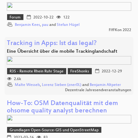
Forum
2022-10-22
122
Benjamin Kees
,
pau
and
Stefan Hügel
FIfFKon 2022
Tracking in Apps: Ist das legal?
Eine Übersicht über die mobile Trackinglandschaft
R3S - Remote Rhein Ruhr Stage
FireShonks
2022-12-29
2.6k
Malte Wessels
,
Lorenz Sieben (zner0L)
and
Benjamin Altpeter
Dezentrale Jahresendveranstaltungen
How-To: OSM Datenqualität mit dem
ohsome quality analyst berechnen
Grundlagen Open-Source-GIS und OpenStreetMap
2023-03-16
83