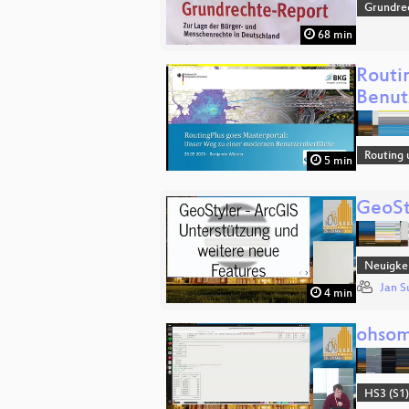
Grundre
68 min
Routi
Benut
Routing 
5 min
GeoSt
Neuigkei
Jan S
4 min
ohsom
HS3 (S1