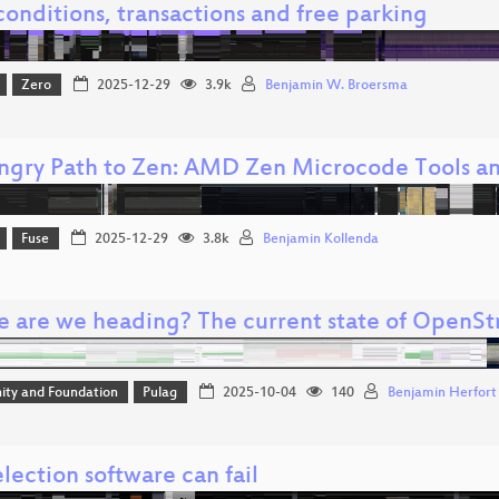
onditions, transactions and free parking
Zero
2025-12-29
3.9k
Benjamin W. Broersma
ngry Path to Zen: AMD Zen Microcode Tools an
Fuse
2025-12-29
3.8k
Benjamin Kollenda
 are we heading? The current state of OpenSt
ty and Foundation
Pulag
2025-10-04
140
Benjamin Herfort
ection software can fail