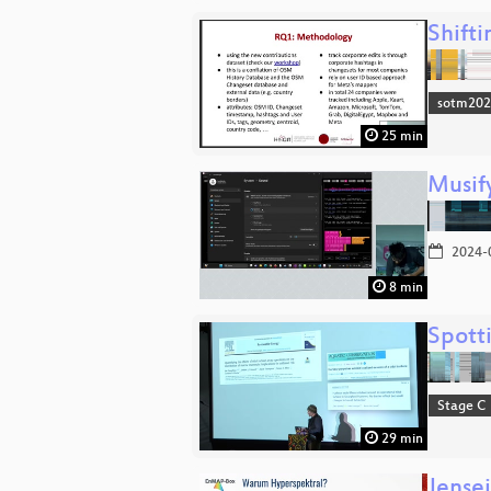
Shift
sotm20
25 min
Musif
2024-
8 min
Spotti
Stage C
29 min
Jense