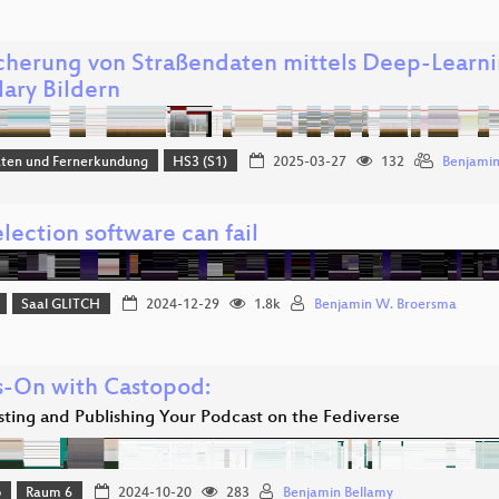
cherung von Straßendaten mittels Deep-Lear
lary Bildern
aten und Fernerkundung
HS3 (S1)
2025-03-27
132
Benjamin
ection software can fail
Saal GLITCH
2024-12-29
1.8k
Benjamin W. Broersma
-On with Castopod:
sting and Publishing Your Podcast on the Fediverse
p
Raum 6
2024-10-20
283
Benjamin Bellamy