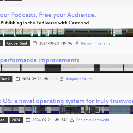
your Podcasts, Free your Audience.
 Publishing in the Fediverse with Castopod
e
Großer Saal
2024-10-20
96
Benjamin Bellamy
d performance improvements
Day 2
2024-09-26
111
Benjamin Drung
t OS: a novel operating system for truly trustw
Saal
2024
2024-09-21
246
Benjamin Lamowski