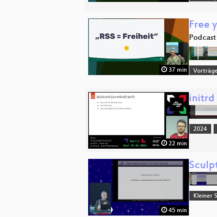
Free 
Podcast
37 min
Vorträg
initr
2024
22 min
Sculp
Kleiner 
45 min