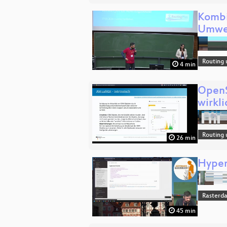
Kombi
Umwe
Routing 
4 min
OpenS
wirkli
Routing 
26 min
Hyper
Rasterd
45 min