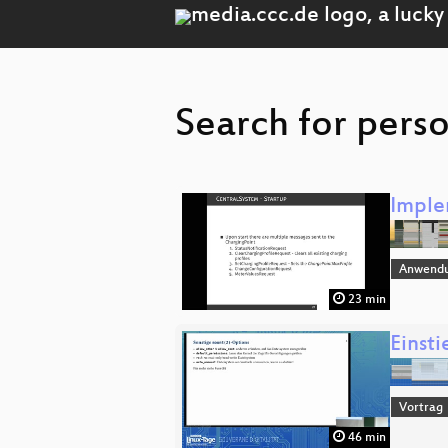
Search for pers
Imple
Anwend
23 min
Einst
Vortrag
46 min