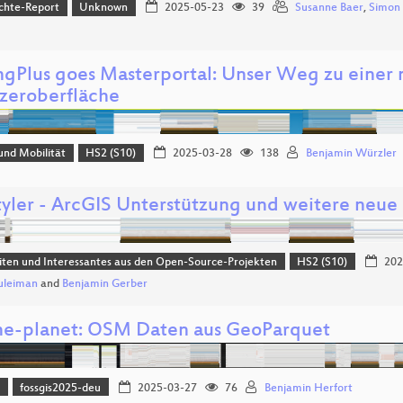
chte-Report
Unknown
2025-05-23
39
Susanne Baer
,
Simon 
ngPlus goes Masterportal: Unser Weg zu eine
zeroberfläche
und Mobilität
HS2 (S10)
2025-03-28
138
Benjamin Würzler
yler - ArcGIS Unterstützung und weitere neue
ten und Interessantes aus den Open-Source-Projekten
HS2 (S10)
202
uleiman
and
Benjamin Gerber
e-planet: OSM Daten aus GeoParquet
)
fossgis2025-deu
2025-03-27
76
Benjamin Herfort