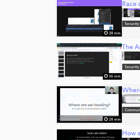
Race c
Security
38 min
The A
Security
36 min
Where
Communi
28 min
How el