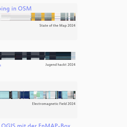
pping in OSM
State of the Map 2024
Jugend hackt 2024
s
Electromagnetic Field 2024
in QGIS mit der EnMAP-Box