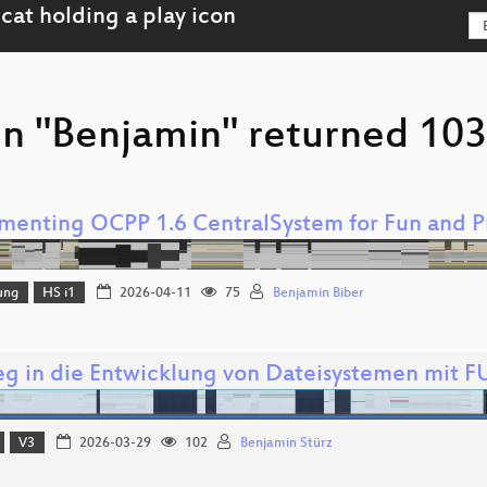
on "Benjamin" returned 103 
menting OCPP 1.6 CentralSystem for Fun and Pr
ung
HS i1
2026-04-11
75
Benjamin Biber
ieg in die Entwicklung von Dateisystemen mit F
V3
2026-03-29
102
Benjamin Stürz