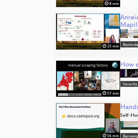
8 min
Anrei
Mapil
Rasterd
25 min
How el
Security
57 min
Hands
Self-Ho
56 min
Barcam