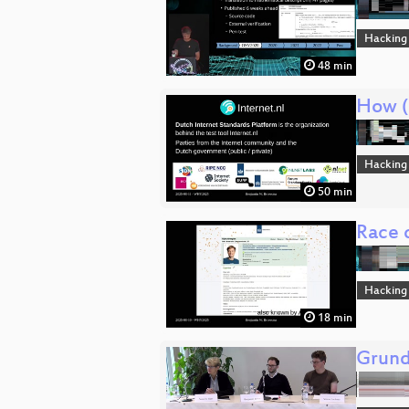
Hacking
48 min
How (
Hacking
50 min
Race c
Hacking
18 min
Grund