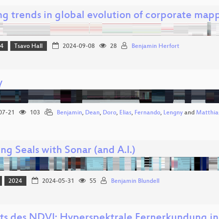
ing trends in global evolution of corporate ma
24
Tsavo Hall
2024-09-08
28
Benjamin Herfort
y
07-21
103
Benjamin
,
Dean
,
Doro
,
Elias
,
Fernando
,
Lengny
and
Matthia
ng Seals with Sonar (and A.I.)
2024
2024-05-31
55
Benjamin Blundell
its des NDVI: Hyperspektrale Fernerkundung 