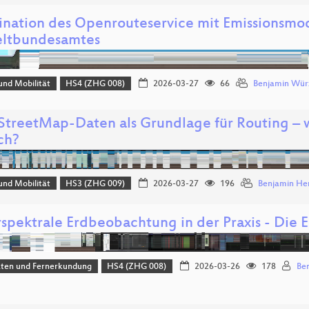
nation des Openrouteservice mit Emissionsmo
ltbundesamtes
und Mobilität
HS4 (ZHG 008)
2026-03-27
66
Benjamin Wür
treetMap-Daten als Grundlage für Routing – wi
ch?
und Mobilität
HS3 (ZHG 009)
2026-03-27
196
Benjamin Her
spektrale Erdbeobachtung in der Praxis - Die
aten und Fernerkundung
HS4 (ZHG 008)
2026-03-26
178
Be