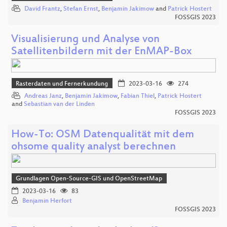
David Frantz
,
Stefan Ernst
,
Benjamin Jakimow
and
Patrick Hostert
FOSSGIS 2023
Visualisierung und Analyse von
Satellitenbildern mit der EnMAP-Box
Rasterdaten und Fernerkundung
2023-03-16
274
Andreas Janz
,
Benjamin Jakimow
,
Fabian Thiel
,
Patrick Hostert
and
Sebastian van der Linden
FOSSGIS 2023
How-To: OSM Datenqualität mit dem
ohsome quality analyst berechnen
Grundlagen Open-Source-GIS und OpenStreetMap
2023-03-16
83
Benjamin Herfort
FOSSGIS 2023