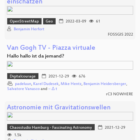
einschätzen
OpenStreetMap
Geo
2022-03-09
61
Benjamin Herfort
FOSSGIS 2022
Van Gogh TV - Piazza virtuale
Hallo hallo ist da jemand?
Digitalcourage
2021-12-29
676
padeluun
,
Karel Dudesek
,
Mike Hentz
,
Benjamin Heidersberger
,
Salvatore Vanasco
and
− Δ t
rC3 NOWHERE
Astronomie mit Gravitationswellen
Chaosstudio Hamburg - Fascinating Astronomy
2021-12-29
1.5k