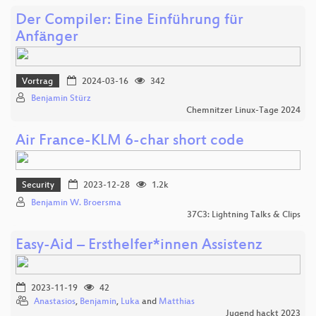
Der Compiler: Eine Einführung für
Anfänger
Vortrag
2024-03-16
342
Benjamin Stürz
Chemnitzer Linux-Tage 2024
Air France-KLM 6-char short code
Security
2023-12-28
1.2k
Benjamin W. Broersma
37C3: Lightning Talks & Clips
Easy-Aid – Ersthelfer*innen Assistenz
2023-11-19
42
Anastasios
,
Benjamin
,
Luka
and
Matthias
Jugend hackt 2023