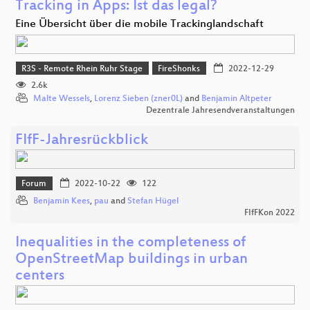
Tracking in Apps: Ist das legal?
Eine Übersicht über die mobile Trackinglandschaft
R3S - Remote Rhein Ruhr Stage
FireShonks
2022-12-29
2.6k
Malte Wessels
,
Lorenz Sieben (zner0L)
and
Benjamin Altpeter
Dezentrale Jahresendveranstaltungen
FIfF-Jahresrückblick
Forum
2022-10-22
122
Benjamin Kees
,
pau
and
Stefan Hügel
FIfFKon 2022
Inequalities in the completeness of
OpenStreetMap buildings in urban
centers