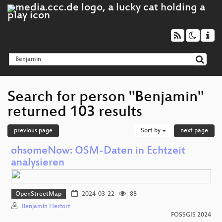
Search for person "Benjamin"
returned 103 results
previous page
Sort by
next page
ohsomeNow: OSM-Daten in Echtzeit
analysieren
OpenStreetMap
2024-03-22
88
Benjamin Herfort
FOSSGIS 2024