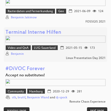
Rasterdaten und Fernerkundung
Geo
2021-06-09
124
Benjamin Jakimow
FOSSGIS 2021
Terminal Interne Hilfen
Video and QnA
LUG-Sauerland
2021-05-15
173
Benjamin
Linux Presentation Day 2021
#DiVOC Forever
Accept no substitutes!
Community
Hamburg
2020-12-29
281
stb
,
bruttl
,
Benjamin Wand
and
dj-spock
Remote Chaos Experience
previous page
next page