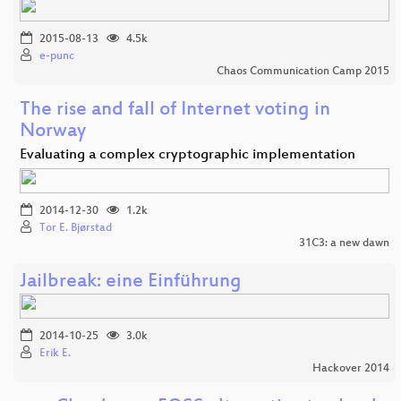
2015-08-13
4.5k
e-punc
Chaos Communication Camp 2015
The rise and fall of Internet voting in
Norway
Evaluating a complex cryptographic implementation
2014-12-30
1.2k
Tor E. Bjørstad
31C3: a new dawn
Jailbreak: eine Einführung
2014-10-25
3.0k
Erik E.
Hackover 2014