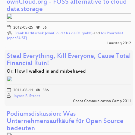
ownCloud.org - FOSS alternative to cloud
data storage
2012-05-25
56
Frank Karlitschek (ownCloud / h i v e 01 gmbh)
and
Jos Poortvliet
(openSUSE)
Linuxtag 2012
Steal Everything, Kill Everyone, Cause Total
Financial Ruin!
Or: How I walked in and misbehaved
2011-08-11
386
Jayson E. Street
Chaos Communication Camp 2011
Podiumsdiskussion: Was
Unternehmensaufkäufe für Open Source
bedeuten