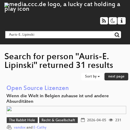
Search for person "Auris-E.
Lipinski" returned 31 results
Sort by
next page
Open Source Lizenzen
Wenn die Welt in Belgien zuhause ist und andere
Absurditäten
The Rabbit Hole
Recht & Gesellschaft
2026-04-05
231
vandox
and
E-Cathy