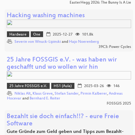
EasterHegg 2026: The Bunny Is A Lie
Hacking washing machines
Hardware
One
2025-12-27
101.8k
Severin von Wnuck-Lipinski
and
Hajo Noerenberg
39C3: Power Cycles
25 Jahre FOSSGIS e.V. - was haben wir
geschafft und wo wollen wir hin
25 Jahre FOSSGIS e.V.
HS1 (Aula)
2025-03-26
146
Niklas Alt
,
Klaus Greve
,
Stefan Sander
,
Pirmin Kalberer
,
Andreas
Hocevar
and
Bernhard E. Reiter
FOSSGIS 2025
Bezahlt sie doch einfach!!? - eure Freie
Software
Gute Gründe zum Geld geben und Tipps zum Bezahlt-