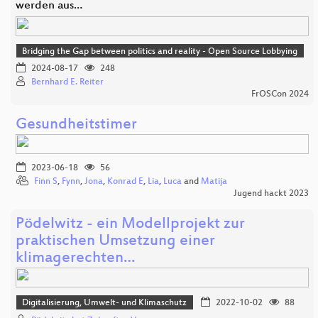
werden aus…
Bridging the Gap between politics and reality - Open Source Lobbying
2024-08-17
248
Bernhard E. Reiter
FrOSCon 2024
Gesundheitstimer
2023-06-18
56
Finn S
,
Fynn
,
Jona
,
Konrad E
,
Lia
,
Luca
and
Matija
Jugend hackt 2023
Pödelwitz - ein Modellprojekt zur
praktischen Umsetzung einer
klimagerechten…
Digitalisierung, Umwelt- und Klimaschutz
2022-10-02
88