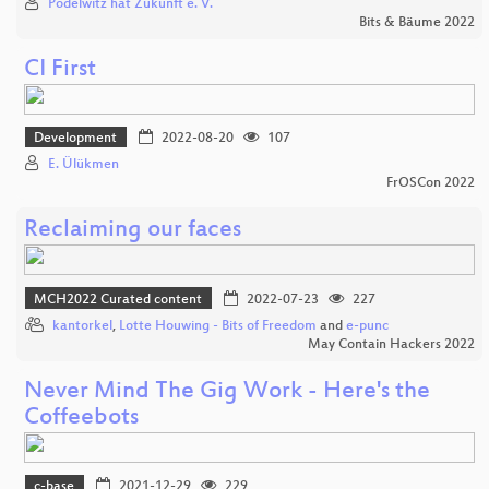
Pödelwitz hat Zukunft e. V.
Bits & Bäume 2022
CI First
Development
2022-08-20
107
E. Ülükmen
FrOSCon 2022
Reclaiming our faces
MCH2022 Curated content
2022-07-23
227
kantorkel
,
Lotte Houwing - Bits of Freedom
and
e-punc
May Contain Hackers 2022
Never Mind The Gig Work - Here's the
Coffeebots
c-base
2021-12-29
229