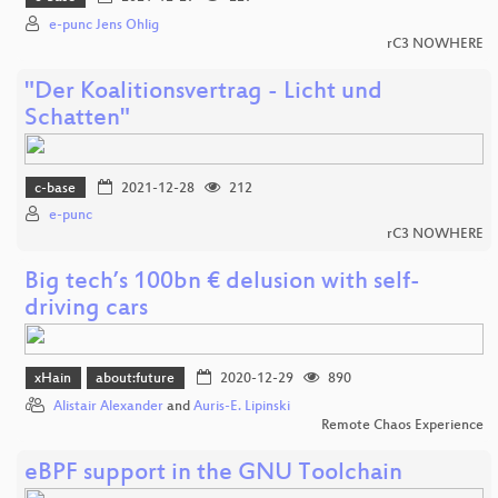
e-punc Jens Ohlig
rC3 NOWHERE
"Der Koalitionsvertrag - Licht und
Schatten"
c-base
2021-12-28
212
e-punc
rC3 NOWHERE
Big tech’s 100bn € delusion with self-
driving cars
xHain
about:future
2020-12-29
890
Alistair Alexander
and
Auris-E. Lipinski
Remote Chaos Experience
eBPF support in the GNU Toolchain