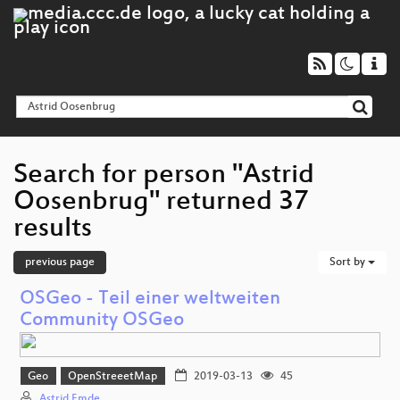
Search for person "Astrid
Oosenbrug" returned 37
results
previous page
Sort by
OSGeo - Teil einer weltweiten
Community OSGeo
Geo
OpenStreeetMap
2019-03-13
45
Astrid Emde