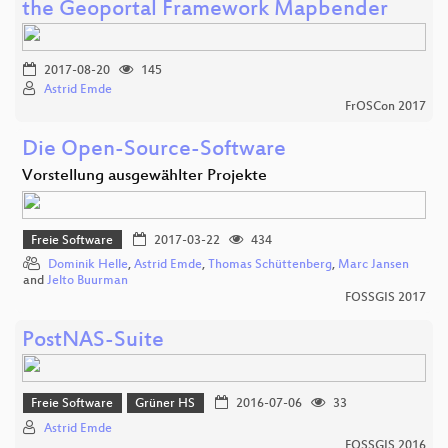
the Geoportal Framework Mapbender
2017-08-20
145
Astrid Emde
FrOSCon 2017
Die Open-Source-Software
Vorstellung ausgewählter Projekte
Freie Software
2017-03-22
434
Dominik Helle
,
Astrid Emde
,
Thomas Schüttenberg
,
Marc Jansen
and
Jelto Buurman
FOSSGIS 2017
PostNAS-Suite
Freie Software
Grüner HS
2016-07-06
33
Astrid Emde
FOSSGIS 2016