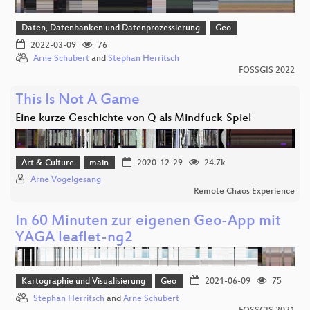
Daten, Datenbanken und Datenprozessierung
Geo
2022-03-09
76
Arne Schubert
and
Stephan Herritsch
FOSSGIS 2022
This Is Not A Game
Eine kurze Geschichte von Q als Mindfuck-Spiel
Art & Culture
main
2020-12-29
24.7k
Arne Vogelgesang
Remote Chaos Experience
In 60 Minuten zur eigenen Geo-App mit
YAGA leaflet-ng2
Kartographie und Visualisierung
Geo
2021-06-09
75
Stephan Herritsch
and
Arne Schubert