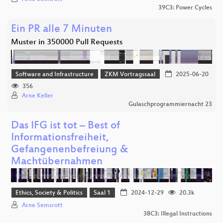
39C3: Power Cycles
Ein PR alle 7 Minuten
Muster in 350000 Pull Requests
Software and Infrastructure
ZKM Vortragssaal
2025-06-20
356
Arne Keller
Gulaschprogrammiernacht 23
Das IFG ist tot – Best of
Informationsfreiheit,
Gefangenenbefreiung &
Machtübernahmen
Ethics, Society & Politics
Saal 1
2024-12-29
20.3k
Arne Semsrott
38C3: Illegal Instructions