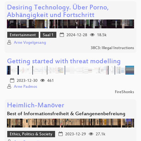
Desiring Technology. Über Porno,
Abhängigkeit und Fortschritt
Entertainment
Saal 1
2024-12-28
18.5k
Arne Vogelgesang
38C3: Illegal Instructions
Getting started with threat modelling
2023-12-30
461
Arne Padmos
FireShonks
Heimlich-Manöver
Best of Informationsfreiheit & Gefangenenbefreiung
Ethics, Politics & Society
2023-12-29
27.1k