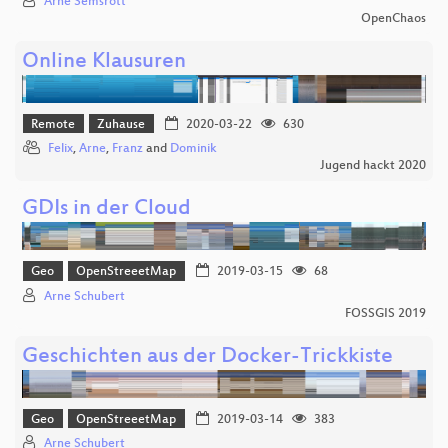
Arne Semsrott
OpenChaos
Online Klausuren
Remote
Zuhause
2020-03-22
630
Felix
,
Arne
,
Franz
and
Dominik
Jugend hackt 2020
GDIs in der Cloud
Geo
OpenStreeetMap
2019-03-15
68
Arne Schubert
FOSSGIS 2019
Geschichten aus der Docker-Trickkiste
Geo
OpenStreeetMap
2019-03-14
383
Arne Schubert