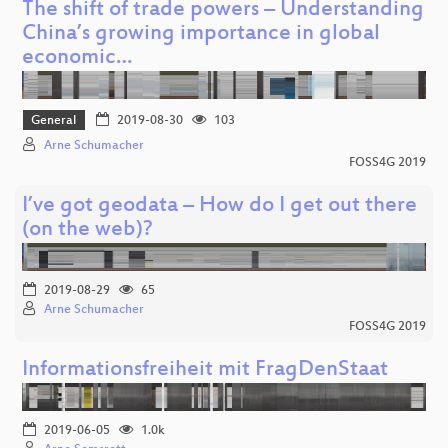
The shift of trade powers – Understanding
China’s growing importance in global
economic…
General
2019-08-30
103
Arne Schumacher
FOSS4G 2019
I’ve got geodata – How do I get out there
(on the web)?
2019-08-29
65
Arne Schumacher
FOSS4G 2019
Informationsfreiheit mit FragDenStaat
2019-06-05
1.0k