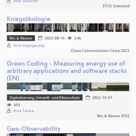
Arne Semsrott
37C3: Unlocked
Kriegsökologie
Bits & Bäume
2023-08-16
2.4k
Arne Vogelgesang
Chaos Communication Camp 2023
Green Coding - Measuring energy use of
arbitrary applications and software stacks
(EN)
Digitalisierung, Umwelt- und Klimaschutz
2022-10-01
493
Arne Tarara
Bits & Bäume 2022
Geo-Observability