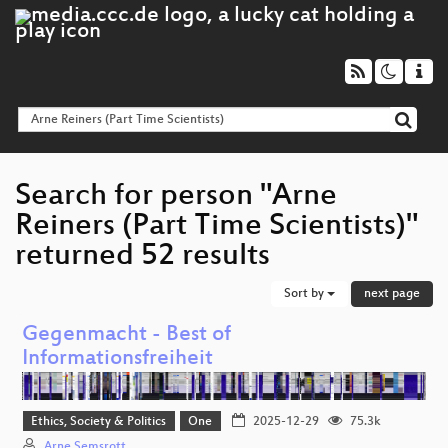
Search for person "Arne
Reiners (Part Time Scientists)"
returned 52 results
Sort by
next page
Gegenmacht - Best of
Informationsfreiheit
Ethics, Society & Politics
One
2025-12-29
75.3k
Arne Semsrott