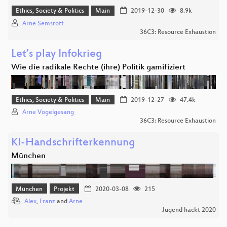
Ethics, Society & Politics
Main
2019-12-30
8.9k
Arne Semsrott
36C3: Resource Exhaustion
Let’s play Infokrieg
Wie die radikale Rechte (ihre) Politik gamifiziert
Ethics, Society & Politics
Main
2019-12-27
47.4k
Arne Vogelgesang
36C3: Resource Exhaustion
KI-Handschrifterkennung
München
München
Projekt
2020-03-08
215
Alex
,
Franz
and
Arne
Jugend hackt 2020