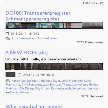
FOSSGIS 2019
DG100: Transparenzregister,
Schmansparenzregister
2019-06-11
376
Arne Semsrott
and
Michael Peters
CCCB Datengarten
A NEW HOPE [de]
Ein Pep Talk für alle, die gerade verzweifeln
CCC
2023-12-28
15.8k
Ruben Neugebauer
,
Johannes Bayer
,
Linus Neumann
,
Carla
Reemtsma
,
Arne Semsrott
,
Lara Eckstein
,
Thomas Lohninger
,
Helena
Steinhaus
,
Pia Klemp
,
Ela
,
Kirsten Rautenstrauch
,
Sebastian Jünemann
and
Tareq Alaows
37C3: Unlocked
Why is spatial not mime?