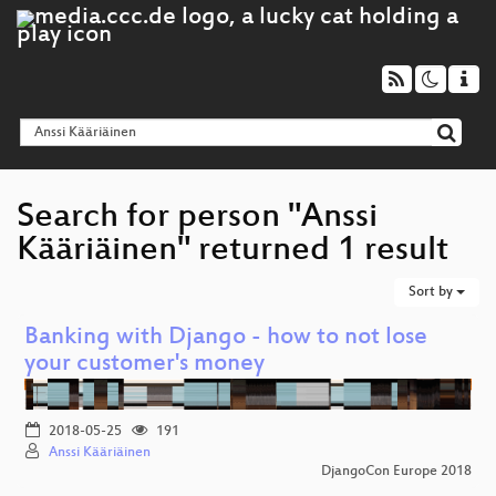
Search for person "Anssi
Kääriäinen" returned 1 result
Sort by
Banking with Django - how to not lose
your customer's money
2018-05-25
191
Anssi Kääriäinen
DjangoCon Europe 2018