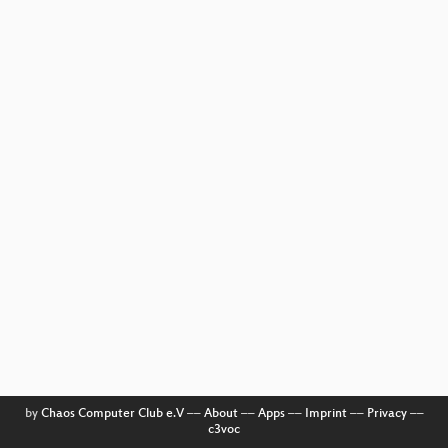
by
Chaos Computer Club e.V
––
About
––
Apps
––
Imprint
––
Privacy
––
c3voc