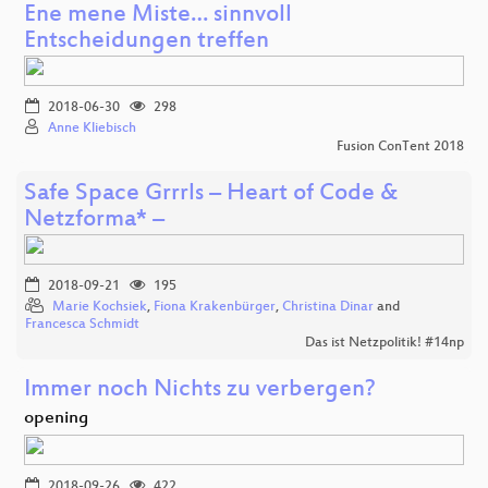
Ene mene Miste… sinnvoll
Entscheidungen treffen
2018-06-30
298
Anne Kliebisch
Fusion ConTent 2018
Safe Space Grrrls – Heart of Code &
Netzforma* –
2018-09-21
195
Marie Kochsiek
,
Fiona Krakenbürger
,
Christina Dinar
and
Francesca Schmidt
Das ist Netzpolitik! #14np
Immer noch Nichts zu verbergen?
opening
2018-09-26
422