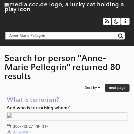
Search for person "Anne-
Marie Pellegrin" returned 80
results
Sort by
next page
What is terrorism?
And who is terrorising whom?
2007-12-27
317
Anne Roth