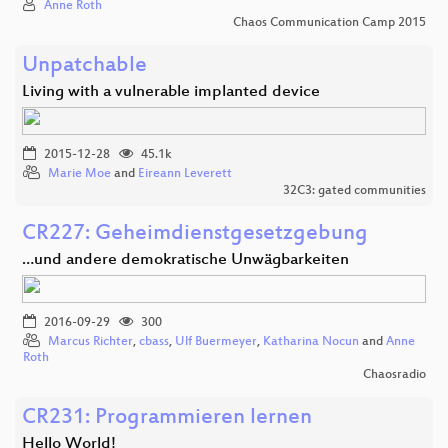
Anne Roth
Chaos Communication Camp 2015
Unpatchable
Living with a vulnerable implanted device
2015-12-28
45.1k
Marie Moe
and
Eireann Leverett
32C3: gated communities
CR227: Geheimdienstgesetzgebung
…und andere demokratische Unwägbarkeiten
2016-09-29
300
Marcus Richter
,
cbass
,
Ulf Buermeyer
,
Katharina Nocun
and
Anne
Roth
Chaosradio
CR231: Programmieren lernen
Hello World!