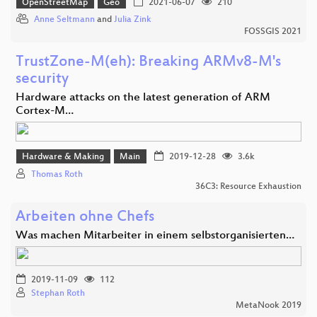
OpenStreetMap
Geo
2021-06-07
210
Anne Seltmann
and
Julia Zink
FOSSGIS 2021
TrustZone-M(eh): Breaking ARMv8-M's
security
Hardware attacks on the latest generation of ARM
Cortex-M…
Hardware & Making
Main
2019-12-28
3.6k
Thomas Roth
36C3: Resource Exhaustion
Arbeiten ohne Chefs
Was machen Mitarbeiter in einem selbstorganisierten…
2019-11-09
112
Stephan Roth
MetaNook 2019