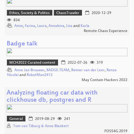
Ethics, Society & Politics
ChaosTrawler
2020-12-29
834
Anne
,
Farina
,
Laura
,
Annalena
,
Lisa
and
Karla
Remote Chaos Experience
Badge talk
MCH2022 Curated content
2022-07-26
319
Anne Jan Brouwer
,
BADGE.TEAM
,
Reinier van der Leer
,
Renze
Nicolai
and
RobotMan2412
May Contain Hackers 2022
Analyzing floating car data with
clickhouse db, postgres and R
General
2019-08-29
241
Tom van Tilburg & Anne Blankert
FOSS4G 2019