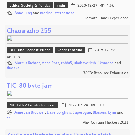
Ethics, Society & Politics
main
2020-12-29
1.6k
Anne Jung
and
medico international
Remote Chaos Experience
Chaosradio 255
DLF- und Podcast-Bühne
Sendezentrum
2019-12-29
1.9k
Marcus Richter
,
Anne Roth
,
robbi5
,
ubahnverleih
,
1komona
and
fluepke
36C3: Resource Exhaustion
TIC-80 byte jam
MCH2022 Curated content
2022-07-24
310
Anne Jan Brouwer
,
Dave Borghuis
,
Superogue
,
Blossom
,
Lynn
and
io
May Contain Hackers 2022