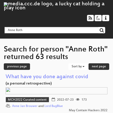
Search for person "Anne Roth"
returned 63 results
previous page
Sort by
next page
What have you done against covid
(a personal retrospective)
MCH2022 Curated content
2022-07-23
173
Anne Jan Brouwer
and
Lord BugBlue
May Contain Hackers 2022