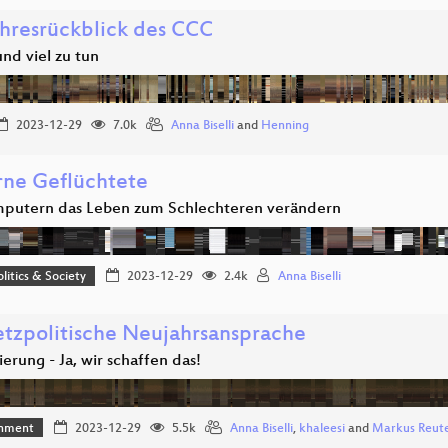
ahresrückblick des CCC
und viel zu tun
2023-12-29
7.0k
Anna Biselli
and
Henning
rne Geflüchtete
putern das Leben zum Schlechteren verändern
olitics & Society
2023-12-29
2.4k
Anna Biselli
etzpolitische Neujahrsansprache
sierung - Ja, wir schaffen das!
inment
2023-12-29
5.5k
Anna Biselli
,
khaleesi
and
Markus Reut