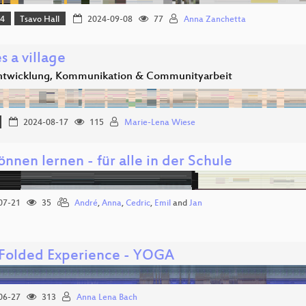
24
Tsavo Hall
2024-09-08
77
Anna Zanchetta
es a village
twicklung, Kommunikation & Communityarbeit
2024-08-17
115
Marie-Lena Wiese
önnen lernen - für alle in der Schule
07-21
35
André
,
Anna
,
Cedric
,
Emil
and
Jan
 Folded Experience - YOGA
06-27
313
Anna Lena Bach