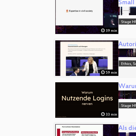
Small
Stage H
39 min
Autor
Ethics, S
59 min
Warum
Stage H
33 min
Als d