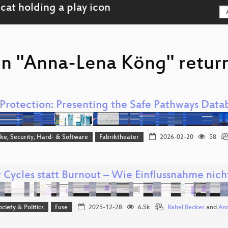
on "Anna-Lena Köng" return
 Protection: Presenting the Safe Pathways Datab
e, Security, Hard- & Software
Fabriktheater
2026-02-20
58
 Cycles statt Burnout – Wie Einflussnahme nich
ociety & Politics
Fuse
2025-12-28
6.5k
Rahel Becker
and
Ann