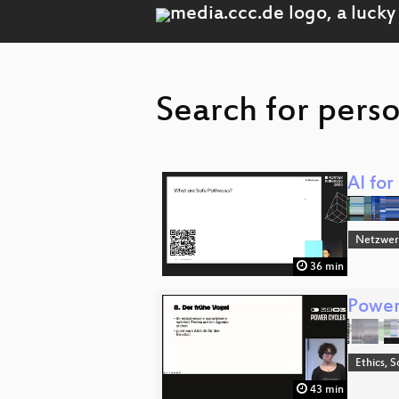
Search for pers
AI for
Netzwerk
36 min
Power
Ethics, S
43 min