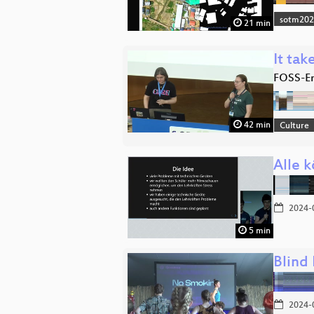
sotm20
21 min
It tak
FOSS-En
42 min
Culture
Alle k
2024-
5 min
Blind
2024-