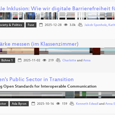
le Inklusion: Wie wir digitale Barrierefreiheit 
ociety & Politics
Fuse
2025-12-28
3.0k
Jakob Sponholz
,
Kath
tärke messen (im Klassenzimmer)
Bühne 1
2025-11-02
219
Charlotte
and
Anna
's Public Sector in Transition
ng Open Standards for Interoperable Communication
ector
Ada Byron
2025-10-16
159
Kenneth Edwall
and
Anna 