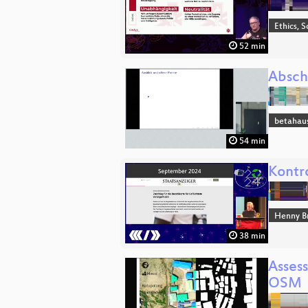
Ethics, S
52 min
Absch
betahau
54 min
Kontr
Henny B
38 min
Assess
OSM