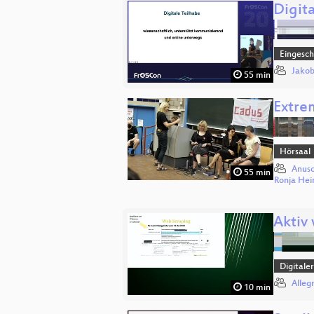
Digita
Eingesch
Jakob
55 min
Extre
Hörsaal
Anusc
55 min
Ronja Hei
Aktiv
Digitale
Alleg
10 min