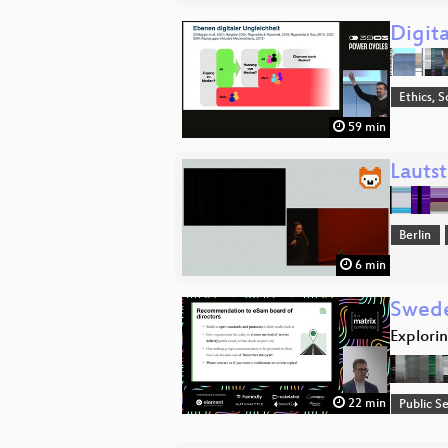
Digita
Ethics, S
59 min
Lauts
Berlin
6 min
Sweden
Explori
22 min
Public S