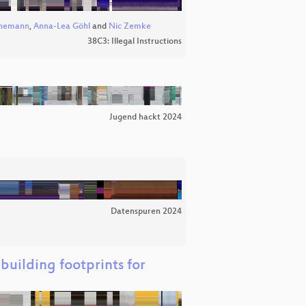
ünemann
,
Anna-Lea Göhl
and
Nic Zemke
38C3: Illegal Instructions
Jugend hackt 2024
Datenspuren 2024
building footprints for