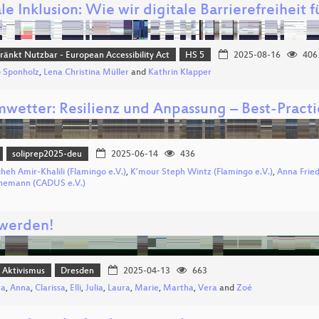
le Inklusion: Wie wir digitale Barrierefreiheit 
ränkt Nutzbar - European Accessibility Act
HS 5
2025-08-16
406
 Sponholz
,
Lena Christina Müller
and
Kathrin Klapper
mwetter: Resilienz und Anpassung – Best-Practi
soliprep2025-deu
2025-06-14
436
heh Amir-Khalili (Flamingo e.V.)
,
K’mour Steph Wintz (Flamingo e.V.)
,
Anna Frie
nemann (CADUS e.V.)
 werden!
r Aktivismus
Dresden
2025-04-13
663
ra
,
Anna
,
Clarissa
,
Elli
,
Julia
,
Laura
,
Marie
,
Martha
,
Vera
and
Zoé