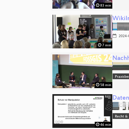
83 min
WikiI
2024-
7 min
Nachh
Praxisbe
58 min
Daten
Recht & 
46 min