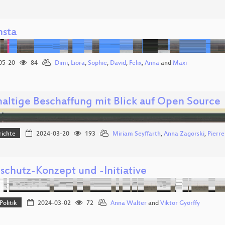
nsta
05-20
84
Dimi
,
Liora
,
Sophie
,
David
,
Felix
,
Anna
and
Maxi
altige Beschaffung mit Blick auf Open Source
richte
2024-03-20
193
Miriam Seyffarth
,
Anna Zagorski
,
Pierre
schutz-Konzept und -Initiative
Politik
2024-03-02
72
Anna Walter
and
Viktor Györffy