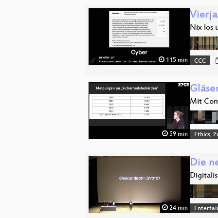
Vierj
Nix los 
115 min
CCC
Gläse
Mit Com
59 min
Ethics, P
Die n
Digitali
24 min
Enterta