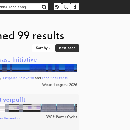
ed 99 results
Sort by
next page
ase Initiative
Delphine Salaverry
and
Lena Schulthess
Winterkongress 2026
t verpufft
39C3: Power Cycles
a Kassautzki