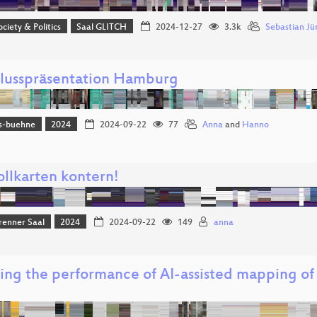
ociety & Politics
Saal GLITCH
2024-12-27
3.3k
Sebastian J
lusspräsentation Hamburg
s-buehne
2024
2024-09-22
77
Anna
and
Hanno
ollkarten kontern!
renner Saal
2024
2024-09-22
149
anna
ing the performance of AI-assisted mapping of 