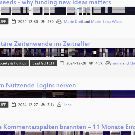
 seeds - why funding new ideas matters
UFF
2024-12-30
430
Marie Kreil
and
Marie-Lena Wiese
itäre Zeitenwende im Zeitraffer
ociety & Politics
Saal GLITCH
2024-12-28
4.9k
anna
and
Chr
 Nutzende Logins nerven
UFF
2024-12-27
7.1k
Lena
ie Kommentarspalten brannten – 11 Monate Eins