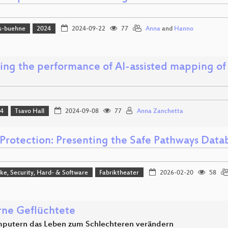
s-buehne
2024
2024-09-22
77
Anna
and
Hanno
ing the performance of AI-assisted mapping of 
24
Tsavo Hall
2024-09-08
77
Anna Zanchetta
 Protection: Presenting the Safe Pathways Datab
e, Security, Hard- & Software
Fabriktheater
2026-02-20
58
rne Geflüchtete
putern das Leben zum Schlechteren verändern