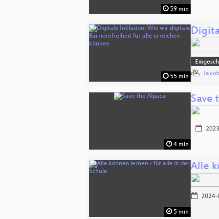
59 min
Digita
Eingesch
Jakob
55 min
Save 
2023
4 min
Alle k
2024-
5 min