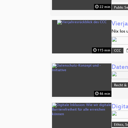
22 min
Public S
Vierj
Nix los 
115 min
CCC
Daten
Recht & 
46 min
Digita
Ethics, S