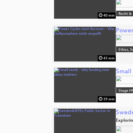
Recht & 
40 min
Power
Ethics, S
43 min
Small
Stage H
39 min
Sweden
Explori