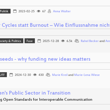
Politik
2023-02-25
67
Anna Walter
 Cycles statt Burnout – Wie Einflussnahme nich
ociety & Politics
Fuse
2025-12-28
6.5k
Rahel Becker
and
Ann
 seeds - why funding new ideas matters
UFF
2024-12-30
430
Marie Kreil
and
Marie-Lena Wiese
's Public Sector in Transition
ng Open Standards for Interoperable Communication