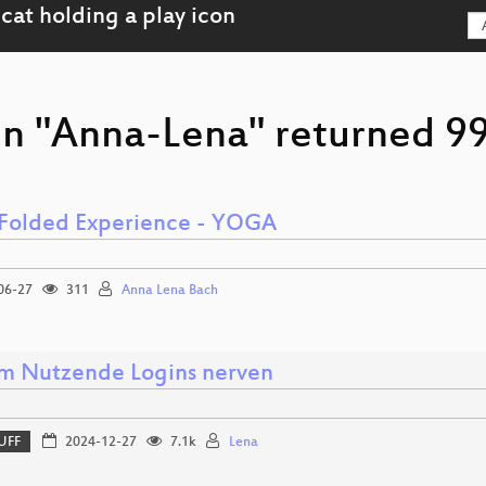
on "Anna-Lena" returned 99
 Folded Experience - YOGA
06-27
311
Anna Lena Bach
 Nutzende Logins nerven
UFF
2024-12-27
7.1k
Lena