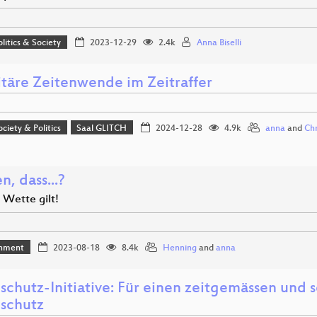
olitics & Society
2023-12-29
2.4k
Anna Biselli
itäre Zeitenwende im Zeitraffer
ociety & Politics
Saal GLITCH
2024-12-28
4.9k
anna
and
Chr
, dass...?
 Wette gilt!
inment
2023-08-18
8.4k
Henning
and
anna
schutz-Initiative: Für einen zeitgemässen und
schutz