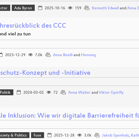
ector
Ada Byron
2025-10-16
159
Kenneth Edwall
and
Anna 
ahresrückblick des CCC
und viel zu tun
2023-12-29
7.0k
Anna Biselli
and
Henning
schutz-Konzept und -Initiative
Politik
2024-03-02
72
Anna Walter
and
Viktor Györffy
le Inklusion: Wie wir digitale Barrierefreiheit 
ociety & Politics
Fuse
2025-12-28
3.0k
Jakob Sponholz
,
Kath