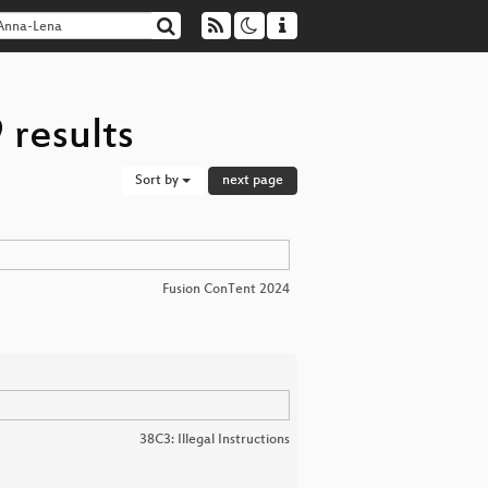
 results
Sort by
next page
Fusion ConTent 2024
38C3: Illegal Instructions