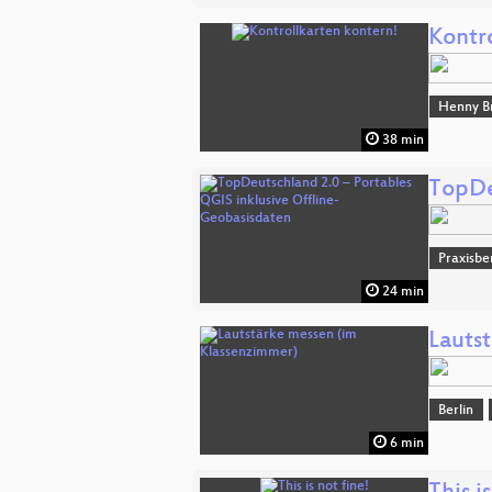
Kontr
Henny B
38 min
TopDe
Praxisbe
24 min
Lauts
Berlin
6 min