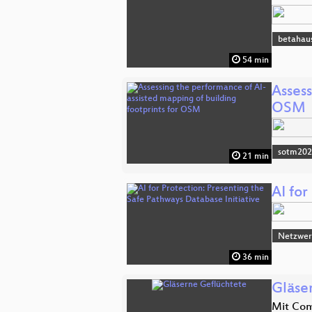
betahau
54 min
Assess
OSM
sotm20
21 min
AI for
Netzwerk
36 min
Gläse
Mit Com