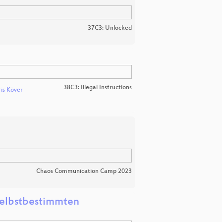
37C3: Unlocked
38C3: Illegal Instructions
is Köver
Chaos Communication Camp 2023
 selbstbestimmten