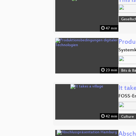
This i
Gesellsc
47 min
Produ
Systemk
23 min
Bits & 
It tak
FOSS-En
42 min
Culture
Absch