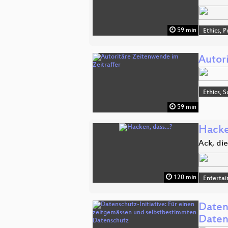
59 min
Ethics, P
Autor
Ethics, S
59 min
Hacken
Ack, die
120 min
Enterta
Daten
Daten