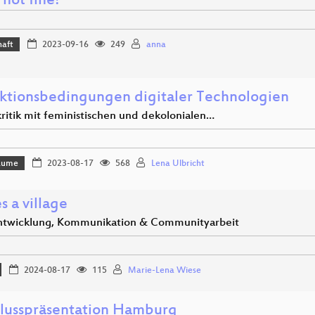
s not fine!
haft
2023-09-16
249
anna
ktionsbedingungen digitaler Technologien
ritik mit feministischen und dekolonialen…
Bäume
2023-08-17
568
Lena Ulbricht
es a village
twicklung, Kommunikation & Communityarbeit
2024-08-17
115
Marie-Lena Wiese
lusspräsentation Hamburg