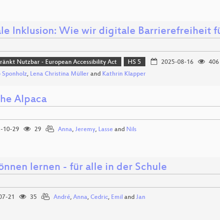
le Inklusion: Wie wir digitale Barrierefreiheit 
ränkt Nutzbar - European Accessibility Act
HS 5
2025-08-16
406
 Sponholz
,
Lena Christina Müller
and
Kathrin Klapper
the Alpaca
-10-29
29
Anna
,
Jeremy
,
Lasse
and
Nils
önnen lernen - für alle in der Schule
07-21
35
André
,
Anna
,
Cedric
,
Emil
and
Jan