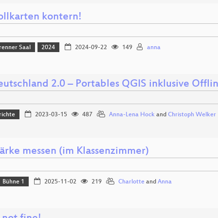
ollkarten kontern!
renner Saal
2024
2024-09-22
149
anna
utschland 2.0 – Portables QGIS inklusive Offl
richte
2023-03-15
487
Anna-Lena Hock
and
Christoph Welker
tärke messen (im Klassenzimmer)
Bühne 1
2025-11-02
219
Charlotte
and
Anna