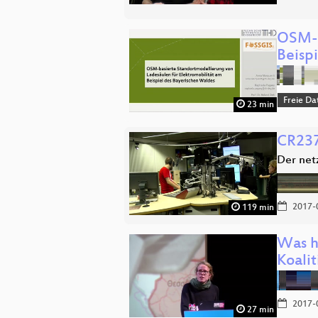
OSM-b
Beisp
Freie Da
23 min
CR237
Der net
2017-
119 min
Was h
Koalit
2017-
27 min