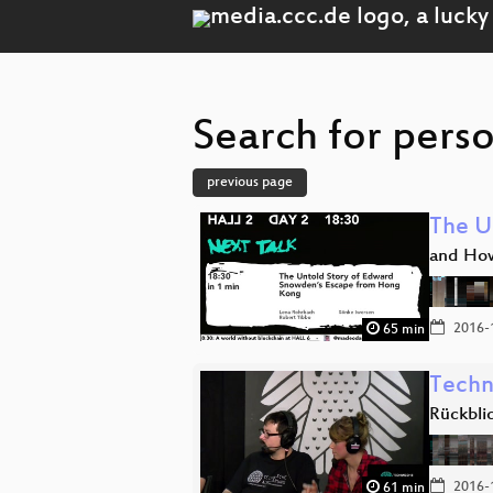
Search for pers
previous page
The U
and How
2016-
65 min
Techn
Rückbli
2016-
61 min