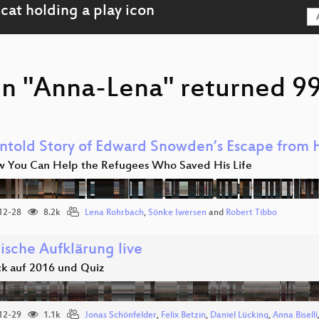
on "Anna-Lena" returned 99
ntold Story of Edward Snowden’s Escape from
 You Can Help the Refugees Who Saved His Life
12-28
8.2k
Lena Rohrbach
,
Sönke Iwersen
and
Robert Tibbo
ische Aufklärung live
ck auf 2016 und Quiz
12-29
1.1k
Jonas Schönfelder
,
Felix Betzin
,
Daniel Lücking
,
Anna Biselli