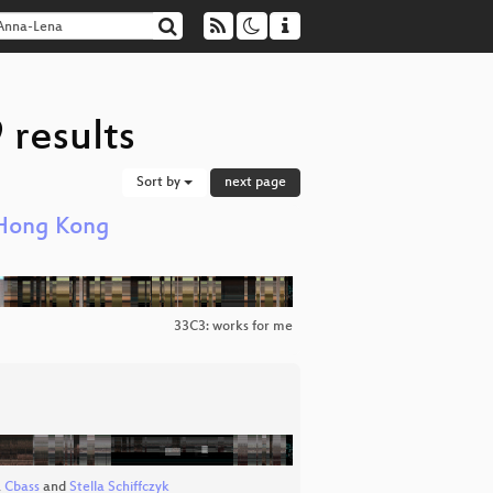
 results
Sort by
next page
 Hong Kong
33C3: works for me
,
Cbass
and
Stella Schiffczyk