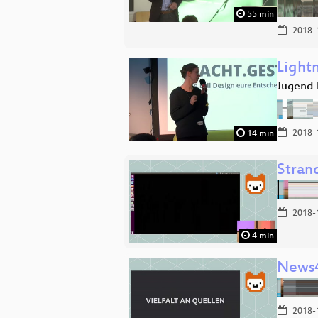
55 min
2018-
Lightn
Jugend 
2018-
14 min
Stran
2018-
4 min
News
2018-