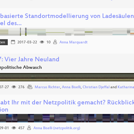
asierte Standortmodellierung von Ladesäulen 
iel des…
ten
2017-03-22
10
Anna Marquardt
: Vier Jahre Neuland
zpolitische Abwasch
07-27
276
Marcus Richter
,
Anna Biselli
,
Christian Djeffal
and
Katharin
abt Ihr mit der Netzpolitik gemacht? Rückblick
ion
09-01
457
Anna Biselli (netzpolitik.org)