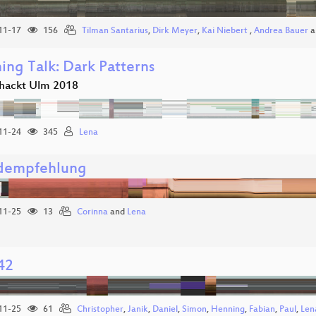
11-17
156
Tilman Santarius
,
Dirk Meyer
,
Kai Niebert
,
Andrea Bauer
a
ing Talk: Dark Patterns
hackt Ulm 2018
11-24
345
Lena
dempfehlung
11-25
13
Corinna
and
Lena
42
11-25
61
Christopher
,
Janik
,
Daniel
,
Simon
,
Henning
,
Fabian
,
Paul
,
Len