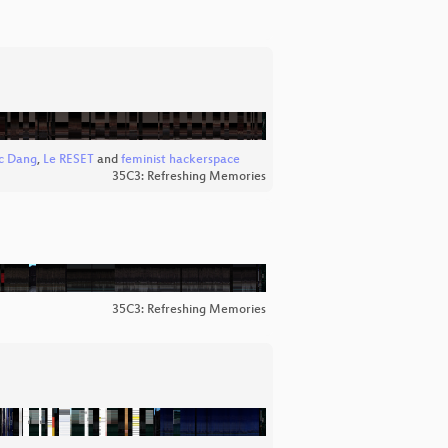
c Dang
,
Le RESET
and
feminist hackerspace
35C3: Refreshing Memories
35C3: Refreshing Memories