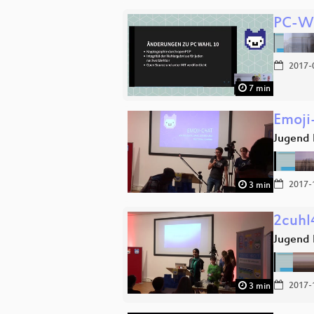
PC-Wa
2017-
7 min
Emoji
Jugend 
2017-
3 min
2cuhl
Jugend 
2017-
3 min