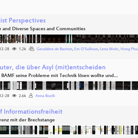
ist Perspectives
ve and Diverse Spaces and Communities
12-28
1.2k
Geraldine de Bastion
,
Em O'Sullivan
,
Lena Mohr
,
Hong Phu
ter, die über Asyl (mit)entscheiden
 BAMF seine Probleme mit Technik lösen wollte und…
12-28
2.6k
Anna Biselli
f Informationsfreiheit
renz mit der Brechstange