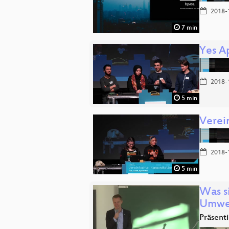
2018-
7 min
Yes A
2018-
5 min
Verei
2018-
5 min
Was s
Umwel
Präsent