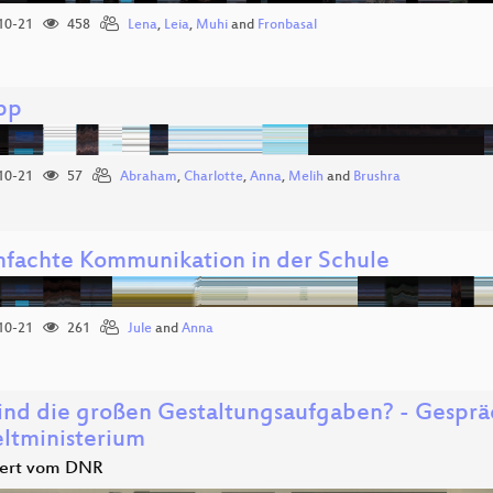
10-21
458
Lena
,
Leia
,
Muhi
and
Fronbasal
pp
10-21
57
Abraham
,
Charlotte
,
Anna
,
Melih
and
Brushra
nfachte Kommunikation in der Schule
10-21
261
Jule
and
Anna
ind die großen Gestaltungsaufgaben? - Gespr
tministerium
iert vom DNR