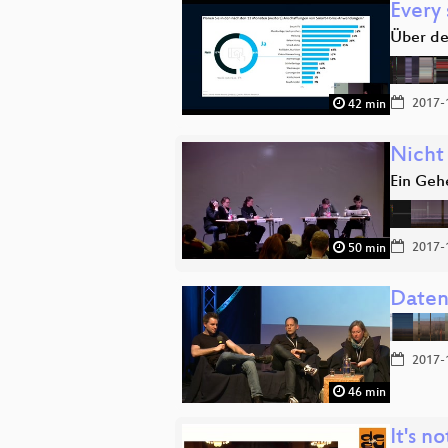
Every
Über de
2017-
42 min
Nicht 
Ein Geh
2017-
50 min
Daten
2017-
46 min
It's no