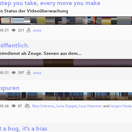
 step you take, every move you make
n Status der Videoüberwachung
10-21
221
anna
öffentlich.
eimdienst als Zeuge. Szenen aus dem…
10-21
397
anna
spuren
10-26
87
Max Schrems
,
Lena Doppel
,
Luca Hammer
and
Jürgen Hasla
t a bug, it's a bias