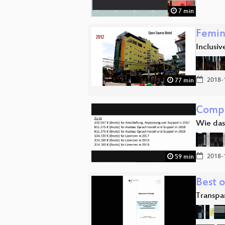
7 min
Femin
Inclusi
2018-
77 min
Compu
Wie das
2018-
59 min
Best o
Transpa