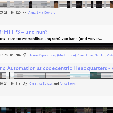
05-23
120
Anna-Livia Gomart
: HTTPS – und nun?
ns Transportverschlüsselung schützen kann (und wovor…
07-28
784
Konrad Spremberg (Moderation)
,
Anna-Lena
,
Nibbler
,
Mut
ing Automation at codecentric Headquarters - 
10-21
116
Christina Zenzes
and
Anna Backs