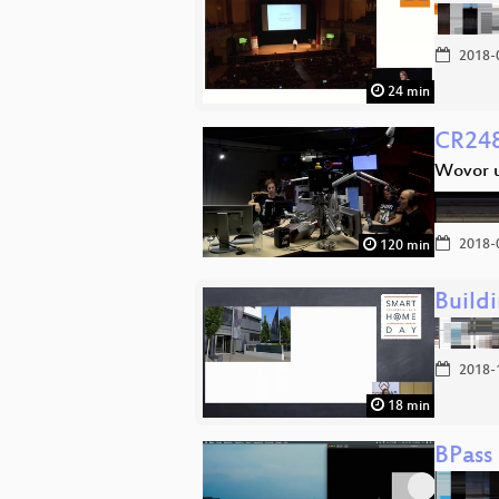
2018-
24 min
CR248
Wovor u
2018-
120 min
Build
2018-
18 min
BPass