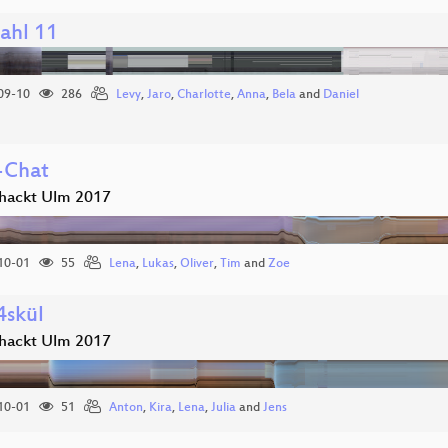
hl 11
09-10
286
Levy
,
Jaro
,
Charlotte
,
Anna
,
Bela
and
Daniel
-Chat
hackt Ulm 2017
10-01
55
Lena
,
Lukas
,
Oliver
,
Tim
and
Zoe
4skül
hackt Ulm 2017
10-01
51
Anton
,
Kira
,
Lena
,
Julia
and
Jens