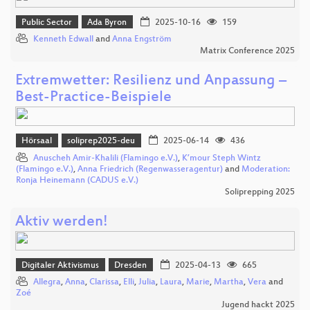
Public Sector
Ada Byron
2025-10-16
159
Kenneth Edwall
and
Anna Engström
Matrix Conference 2025
Extremwetter: Resilienz und Anpassung –
Best-Practice-Beispiele
Hörsaal
soliprep2025-deu
2025-06-14
436
Anuscheh Amir-Khalili (Flamingo e.V.)
,
K’mour Steph Wintz
(Flamingo e.V.)
,
Anna Friedrich (Regenwasseragentur)
and
Moderation:
Ronja Heinemann (CADUS e.V.)
Soliprepping 2025
Aktiv werden!
Digitaler Aktivismus
Dresden
2025-04-13
665
Allegra
,
Anna
,
Clarissa
,
Elli
,
Julia
,
Laura
,
Marie
,
Martha
,
Vera
and
Zoé
Jugend hackt 2025