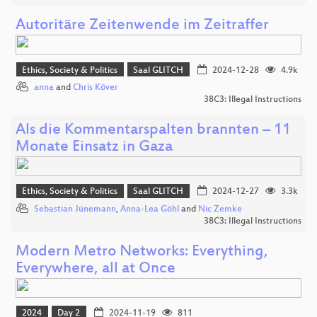
Autoritäre Zeitenwende im Zeitraffer
Ethics, Society & Politics
Saal GLITCH
2024-12-28
4.9k
anna
and
Chris Köver
38C3: Illegal Instructions
Als die Kommentarspalten brannten – 11
Monate Einsatz in Gaza
Ethics, Society & Politics
Saal GLITCH
2024-12-27
3.3k
Sebastian Jünemann
,
Anna-Lea Göhl
and
Nic Zemke
38C3: Illegal Instructions
Modern Metro Networks: Everything,
Everywhere, all at Once
2024
Day 2
2024-11-19
811