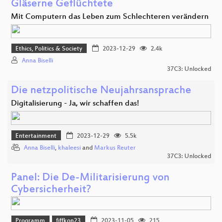
Gläserne Geflüchtete
Mit Computern das Leben zum Schlechteren verändern
Ethics, Politics & Society
2023-12-29
2.4k
Anna Biselli
37C3: Unlocked
Die netzpolitische Neujahrsansprache
Digitalisierung - Ja, wir schaffen das!
Entertainment
2023-12-29
5.5k
Anna Biselli
,
khaleesi
and
Markus Reuter
37C3: Unlocked
Panel: Die De-Militarisierung von
Cybersicherheit?
Programm
fiffkon23
2023-11-05
215