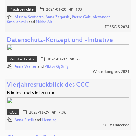
Praxisberichte
2024-03-20
193
Miriam Seyffarth
,
Anna Zagorski
,
Pierre Golz
,
Alexander
Smolianitski
and
Niklas Alt
FOSSGIS 2024
Datenschutz-Konzept und -Initiative
Recht & Politik
2024-03-02
72
Anna Walter
and
Viktor Györffy
Winterkongress 2024
Vierjahresrückblick des CCC
Nix los und viel zu tun
CCC
2023-12-29
7.0k
Anna Biselli
and
Henning
37C3: Unlocked