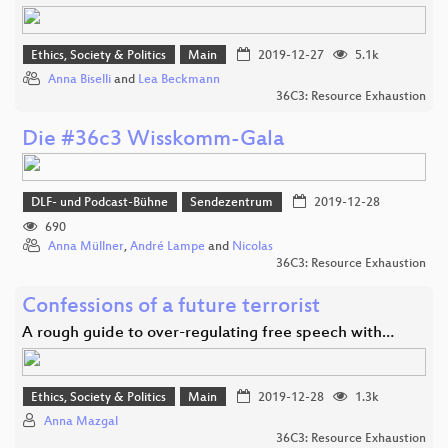
Ethics, Society & Politics
Main
2019-12-27
5.1k
Anna Biselli
and
Lea Beckmann
36C3: Resource Exhaustion
Die #36c3 Wisskomm-Gala
DLF- und Podcast-Bühne
Sendezentrum
2019-12-28
690
Anna Müllner
,
André Lampe
and
Nicolas
36C3: Resource Exhaustion
Confessions of a future terrorist
A rough guide to over-regulating free speech with…
Ethics, Society & Politics
Main
2019-12-28
1.3k
Anna Mazgal
36C3: Resource Exhaustion