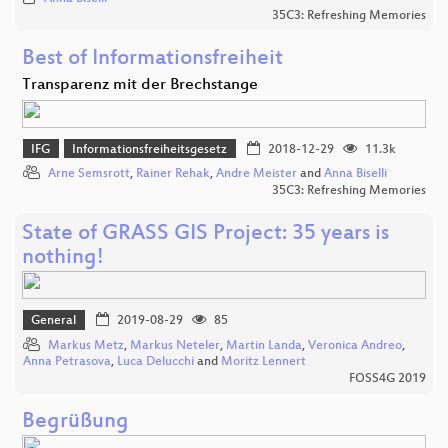
35C3: Refreshing Memories
Best of Informationsfreiheit
Transparenz mit der Brechstange
IFG
Informationsfreiheitsgesetz
2018-12-29
11.3k
Arne Semsrott
,
Rainer Rehak
,
Andre Meister
and
Anna Biselli
35C3: Refreshing Memories
State of GRASS GIS Project: 35 years is
nothing!
General
2019-08-29
85
Markus Metz
,
Markus Neteler
,
Martin Landa
,
Veronica Andreo
,
Anna Petrasova
,
Luca Delucchi
and
Moritz Lennert
FOSS4G 2019
Begrüßung