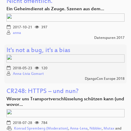
Nicht öffentlich.
Ein Geheimdienst als Zeuge. Szenen aus dem…
2017-10-21
397
anna
Datenspuren 2017
It's not a bug, it's a bias
2018-05-23
120
Anna-Livia Gomart
DjangoCon Europe 2018
CR248: HTTPS – und nun?
Wovor uns Transportverschlüsselung schützen kann (und
wovor…
2018-07-28
784
Konrad Spremberg (Moderation)
,
Anna-Lena
,
Nibbler
,
Mutax
and