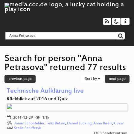
Search for person "Anna
Petrasova" returned 77 results
previous page
Sort by
next page
Technische Aufklärung live
Rückblick auf 2016 und Quiz
2016-12-29
1.1k
Jonas Schönfelder
,
Felix Betzin
,
Daniel Lücking
,
Anna Biselli
,
Cbass
and
Stella Schiffczyk
33C3 Sendezentrum