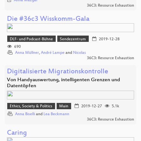
Anna Mazgal
36C3: Resource Exhaustion
Die #36c3 Wisskomm-Gala
DLF- und Podcast-Bühne
Sendezentrum
2019-12-28
690
Anna Müllner
,
André Lampe
and
Nicolas
36C3: Resource Exhaustion
Digitalisierte Migrationskontrolle
Von Handyauswertung, intelligenten Grenzen und
Datentöpfen
Ethics, Society & Politics
Main
2019-12-27
5.1k
Anna Biselli
and
Lea Beckmann
36C3: Resource Exhaustion
Caring