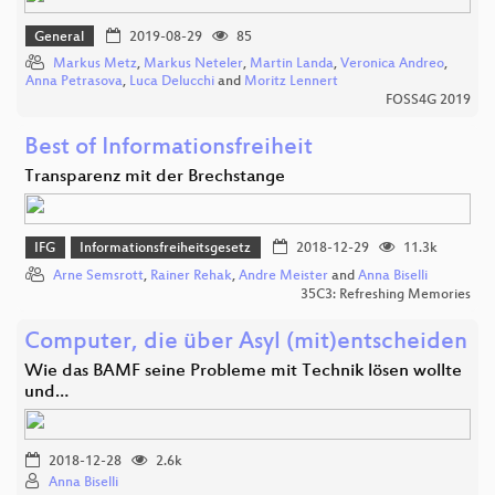
General
2019-08-29
85
Markus Metz
,
Markus Neteler
,
Martin Landa
,
Veronica Andreo
,
Anna Petrasova
,
Luca Delucchi
and
Moritz Lennert
FOSS4G 2019
Best of Informationsfreiheit
Transparenz mit der Brechstange
IFG
Informationsfreiheitsgesetz
2018-12-29
11.3k
Arne Semsrott
,
Rainer Rehak
,
Andre Meister
and
Anna Biselli
35C3: Refreshing Memories
Computer, die über Asyl (mit)entscheiden
Wie das BAMF seine Probleme mit Technik lösen wollte
und…
2018-12-28
2.6k
Anna Biselli