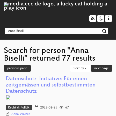
Search for person "Anna
Biselli" returned 77 results
previous page
Sort by
next page
Datenschutz-Initiative: Für einen
zeitgemässen und selbstbestimmten
Datenschutz
Recht & Politik
2023-02-25
67
Anna Walter