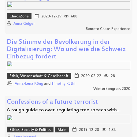
ChaosZone
2020-12-29
688
Anna Geiger
Remote Chaos Experience
Die Stimme der Bevölkerung in der
Digitalisierung: Wo und wie die Schweiz
Einbezug fordert
Ethik, Wissenschaft & Gesellschaft
2020-02-22
28
Anna-Lena Köng
and
Timothy Rüthi
Winterkongress 2020
Confessions of a future terrorist
A rough guide to over-regulating free speech with…
Ethics, Society & Politics
Main
2019-12-28
1.3k