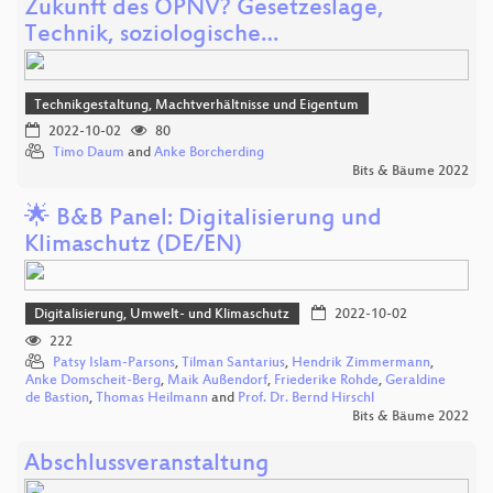
Zukunft des ÖPNV? Gesetzeslage,
Technik, soziologische…
Technikgestaltung, Machtverhältnisse und Eigentum
2022-10-02
80
Timo Daum
and
Anke Borcherding
Bits & Bäume 2022
🌟 B&B Panel: Digitalisierung und
Klimaschutz (DE/EN)
Digitalisierung, Umwelt- und Klimaschutz
2022-10-02
222
Patsy Islam-Parsons
,
Tilman Santarius
,
Hendrik Zimmermann
,
Anke Domscheit-Berg
,
Maik Außendorf
,
Friederike Rohde
,
Geraldine
de Bastion
,
Thomas Heilmann
and
Prof. Dr. Bernd Hirschl
Bits & Bäume 2022
Abschlussveranstaltung