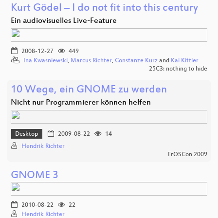
Kurt Gödel – I do not fit into this century
Ein audiovisuelles Live-Feature
2008-12-27
449
Ina Kwasniewski
,
Marcus Richter
,
Constanze Kurz
and
Kai Kittler
25C3: nothing to hide
10 Wege, ein GNOME zu werden
Nicht nur Programmierer können helfen
Desktop
2009-08-22
14
Hendrik Richter
FrOSCon 2009
GNOME 3
2010-08-22
22
Hendrik Richter