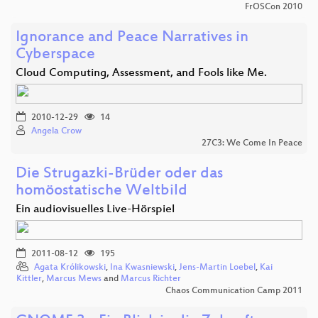
FrOSCon 2010
Ignorance and Peace Narratives in
Cyberspace
Cloud Computing, Assessment, and Fools like Me.
2010-12-29
14
Angela Crow
27C3: We Come In Peace
Die Strugazki-Brüder oder das
homöostatische Weltbild
Ein audiovisuelles Live-Hörspiel
2011-08-12
195
Agata Królikowski
,
Ina Kwasniewski
,
Jens-Martin Loebel
,
Kai
Kittler
,
Marcus Mews
and
Marcus Richter
Chaos Communication Camp 2011