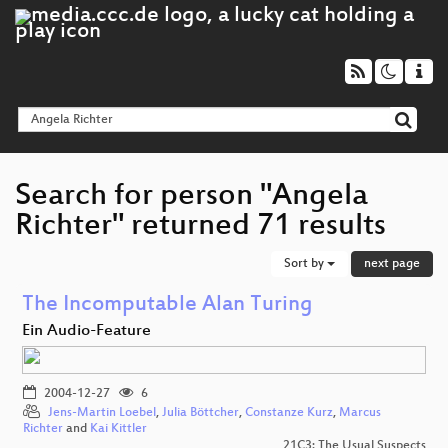
Search for person "Angela
Richter" returned 71 results
Sort by
next page
The Incomputable Alan Turing
Ein Audio-Feature
2004-12-27
6
Jens-Martin Loebel
,
Julia Böttcher
,
Constanze Kurz
,
Marcus
Richter
and
Kai Kittler
21C3: The Usual Suspects