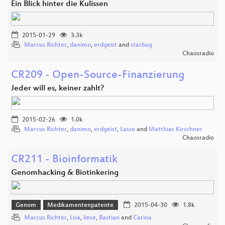
Ein Blick hinter die Kulissen
2015-01-29
3.3k
Marcus Richter
,
danimo
,
erdgeist
and
starbug
Chaosradio
CR209 - Open-Source-Finanzierung
Jeder will es, keiner zahlt?
2015-02-26
1.0k
Marcus Richter
,
danimo
,
erdgeist
,
Lasse
and
Matthias Kirschner
Chaosradio
CR211 - Bioinformatik
Genomhacking & Biotinkering
Genom
Medikamentenpatente
2015-04-30
1.8k
Marcus Richter
,
Lisa
,
linse
,
Bastian
and
Carina