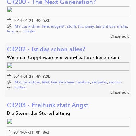
CR200 - The Next Generation?
2014-04-24
5.3k
Marcus Richter
,
fefe
,
erdgeist
,
atoth
,
ths
,
jonny
,
tim pritlove
,
maha
,
holgi
and
nibbler
Chaosradio
CR202 - Ist das schon alles?
Wie man Crippleware von Anti-Features heilen kann
2014-06-26
3.0k
Marcus Richter
,
Matthias Kirschner
,
benthor
,
derpeter
,
danimo
and
mutax
Chaosradio
CR203 - Freifunk statt Angst
Die Störer der Störerhaftung
2014-07-31
862